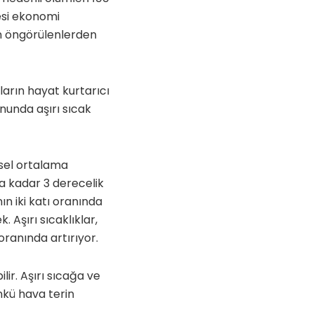
esi ekonomi
en öngörülenlerden
ların hayat kurtarıcı
nunda aşırı sıcak
esel ortalama
na kadar 3 derecelik
n iki katı oranında
. Aşırı sıcaklıklar,
oranında artırıyor.
lir. Aşırı sıcağa ve
nkü hava terin