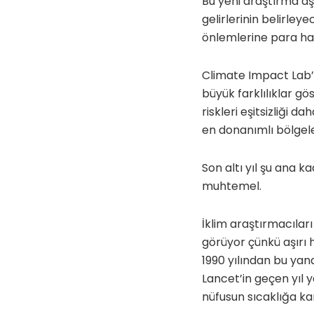
Bu yeni araştırma aş
gelirlerinin belirley
önlemlerine para ha
Climate Impact Lab’
büyük farklılıklar gö
riskleri eşitsizliği 
en donanımlı bölgele
Son altı yıl şu ana k
muhtemel.
İklim araştırmacıları
görüyor çünkü aşırı 
1990 yılından bu yan
Lancet’in geçen yıl 
nüfusun sıcaklığa ka