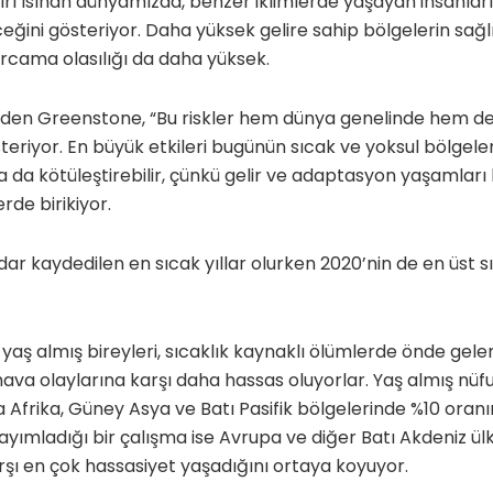
ırı ısınan dünyamızda, benzer iklimlerde yaşayan insanlar
eceğini gösteriyor. Daha yüksek gelire sahip bölgelerin sağl
rcama olasılığı da daha yüksek.
den Greenstone, “Bu riskler hem dünya genelinde hem de
steriyor. En büyük etkileri bugünün sıcak ve yoksul bölgeler
daha da kötüleştirebilir, çünkü gelir ve adaptasyon yaşamla
rde birikiyor.
adar kaydedilen en sıcak yıllar olurken 2020’nin de en üst 
 yaş almış bireyleri, sıcaklık kaynaklı ölümlerde önde gelen
hava olaylarına karşı daha hassas oluyorlar. Yaş almış nüf
a Afrika, Güney Asya ve Batı Pasifik bölgelerinde %10 oranı
yayımladığı bir çalışma ise Avrupa ve diğer Batı Akdeniz ül
rşı en çok hassasiyet yaşadığını ortaya koyuyor.