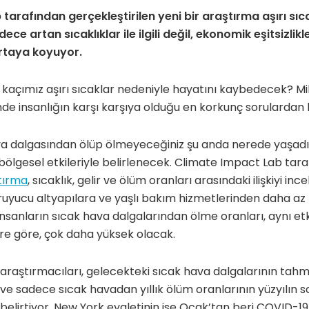
arafından gerçekleştirilen yeni bir araştırma aşırı sıca
ce artan sıcaklıklar ile ilgili değil, ekonomik eşitsizlikler
ortaya koyuyor.
kaçımız aşırı sıcaklar nedeniyle hayatını kaybedecek? Mi
e insanlığın karşı karşıya olduğu en korkunç sorulardan bir
a dalgasından ölüp ölmeyeceğiniz şu anda nerede yaşadı
 bölgesel etkileriyle belirlenecek. Climate Impact Lab tar
tırma
, sıcaklık, gelir ve ölüm oranları arasındaki ilişkiyi incel
uyucu altyapılara ve yaşlı bakım hizmetlerinden daha az
insanların sıcak hava dalgalarından ölme oranları, aynı et
lere göre, çok daha yüksek olacak.
raştırmacıları, gelecekteki sıcak hava dalgalarının tahm
ve sadece sıcak havadan yıllık ölüm oranlarının yüzyılın 
 belirtiyor. New York eyaletinin ise Ocak’tan beri COVID-19