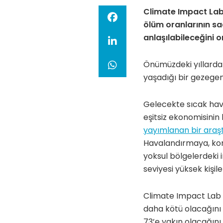
Climate Impact Lab t
ölüm oranlarının sade
anlaşılabileceğini 
Önümüzdeki yıllarda 
yaşadığı bir gezegend
Gelecekte sıcak hav
eşitsiz ekonomisinin
yayımlanan bir araş
Havalandırmaya, kor
yoksul bölgelerdeki 
seviyesi yüksek kişi
Climate Impact Lab a
daha kötü olacağını 
73’e yakın olacağını