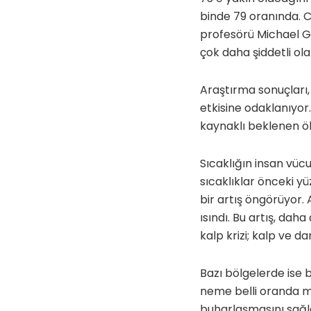
binde 79 oranında. 
profesörü Michael Gr
çok daha şiddetli olab
Araştırma sonuçları, 
etkisine odaklanıyor
kaynaklı beklenen öl
Sıcaklığın insan vüc
sıcaklıklar önceki y
bir artış öngörüyor.
ısındı. Bu artış, daha
kalp krizi; kalp ve d
Bazı bölgelerde ise b
neme belli oranda ma
buharlaşmasını sağl