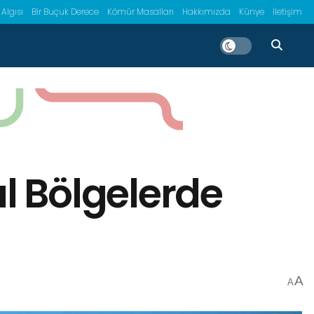
 Algısı
Bir Buçuk Derece
Kömür Masalları
Hakkımızda
Künye
İletişim
ul Bölgelerde
A
A