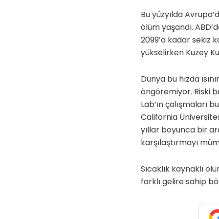
Bu yüzyılda Avrupa’da
ölüm yaşandı. ABD’de
2099’a kadar sekiz k
yükselirken Kuzey Ku
Dünya bu hızda ısını
öngöremiyor. Riski 
Lab’ın çalışmaları b
California Üniversit
yıllar boyunca bir ara
karşılaştırmayı mümk
Sıcaklık kaynaklı öl
farklı gelire sahip b