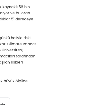
ık kaynaklı 56 bin
anıyor ve bu oran
klıklar 51 dereceye
nkü haliyle riski
 zor. Climate Impact
Üniversitesi,
rmacıları tarafından
şılan riskleri
cak büyük ölçüde
yin