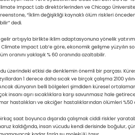
Climate Impact Lab direktörlerinden ve Chicago Üniversit
eenstone, “İklim değişikliği kaynaklı ölüm riskleri önced
ilir” dedi.
gelir artışıyla birlikte iklim adaptasyonuna yönelik yatırım
. Climate Impact Lab’e göre, ekonomik gelişme yüzyılın so
üm oranını yaklaşık % 60 oranında azaltabilir.
udu üzerindeki etkisi de denklemin önemli bir parçası. Kür
üzyıllardan 1 derece daha sıcak ve birçok çalışma 2100 yılı
 Ancak dünyanın belli bölgeleri şimdiden küresel ortalamanı
 çok insanı aşırı sıcaklıklara karşı savunmasız hale getirecek
amar hastalıkları ve akciğer hastalıklarından ölümleri %50 
irkaç saat boyunca dışarıda çalışmak ciddi riskler yaratabi
ruz kaldığında, insan vücudu kendi derisinde boğulur, çü
ayamayacak kadar fazla su molekülü taşır.