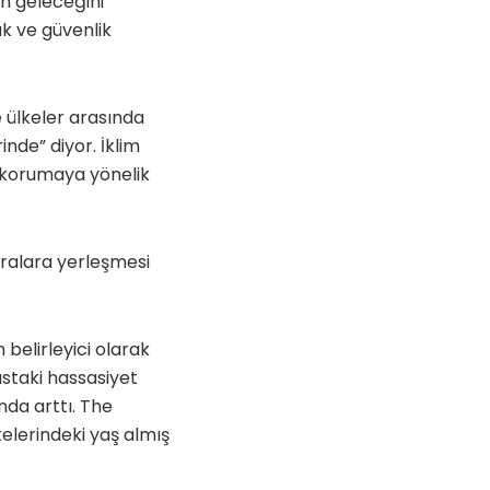
ın geleceğini
ık ve güvenlik
 ülkeler arasında
inde” diyor. İklim
rı korumaya yönelik
sıralara yerleşmesi
 belirleyici olarak
ustaki hassasiyet
nda arttı. The
kelerindeki yaş almış