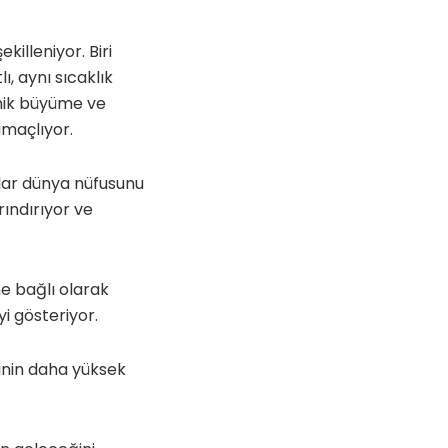
illeniyor. Biri
ı, aynı sıcaklık
omik büyüme ve
maçlıyor.
ılar dünya nüfusunu
rındırıyor ve
ine bağlı olarak
yi gösteriyor.
kinin daha yüksek