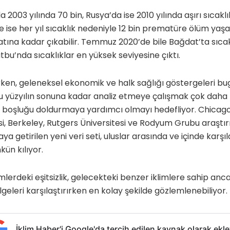
 2003 yılında 70 bin, Rusya’da ise 2010 yılında aşırı sıcakl
 ise her yıl sıcaklık nedeniyle 12 bin prematüre ölüm yaş
atına kadar çıkabilir. Temmuz 2020’de bile Bağdat’ta sıca
tbu’nda sıcaklıklar en yüksek seviyesine çıktı.
rken, geleneksel ekonomik ve halk sağlığı göstergeleri bugü
bu yüzyılın sonuna kadar analiz etmeye çalışmak çok daha
u boşluğu doldurmaya yardımcı olmayı hedefliyor. Chicago 
esi, Berkeley, Rutgers Üniversitesi ve Rodyum Grubu araştı
ya getirilen yeni veri seti, uluslar arasında ve içinde karşıla
ün kılıyor.
ümlerdeki eşitsizlik, gelecekteki benzer iklimlere sahip an
ölgeleri karşılaştırırken en kolay şekilde gözlemlenebiliyor.
İklim Haber'i Google'da tercih edilen kaynak olarak ekle