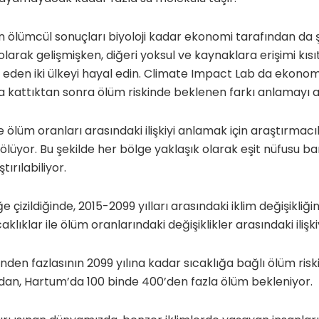
n ölümcül sonuçları biyoloji kadar ekonomi tarafından da şek
olarak gelişmişken, diğeri yoksul ve kaynaklara erişimi kısıtl
e eden iki ülkeyi hayal edin. Climate Impact Lab da ekon
kattıktan sonra ölüm riskinde beklenen farkı anlamayı a
e ölüm oranları arasındaki ilişkiyi anlamak için araştırmac
ölüyor. Bu şekilde her bölge yaklaşık olarak eşit nüfusu ba
tırılabiliyor.
e çizildiğinde, 2015-2099 yılları arasındaki iklim değişikliğ
klıklar ile ölüm oranlarındaki değişiklikler arasındaki ilişki
den fazlasının 2099 yılına kadar sıcaklığa bağlı ölüm ris
dan, Hartum’da 100 binde 400’den fazla ölüm bekleniyor.