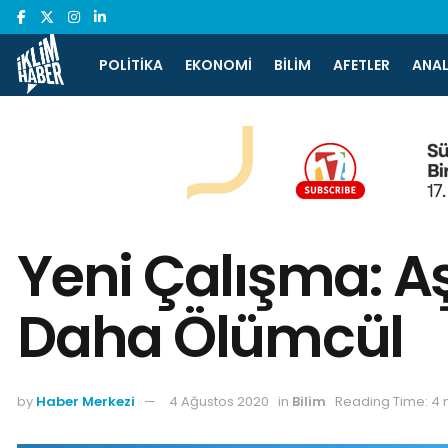
POLITIKA
EKONOMI
BILIM
AFETLER
ANAL
Yeni Çalışma: Aş
Daha Ölümcül
by
Haber Merkezi
4 Ağustos 2020
in
Bilim
Reading Time: 4 