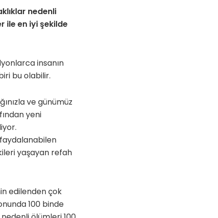
klıklar nedenli
 ile en iyi şekilde
lyonlarca insanın
i bu olabilir.
ğınızla ve günümüz
afından yeni
iyor.
 faydalanabilen
kileri yaşayan refah
in edilenden çok
sonunda 100 binde
 nedenli ölümleri 100