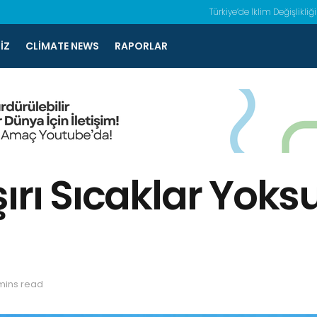
Türkiye’de İklim Değişlikliği
IZ
CLIMATE NEWS
RAPORLAR
ırı Sıcaklar Yoks
mins read