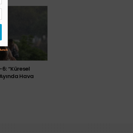
ü-6: “Küresel
Ayında Hava