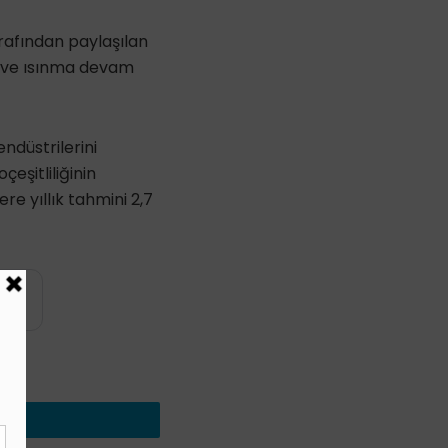
arafından paylaşılan
r ve ısınma devam
ndüstrilerini
eşitliliğinin
re yıllık tahmini 2,7
yin