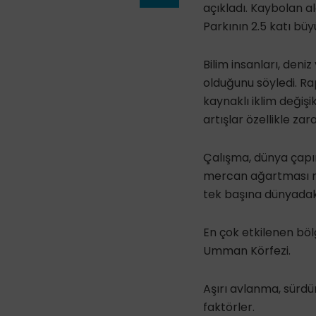
açıkladı. Kaybolan a
Parkının 2.5 katı bü
Bilim insanları, deniz
olduğunu söyledi. Rapo
kaynaklı iklim değişi
artışlar özellikle zarar
Çalışma, dünya çapı
mercan ağartması ned
tek başına dünyadaki
En çok etkilenen böl
Umman Körfezi.
Aşırı avlanma, sürdür
faktörler.