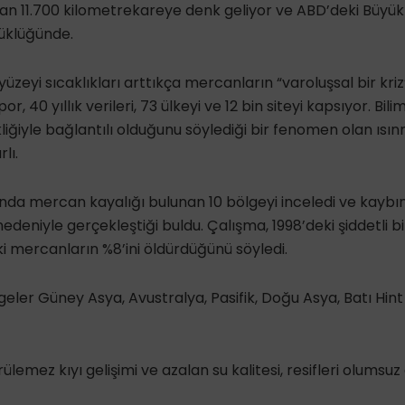
lan 11.700 kilometrekareye denk geliyor ve ABD’deki Büyü
yüklüğünde.
 yüzeyi sıcaklıkları arttıkça mercanların “varoluşsal bir kriz
r, 40 yıllık verileri, 73 ülkeyi ve 12 bin siteyi kapsıyor. Bili
kliğiyle bağlantılı olduğunu söylediği bir fenomen olan ısı
lı.
nda mercan kayalığı bulunan 10 bölgeyi inceledi ve kaybı
eniyle gerçekleştiği buldu. Çalışma, 1998’deki şiddetli b
 mercanların %8’ini öldürdüğünü söyledi.
geler Güney Asya, Avustralya, Pasifik, Doğu Asya, Batı Hin
ülemez kıyı gelişimi ve azalan su kalitesi, resifleri olumsuz