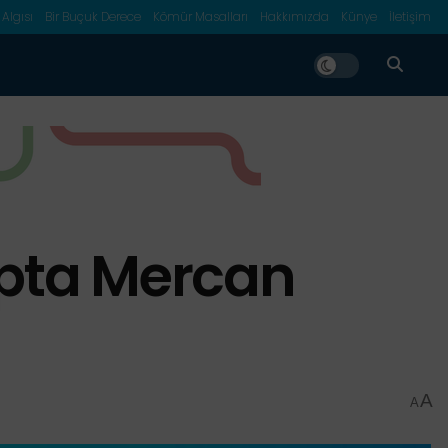
 Algısı
Bir Buçuk Derece
Kömür Masalları
Hakkımızda
Künye
İletişim
apta Mercan
A
A