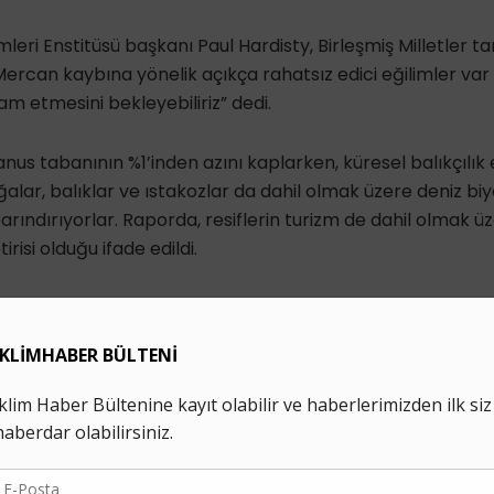
mleri Enstitüsü başkanı Paul Hardisty, Birleşmiş Milletler t
Mercan kaybına yönelik açıkça rahatsız edici eğilimler va
am etmesini bekleyebiliriz” dedi.
nus tabanının %1’inden azını kaplarken, küresel balıkçılık e
ar, balıklar ve ıstakozlar da dahil olmak üzere deniz biyoç
arındırıyorlar. Raporda, resiflerin turizm de dahil olmak üze
tirisi olduğu ifade edildi.
İklim Haber'i Google'da tercih edilen kaynak olarak ekle
mercan resfi
okyanus