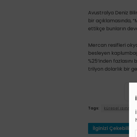
Avustralya Deniz Bili
bir açıklamasında, “
ettikçe bunların dev
Mercan resifleri okya
besleyen kaplumbağal
%25’inden fazlasını b
trilyon dolarlık bir ge
Tags:
küresel ısınma
İlginizi
Çekebilir