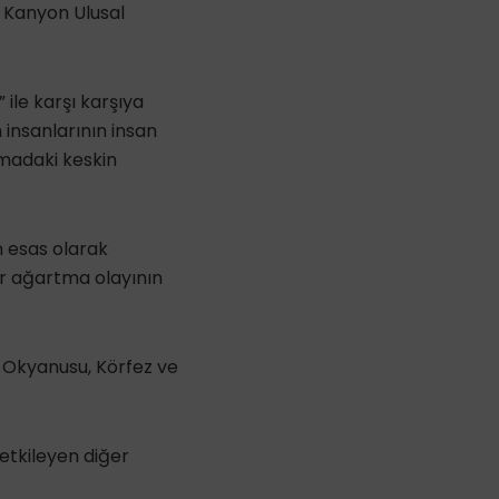
k Kanyon Ulusal
” ile karşı karşıya
m insanlarının insan
nmadaki keskin
n esas olarak
ir ağartma olayının
t Okyanusu, Körfez ve
 etkileyen diğer