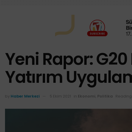
Yeni Rapor: G20
Yatırım Uygulam
by
Haber Merkezi
5 Ekim 2021
in
Ekonomi
,
Politika
Reading 