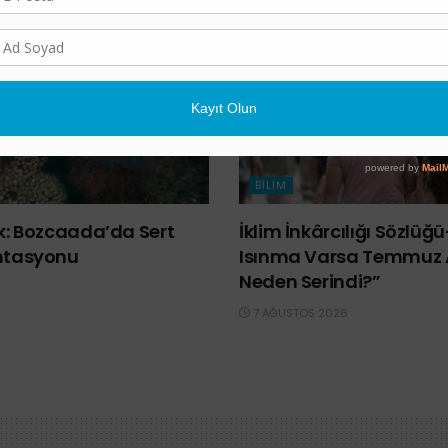
BILIM
lk: Bozcaada’da Sert
İklim İnkârcılığı Sözlüğ
ntasyonu
Isınma Varsa Temmuz 
Neden Serindi?”
7 AĞUSTOS 2026