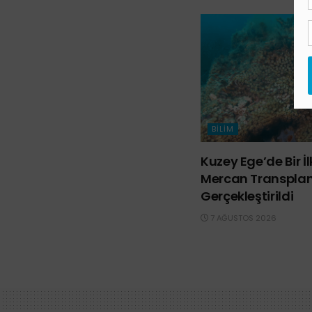
BILIM
Kuzey Ege’de Bir İ
Mercan Transpla
Gerçekleştirildi
7 AĞUSTOS 2026