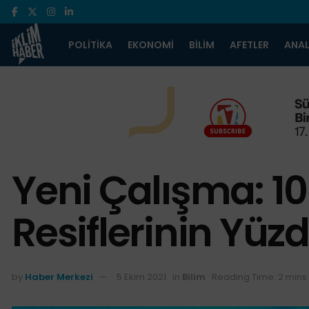
POLITIKA
EKONOMI
BILIM
AFETLER
ANAL
Yeni Çalışma: 1
Resiflerinin Yüz
by
Haber Merkezi
5 Ekim 2021
in
Bilim
Reading Time: 2 mins