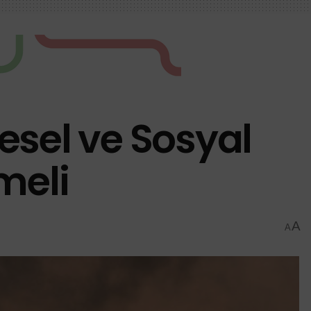
esel ve Sosyal
meli
A
A