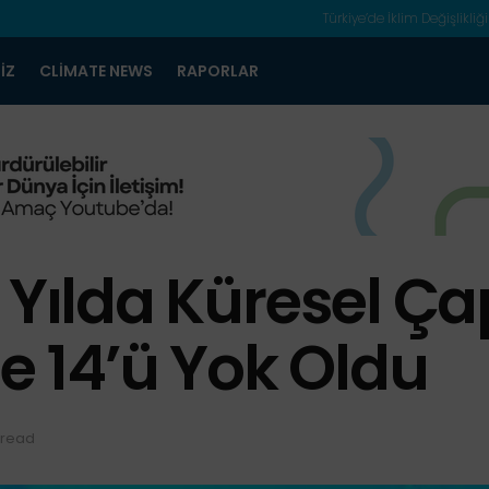
Türkiye’de İklim Değişlikliği
IZ
CLIMATE NEWS
RAPORLAR
0 Yılda Küresel Ç
de 14’ü Yok Oldu
 read