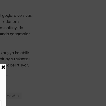
l göçlere ve siyasi
klık dönemi
iminaliteyi de
rasında çatışmalar
arşıya kalabilir.
r ay su sıkıntısı
ak belirtiliyor.
yin
ı
kuraklık