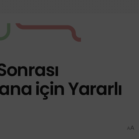
 Sonrası
ana için Yararlı
A
A