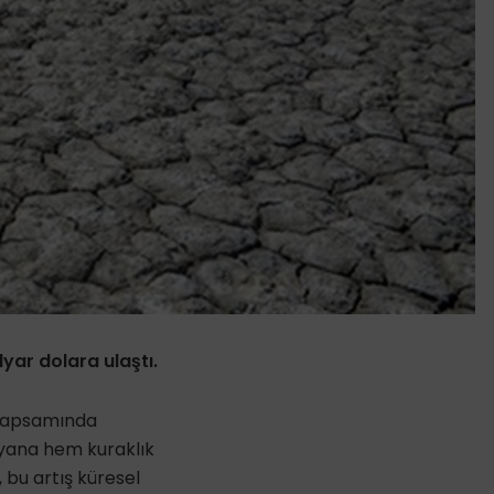
yar dolara ulaştı.
ı kapsamında
u yana hem kuraklık
 bu artış küresel