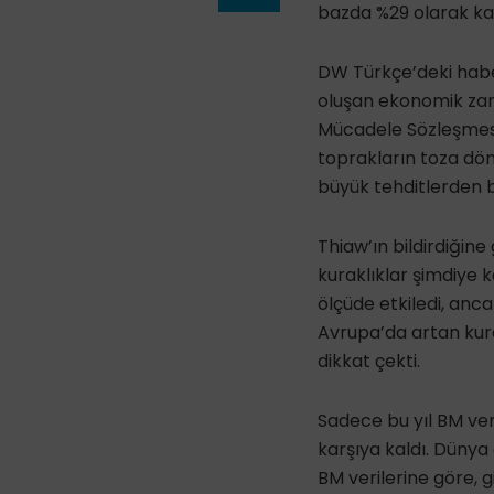
bazda %29 olarak ka
DW Türkçe’deki habe
oluşan ekonomik zara
Mücadele Sözleşmesi 
toprakların toza dön
büyük tehditlerden b
Thiaw’ın bildirdiğine
kuraklıklar şimdiye 
ölçüde etkiledi, anc
Avrupa’da artan kura
dikkat çekti.
Sadece bu yıl BM veri
karşıya kaldı. Dünya
BM verilerine göre, g