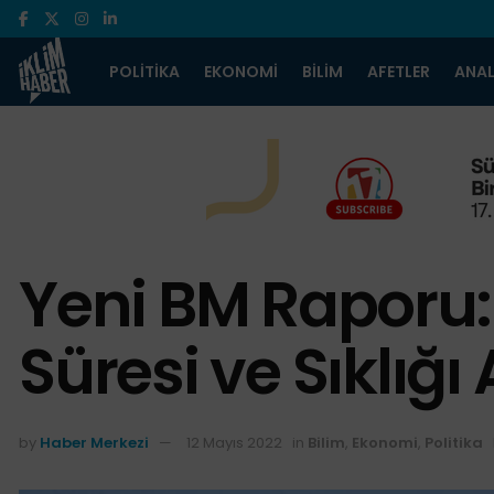
POLITIKA
EKONOMI
BILIM
AFETLER
ANAL
Yeni BM Raporu:
Süresi ve Sıklığı 
by
Haber Merkezi
12 Mayıs 2022
in
Bilim
,
Ekonomi
,
Politika