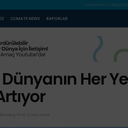
Türkiye’de İklim Değişlikliği
IZ
CLIMATE NEWS
RAPORLAR
 Dünyanın Her Ye
Artıyor
Reading Time: 2 mins read