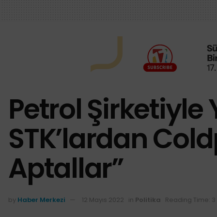
Petrol Şirketiyl
STK’lardan Coldp
Aptallar”
by
Haber Merkezi
12 Mayıs 2022
in
Politika
Reading Time: 3