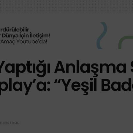
e Yaptığı Anlaşma
lay’a: “Yeşil Bad
 mins read