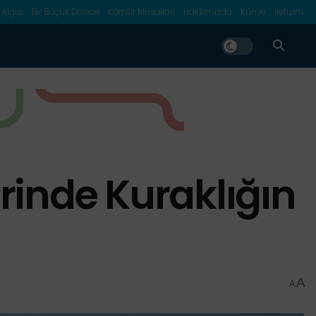
 Algısı
Bir Buçuk Derece
Kömür Masalları
Hakkımızda
Künye
İletişim
rinde Kuraklığın
A
A