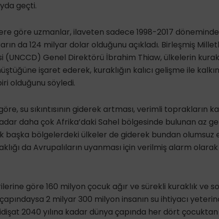
yda geçti.
re göre uzmanlar, ilaveten sadece 1998-2017 döneminde 
rın da 124 milyar dolar olduğunu açıkladı. Birleşmiş Millet
(UNCCD) Genel Direktörü İbrahim Thiaw, ülkelerin kurakla
üştüğüne işaret ederek, kuraklığın kalıcı gelişme ile kal
iri olduğunu söyledi.
 göre, su sıkıntısının giderek artması, verimli toprakların
kadar daha çok Afrika’daki Sahel bölgesinde bulunan az gel
ak başka bölgelerdeki ülkeler de giderek bundan olumsuz et
klığı da Avrupalıların uyanması için verilmiş alarm olar
lerine göre 160 milyon çocuk ağır ve sürekli kuraklık ve so
 çapındaysa 2 milyar 300 milyon insanın su ihtiyacı yeteri
idişat 2040 yılına kadar dünya çapında her dört çocuktan bi