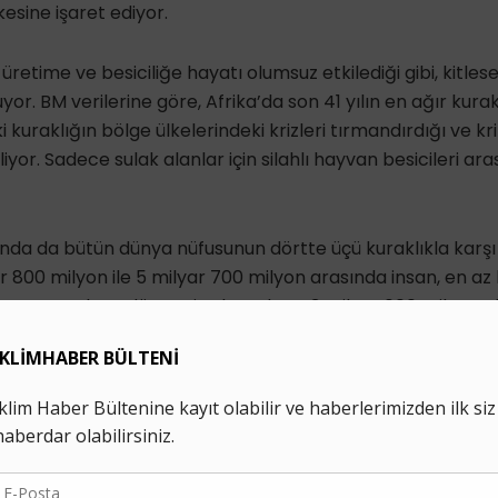
esine işaret ediyor.
 üretime ve besiciliğe hayatı olumsuz etkilediği gibi, kitlese
yor. BM verilerine göre, Afrika’da son 41 yılın en ağır kura
i kuraklığın bölge ülkelerindeki krizleri tırmandırdığı ve kr
iliyor. Sadece sulak alanlar için silahlı hayvan besicileri a
ında da bütün dünya nüfusunun dörtte üçü kuraklıkla karşı k
 800 milyon ile 5 milyar 700 milyon arasında insan, en az bi
aşayacak, şu dönem ise bu rakam 3 milyar 600 milyon olar
İklim Haber'i Google'da tercih edilen kaynak olarak ekle
tler Çölleşme ile Mücadele Sözleşmesi
Dünya Toprak Konferans