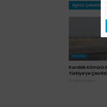
İlginizi
Çekebilir
POLITIKA
Kuraklık Kömürü d
Türkiye’ye Çevrild
7 AĞUSTOS 2026