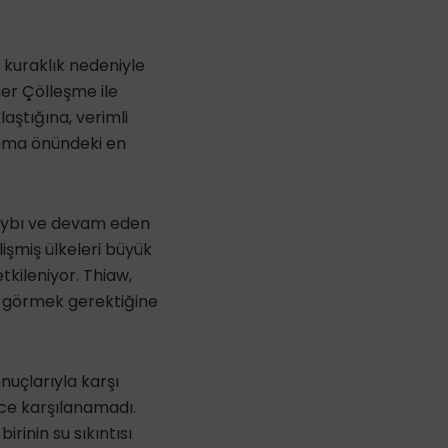
kuraklık nedeniyle
ler Çölleşme ile
ştığına, verimli
kınma önündeki en
 kaybı ve devam eden
işmiş ülkeleri büyük
kileniyor. Thiaw,
ak görmek gerektiğine
nuçlarıyla karşı
nce karşılanamadı.
rinin su sıkıntısı