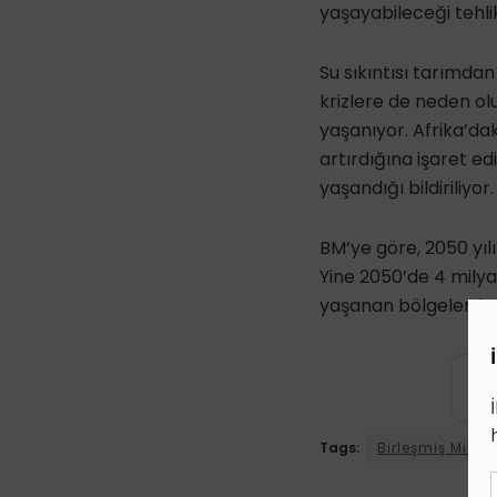
yaşayabileceği tehlik
Su sıkıntısı tarımdan
krizlere de neden olu
yaşanıyor. Afrika’dak
artırdığına işaret ed
yaşandığı bildiriliyor.
BM’ye göre, 2050 yıl
Yine 2050’de 4 milyar
yaşanan bölgelerde y
Tags:
Birleşmiş Mille