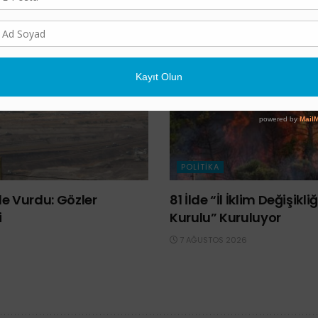
POLITIKA
e Vurdu: Gözler
81 İlde “İl İklim Değişik
i
Kurulu” Kuruluyor
7 AĞUSTOS 2026