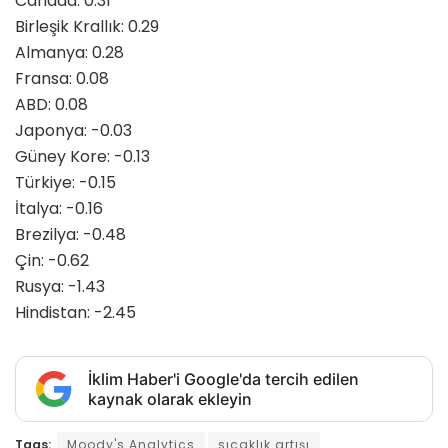
Canada: 0.31
Birleşik Krallık: 0.29
Almanya: 0.28
Fransa: 0.08
ABD: 0.08
Japonya: -0.03
Güney Kore: -0.13
Türkiye: -0.15
İtalya: -0.16
Brezilya: -0.48
Çin: -0.62
Rusya: -1.43
Hindistan: -2.45
İklim Haber'i Google'da tercih edilen
kaynak olarak ekleyin
Tags:
Moody's Analytics
sıcaklık artışı