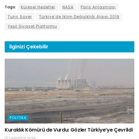
Tags:
Küresel Hedefler
NASA
Paris Anlaşması
Tunç Soyer
Türkiye’de İklim Değişikliği Algısı 2019
Yeşil Siyaset Platformu
İlginizi
Çekebilir
POLITIKA
Kuraklık Kömürü de Vurdu: Gözler Türkiye’ye Çevrildi
7 AĞUSTOS 2026