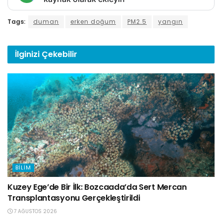
Tags:
duman
erken doğum
PM2.5
yangın
İlginizi
Çekebilir
BILIM
Kuzey Ege’de Bir İlk: Bozcaada’da Sert Mercan
Transplantasyonu Gerçekleştirildi
7 AĞUSTOS 2026