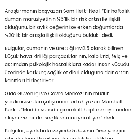
Araştırmanın başyazarı Sam Heft-Neal, “Bir haftalık
duman maruziyetinin %5’lik bir risk artışı ile ilişkili
olduğunu, bir aylık değerin ise erken doğumlarda
%20’lik bir artışla ilişkili olduğunu bulduk” dedi.
Bulgular, dumanın ve ürettiği PM2.5 olarak bilinen
küçük hava kirliliği parçacıklarının, kalp krizi, felç ve
astımdan psikolojik hastalıklara kadar insan vücudu
üzerinde korkunç sağlık etkileri olduğuna dair artan
kanıtları birleştiriyor.
Gıda Güvenliği ve Çevre Merkezi’nin müdür
yardımcısı olan çalışmanın ortak yazarı Marshall
Burke, “Madde vücuda girerek iltihaplanmaya neden
oluyor ve bir dizi sağlık sorunu yaratıyor” dedi.
Bulgular, eyaletin kuzeyindeki devasa Dixie yangını
gibi alevlerin 1.5 milyon dönümlük kuraklıktan