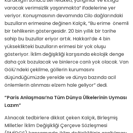
Kuraklığın sonucu sel felaketi, yangınlar ve kıtlığa
varacak verimsizlik yaşanmakta” ifadelerine yer
veriyor. Konuşmasının devamında Cilo dağlarındaki
buzulların erimesine değinen Kalçık, ”Bu erime önemli
bir tehlikenin göstergesidir. 20 bin yıllık bir tarihe
sahip bu buzullar eriyor artık. Hakkari’de 4 bin
yükseklikteki buzulların erimesi bir yok oluşu
gösteriyor. İklim değişikliği karşısında ekolojik denge
daha çok bozulacak ve binlerce canlı yok olacak. Van
Gölü’ndeki çekilme, göllerin kurumasını
düşündüğümüzde yerelde ve dünya bazında acil
önlemlerin alınması elzem hale geliyor” dedi.
”Paris Anlaşması’na Tüm Dünya Ülkelerinin Uyması
Lazım”
Alınacak tedbirlere dikkat çeken Kalçık, Birleşmiş
Milletler İklim Değişikliği Çerçeve Sözleşmesi