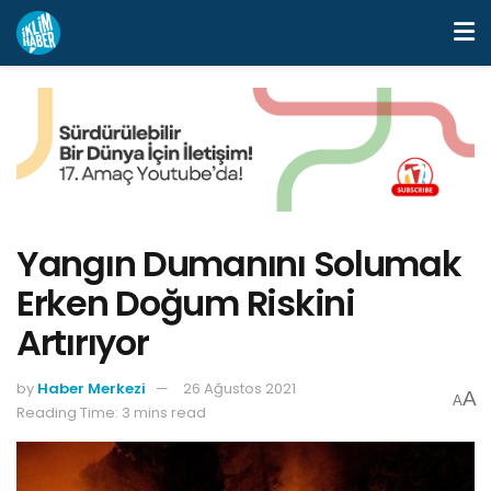
Yangın Dumanını Solumak
Erken Doğum Riskini
Artırıyor
by
Haber Merkezi
26 Ağustos 2021
A
A
Reading Time: 3 mins read