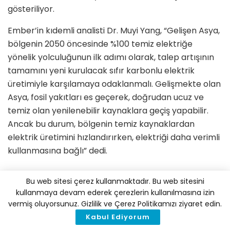
gösteriliyor.
Ember’in kıdemli analisti Dr. Muyi Yang, “Gelişen Asya,
bölgenin 2050 öncesinde %100 temiz elektriğe
yönelik yolculuğunun ilk adımı olarak, talep artışının
tamamını yeni kurulacak sıfır karbonlu elektrik
üretimiyle karşılamaya odaklanmalı. Gelişmekte olan
Asya, fosil yakıtları es geçerek, doğrudan ucuz ve
temiz olan yenilenebilir kaynaklara geçiş yapabilir.
Ancak bu durum, bölgenin temiz kaynaklardan
elektrik üretimini hızlandırırken, elektriği daha verimli
kullanmasına bağlı” dedi.
Bu web sitesi çerez kullanmaktadır. Bu web sitesini
İklim Haber'i Google'da tercih edilen
kullanmaya devam ederek çerezlerin kullanılmasına izin
kaynak olarak ekleyin
vermiş oluyorsunuz. Gizlilik ve Çerez Politikamızı ziyaret edin.
Kabul Ediyorum
Tags:
1.5 derece hedefi
Ember
emisyon artışı