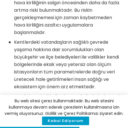
hava kirliliğinin salgın öncesinden daha da fazla
artma riski bulunmaktadır. Bu riskin
gerçekleşmemesi için zaman kaybetmeden
hava kirliliğini azaltıcı uygulamalara
başlanmalıdır.
Kentlerdeki vatandaşların sağlıklı çevrede
yaşama hakkına dair sorumlulukları olan
büyükşehir ve ilçe belediyeleri ile valilikler kendi
bölgelerinde eksik veya yetersiz olan ölçüm
istasyonların tüm parametrelerde doğru veri
üretecek hale getirilmeleri insan sağlığı ve
ekosistem için önem arz etmektedir.
Enerjinin verimli kullanılması yönünde hızlıca yol
Bu web sitesi çerez kullanmaktadır. Bu web sitesini
alınmalıdır.
kullanmaya devam ederek çerezlerin kullanılmasına izin
Kentlerin üst ve alt ölçekli planları hem hava
vermiş oluyorsunuz. Gizlilik ve Çerez Politikamızı ziyaret edin.
kirliliği sorununu çözmeye hem de iklim krizinin
Kabul Ediyorum