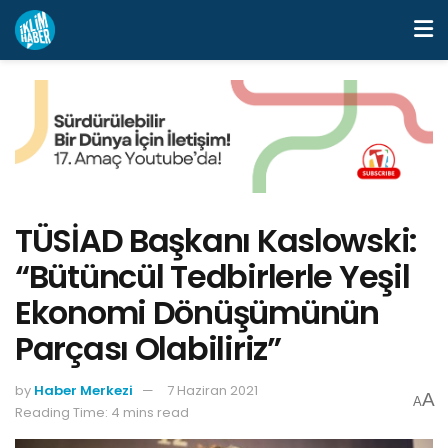
TÜSİAD Başkanı Kaslowski:
“Bütüncül Tedbirlerle Yeşil
Ekonomi Dönüşümünün
Parçası Olabiliriz”
by
Haber Merkezi
7 Haziran 2021
A
A
Reading Time: 4 mins read