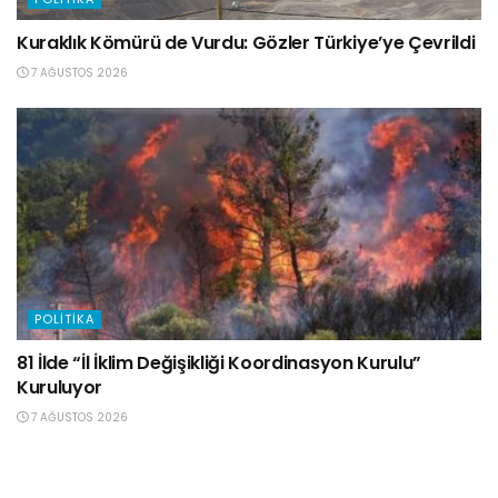
Kuraklık Kömürü de Vurdu: Gözler Türkiye’ye Çevrildi
7 AĞUSTOS 2026
POLITIKA
81 İlde “İl İklim Değişikliği Koordinasyon Kurulu”
Kuruluyor
7 AĞUSTOS 2026