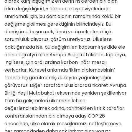
olarak karşılaştığımız en derin risklerden biri olan
iklim değişikliğini 1,5 derece artış seviyelerinde
sınırlamak için, bu dört alanın tamamında köklü bir
değişime gidilmesi gerektiğinin bilincindeyiz. Bu
dönüşümü başarmak, öncü ve örnek olmak için
sorumluluk alıyoruz, çözüm üretiyoruz. Ülkelere
baktığımızda ise, bu değişimi en kapsamlı şekilde ele
alan coğrafya olan Avrupa Birliği’ni takiben Japonya,
İngiltere, Çin ardı ardına karbon-nötr mesajı
veriyorlar. Küresel anlamda ‘iklim diplomasisinin’
tarihte hiç görülmemiş düzeyde yoğunlaştığını
görüyoruz. Diğer taraftan uluslararası ticaret Avrupa
Birliği Yeşil Mutabakatı ekseninde yeniden şekilleniyor.
Tüm bu gelişmeleri ülkemizin lehine
değerlendirebilmek adına, tarihteki en kritik taraflar
konferanslarından biri olmaya aday COP 26
öncesinde, ülke olarak mesajlarımızı netleştirmeye
her zamankinden daha çok ihtiyaç duyuyoruz.”