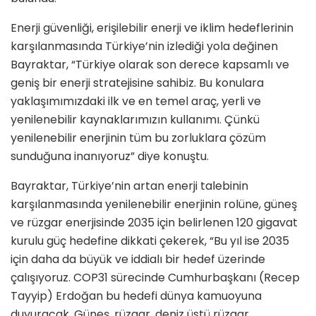
Enerji güvenliği, erişilebilir enerji ve iklim hedeflerinin
karşılanmasında Türkiye’nin izlediği yola değinen
Bayraktar, “Türkiye olarak son derece kapsamlı ve
geniş bir enerji stratejisine sahibiz. Bu konulara
yaklaşımımızdaki ilk ve en temel araç, yerli ve
yenilenebilir kaynaklarımızın kullanımı. Çünkü
yenilenebilir enerjinin tüm bu zorluklara çözüm
sunduğuna inanıyoruz” diye konuştu.
Bayraktar, Türkiye’nin artan enerji talebinin
karşılanmasında yenilenebilir enerjinin rolüne, güneş
ve rüzgar enerjisinde 2035 için belirlenen 120 gigavat
kurulu güç hedefine dikkati çekerek, “Bu yıl ise 2035
için daha da büyük ve iddialı bir hedef üzerinde
çalışıyoruz. COP31 sürecinde Cumhurbaşkanı (Recep
Tayyip) Erdoğan bu hedefi dünya kamuoyuna
duyuracak. Güneş, rüzgar, deniz üstü rüzgar,