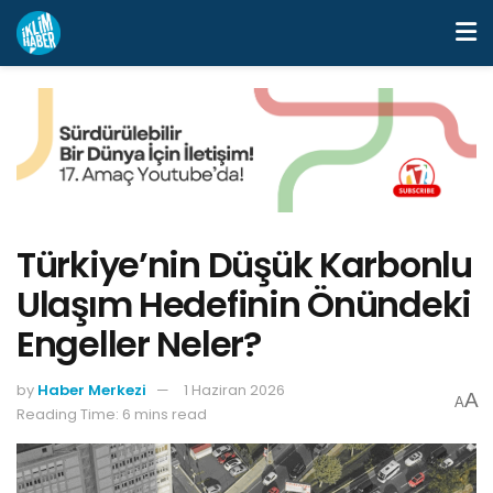
Türkiye’nin Düşük Karbonlu
Ulaşım Hedefinin Önündeki
Engeller Neler?
by
Haber Merkezi
1 Haziran 2026
A
A
Reading Time: 6 mins read