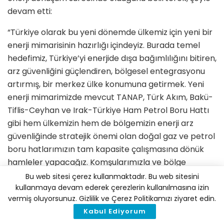
devam etti:
“Türkiye olarak bu yeni dönemde ülkemiz için yeni bir
enerji mimarisinin hazırlığı içindeyiz. Burada temel
hedefimiz, Türkiye’yi enerjide dışa bağımlılığını bitiren,
arz güvenliğini güçlendiren, bölgesel entegrasyonu
artırmış, bir merkez ülke konumuna getirmek. Yeni
enerji mimarimizde mevcut TANAP, Türk Akım, Bakü-
Tiflis-Ceyhan ve Irak-Türkiye Ham Petrol Boru Hattı
gibi hem ülkemizin hem de bölgemizin enerji arz
güvenliğinde stratejik önemi olan doğal gaz ve petrol
boru hatlarımızın tam kapasite çalışmasına dönük
hamleler yapacağız. Komşularımızla ve bölge
ülkeleriyle petrolde, doğal gazda ve elektrikte
Bu web sitesi çerez kullanmaktadır. Bu web sitesini
‘kazan-kazan’ anlayışı içinde ilave altyapı projeleri
kullanmaya devam ederek çerezlerin kullanılmasına izin
vermiş oluyorsunuz. Gizlilik ve Çerez Politikamızı ziyaret edin.
geliştirerek enerji bağlarımızı güçlendireceğiz. Bu
Kabul Ediyorum
kapsamda Irak-Türkiye Petrol Boru Hattı’nın