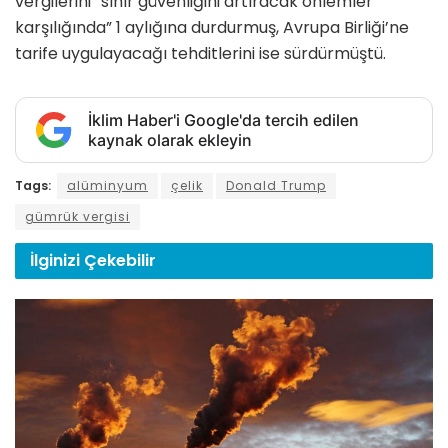
vergilerini “sınır güvenliğini artıracak önlemler
karşılığında” 1 aylığına durdurmuş, Avrupa Birliği’ne
tarife uygulayacağı tehditlerini ise sürdürmüştü.
İklim Haber'i Google'da tercih edilen
kaynak olarak ekleyin
Tags:
alüminyum
çelik
Donald Trump
gümrük vergisi
İlginizi
Çekebilir