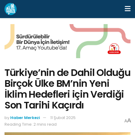
Türkiye’nin de Dahil Olduğu
Birçok Ülke BM’nin Yeni
İklim Hedefleri için Verdiği
Son Tarihi Kaçırdı
by
Haber Merkezi
11 Şubat 2025
A
A
Reading Time: 2 mins read