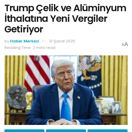
Trump Çelik ve Alüminyum
İthalatına Yeni Vergiler
Getiriyor
by
Haber Merkezi
10 Şubat 2025
A
A
Reading Time: 2 mins read