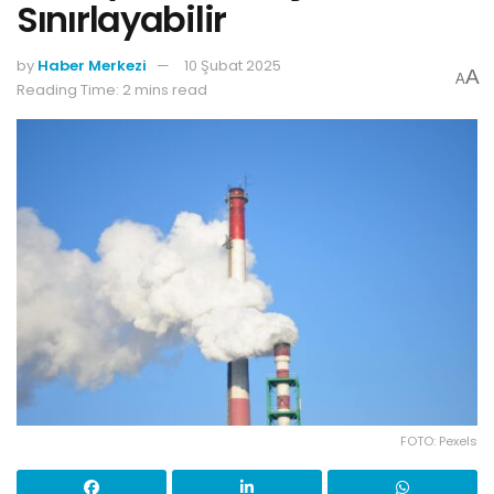
Sınırlayabilir
by
Haber Merkezi
10 Şubat 2025
A
A
Reading Time: 2 mins read
FOTO: Pexels