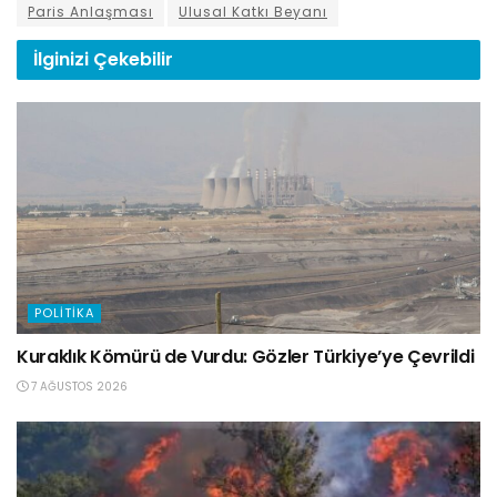
Paris Anlaşması
Ulusal Katkı Beyanı
İlginizi
Çekebilir
POLITIKA
Kuraklık Kömürü de Vurdu: Gözler Türkiye’ye Çevrildi
7 AĞUSTOS 2026