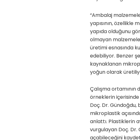
“Ambalaj malzemeleri
yapısının, özellikle
yapıda olduğunu gör
olmayan malzemeler k
üretimi esnasında k
edebiliyor. Benzer ş
kaynaklanan mikroplas
yoğun olarak üretiliyor
Çalışma ortamının da
örneklerin içerisinde
Doç. Dr. Gündoğdu, b
mikroplastik açısınd
anlattı. Plastikleri
vurgulayan Doç. Dr. 
açabileceğini kaydet