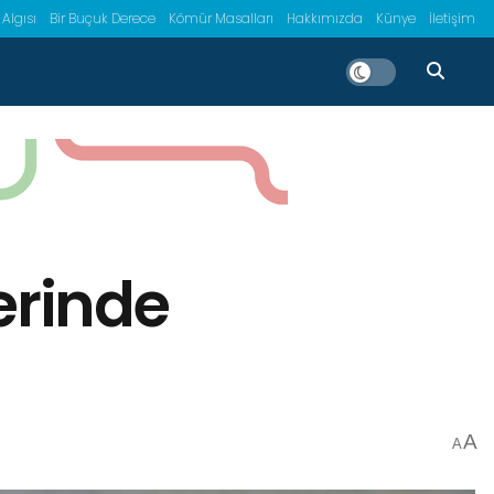
 Algısı
Bir Buçuk Derece
Kömür Masalları
Hakkımızda
Künye
İletişim
erinde
A
A