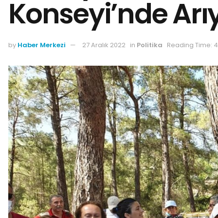
Konseyi’nde Arı
by
Haber Merkezi
27 Aralık 2022
in
Politika
Reading Time: 4