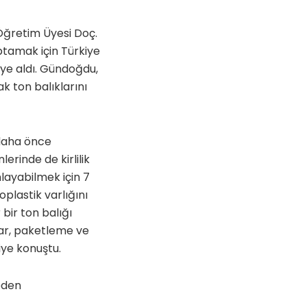
 Öğretim Üyesi Doç.
ptamak için Türkiye
eye aldı. Gündoğdu,
 ton balıklarını
 daha önce
erinde de kirlilik
layabilmek için 7
oplastik varlığını
bir ton balığı
lar, paketleme ve
iye konuştu.
meden