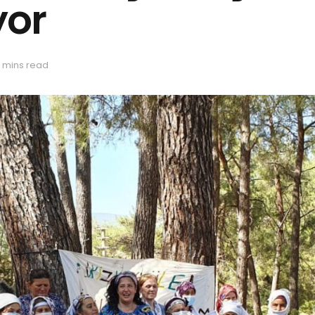
yor
 mins read