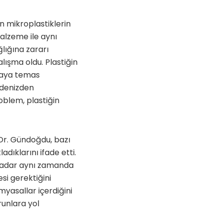
n mikroplastiklerin
malzeme ile aynı
lığına zararı
lışma oldu. Plastiğin
ıdaya temas
 denizden
oblem, plastiğin
Dr. Gündoğdu, bazı
dıklarını ifade etti.
i kadar aynı zamanda
si gerektiğini
yasallar içerdiğini
runlara yol