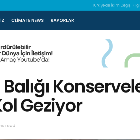
Türkiye’de İklim Değişlikliği
IZ
CLIMATE NEWS
RAPORLAR
 Balığı Konservel
Kol Geziyor
ins read