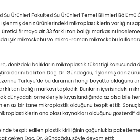
i Su Ürünleri Fakültesi Su Ürünleri Temel Bilimleri Bölümü
işlenmiş deniz ürünlerindeki mikroplastiklerin varlığını sa
 üretici firmaya ait 33 farklı ton balığı markasını incelem
da ışık mikroskobu ve mikro-raman mikroskobu kullanarak
e, denizdeki balıkların mikroplastik tükettiği konusunda
irdiklerini belirten Doç. Dr. Gündoğdu, “İşlenmiş deniz ürünl
 üzerine Türkiye’de bu durumun hangi boyutta olduğunu an
farklı ton balığı markası topladık. Bunların içerisindeki mikr
rak dünyadaki örnekleriyle kıyaslandığında az olsa bile her 
n en az bir tane mikroplastik olduğunu tespit ettik. Sonuç
mikroplastiklerin ana olası kaynakları olduğunu gösterdi” d
isinde tespit edilen plastik kirliliğinin çoğunlukla paketle
kat çeken Doç. Dr. Gündoğdu, şöyle devam etti: