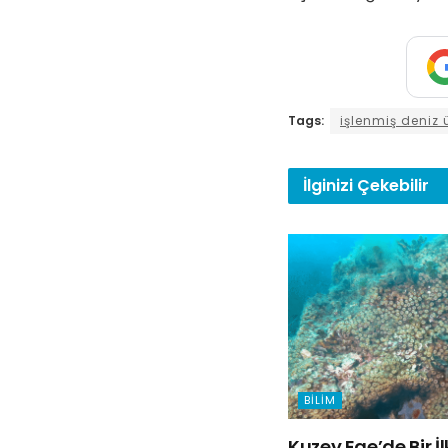
Tags:
işlenmiş deniz 
İlginizi
Çekebilir
BILIM
Kuzey Ege’de Bir İ