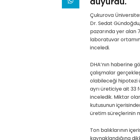
duyurdu.
Çukurova Üniversites
Dr. Sedat Gündoğdu, 
pazarında yer alan 7
laboratuvar ortamın
inceledi.
DHA’nın haberine gör
çalışmalar gerçekleşt
olabileceği hipotezi
ayrı üreticiye ait 33 
inceledik. Miktar ola
kutusunun içerisinde
üretim süreçlerinin 
Ton balıklarının içer
kaynaklandığına dik