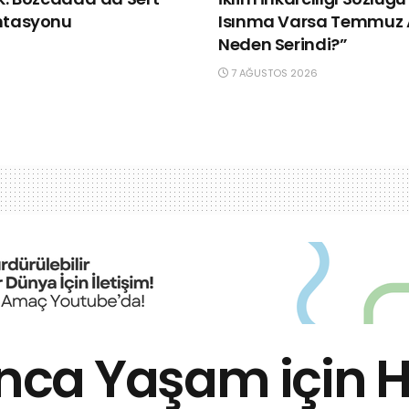
ntasyonu
Isınma Varsa Temmuz 
Neden Serindi?”
7 AĞUSTOS 2026
sanca Yaşam için 