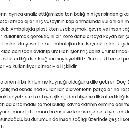
ni ayrıca analiz ettiğimizde ton balığının içerisinden çıka
 metal ambalajların iç yüzeyinin kaplanmasında kullanılan 
dük. Ambalajda plastikten uzaklaşmak, çevre ve insan sağ
ullanılmak gerektiğini bir kere daha ortaya koyan bir ça
ullanılan kimyasallar bu ambalajlardan kaynaklı olarak g
ekilde denizden avlanıp üretilen işlenmiş deniz ürünlerinde
tik kirliliği de olduğunu söyleyebiliriz. Buradaki temel pr
 ve kullanılıyor olmasıyla ilişkilidir.”
 önemli bir kirlenme kaynağı olduğunu dile getiren Doç. 
 çalışma esnasında kullanılan eldivenlerin parçalarına rastla
akteriyel ve mikrobiyolojik açıdan hijyene dikkat edildiğ
an da ortamdaki temel bulaşı kaynaklarının elimine edilme
n aynı zamanda hormon bozucu ve kanserojen etki yapan kim
Gündoğdu, bu durumun da insan sağlığı üzerinde çeşitli so
ti.