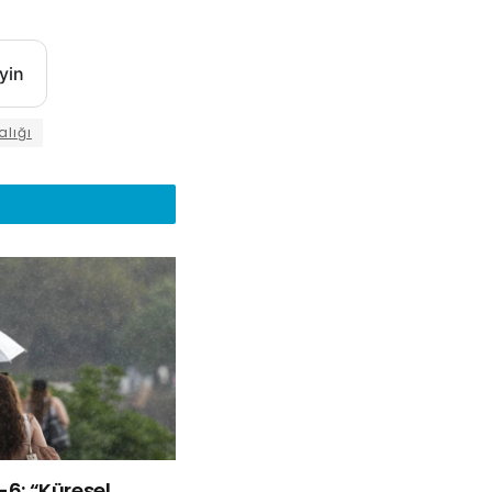
yin
alığı
ü-6: “Küresel