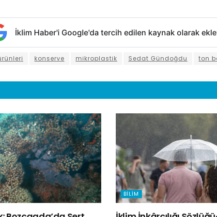
İklim Haber'i Google'da tercih edilen kaynak olarak ekle
ürünleri
konserve
mikroplastik
Sedat Gündoğdu
ton b
BILIM
lk: Bozcaada’da Sert
İklim İnkârcılığı Sözlüğ