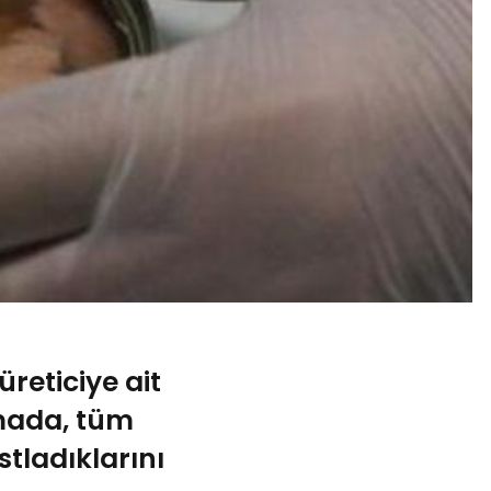
reticiye ait
rmada, tüm
stladıklarını