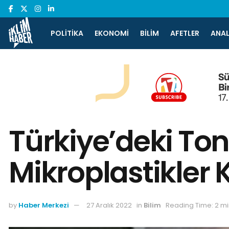
POLITIKA
EKONOMI
BILIM
AFETLER
ANAL
Türkiye’deki Ton
Mikroplastikler 
by
Haber Merkezi
27 Aralık 2022
in
Bilim
Reading Time: 2 m