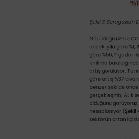
Şekil 3. Seragazları
Görüldüğü üzere CO
önceki yıla göre %1,
göre %56, F gazları i
kırılıma bakıldığınd
artış görülüyor. Tarı
göre artış %37 civar
benzer şekilde öncek
gerçekleşmiş. Atık s
olduğunu görüyoruz. 
hesaplanıyor (
Şekil 
sektörün artan ilgisi