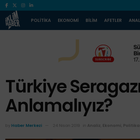
POLITIKA
EKONOMI
BILIM
AFETLER
ANAL
Türkiye Seragazı
Anlamalıyız?
by
Haber Merkezi
24 Nisan 2019
in
Analiz
,
Ekonomi
,
Politika