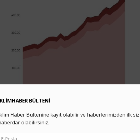
eragazı Emisyonları (milyon ton CO
eşdeğeri), 1990-2017
2