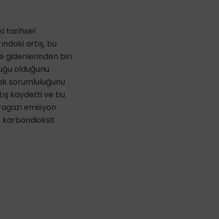
i tarihsel
ındaki artış, bu
e gidenlerinden biri
uluğu olduğunu
rak sorumluluğunu
tış kaydetti ve bu
eragazı emisyon
n karbondioksit