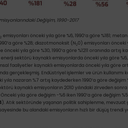
 Emisyonlarındaki Değişim, 1990-2017
emisyonları önceki yıla göre %6, 1990’a göre %181; meta
2
 1990’a göre %28; diazotmonoksit (N
0) emisyonları önceki 
2
se önceki yıla göre %30, 1990’a göre %1211 oranında artış k
a enerji sektörü kaynaklı emisyonlarda önceki yıla göre %6
msal faaliyetler kaynaklı emisyonlarda önceki yıla göre art
ında gerçekleşmiş. Endüstriyel işlemler ve ürün kullanımı 
i yıla nazaran %7 artış kaydederken 1990’a göre değişim %
ektörü kaynaklı emisyonların 2010 yılındaki zirveden sonr
Önceki yıla göre değişim -%6 iken 1990’a göre değişim %5
4
). Atık sektöründe yaşanan politik sahiplenme, mevzuat g
 sayesinde bu alandaki emisyonların hızlı bir düşüş trendi 