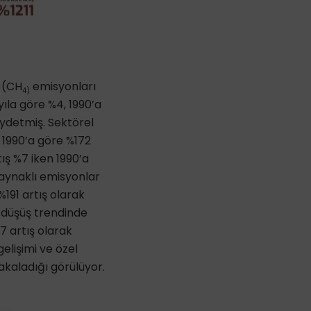
n (CH
emisyonları
4)
yıla göre %4, 1990’a
aydetmiş. Sektörel
, 1990’a göre %172
ış %7 iken 1990’a
kaynaklı emisyonlar
191 artış olarak
a düşüş trendinde
7 artış olarak
elişimi ve özel
yakaladığı görülüyor.