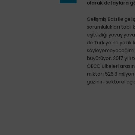
olarak detaylara g
Gelişmiş Batı ile gel
sorumlulukları tabii 
eşitsizliği yavaş ya
de Türkiye ne yazık k
söyleyemeyeceğimiz 
büyütüyor. 2017 yılı 
OECD ülkeleri arasın
miktarı 526,3 milyon
gazının, sektörel aç