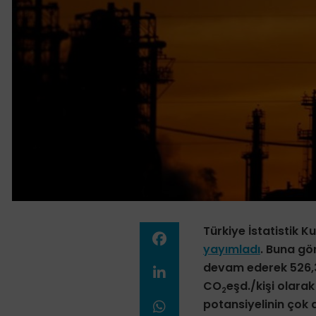
Türkiye İstatistik K
yayımladı
. Buna gö
devam ederek 526,3 
CO
eşd./kişi olara
2
potansiyelinin çok a