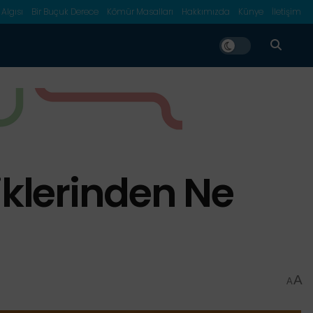
 Algısı
Bir Buçuk Derece
Kömür Masalları
Hakkımızda
Künye
İletişim
iklerinden Ne
A
A