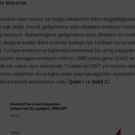
öz atıyoruz.
işmekte olan Güney ve Doğu ülkelerinin iklim değişikliğindek
ki eşit değil. Ancak gelişmekte olan ülkelerin emisyon hızlar
vaş bozuyor. Bahsettiğimiz gelişmekte olan ülkelerin en önd
i. Bugüne kadar iklim krizinde belirgin bir tarihsel soruml
Türkiye emisyon artışlarında inanılmaz bir artış yaşaya
toplam seragazı emisyon miktarı, 1990 yılına göre %140,1 ar
da bir rekor aynı zamanda. Türkiye’nin 2017 yılı toplam s
 tona ulaşırken bu artışta aslan payı seragazları açısında
ıdansa enerji sektörünün oldu (
Şekil 1
ve
Şekil 2
).