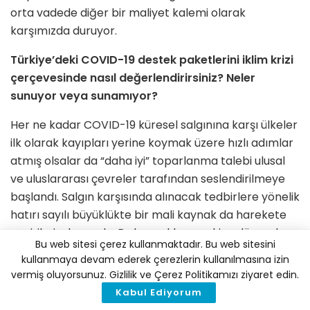
orta vadede diğer bir maliyet kalemi olarak
karşımızda duruyor.
Türkiye’deki COVID-19 destek paketlerini iklim krizi
çerçevesinde nasıl değerlendirirsiniz? Neler
sunuyor veya sunamıyor?
Her ne kadar COVID-19 küresel salgınına karşı ülkeler
ilk olarak kayıpları yerine koymak üzere hızlı adımlar
atmış olsalar da “daha iyi” toparlanma talebi ulusal
ve uluslararası çevreler tarafından seslendirilmeye
başlandı. Salgın karşısında alınacak tedbirlere yönelik
hatırı sayılı büyüklükte bir mali kaynak da harekete
geçirilmiş durumda. Bu kaynakların eskiye dönmek
Bu web sitesi çerez kullanmaktadır. Bu web sitesini
üzere, yani bizi krize sürükleyen ve aksaklıkları açıkça
kullanmaya devam ederek çerezlerin kullanılmasına izin
ortaya çıkmış olan bir yapının yeniden tesisi yönünde
vermiş oluyorsunuz. Gizlilik ve Çerez Politikamızı ziyaret edin.
kullanılması, acil bir dönüşümü hayata geçirmek
Kabul Ediyorum
üzere ihtiyacımız olan kaynakların yanlış amaçlarla