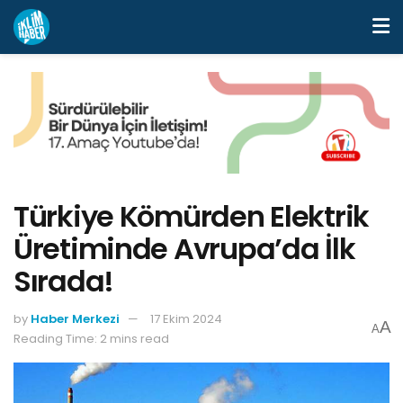
Türkiye Kömürden Elektrik
Üretiminde Avrupa’da İlk
Sırada!
by
Haber Merkezi
17 Ekim 2024
A
A
Reading Time: 2 mins read