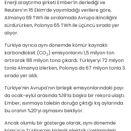
Enerji araştırma şirketi Ember’in derlediği ve
Reuters’ın 16 Ekim’de yayımladığı verilere göre,
Almanya 69 TWh ile sıralamada Avrupa ikinciliğini
sürdürürken, Polonya 65 TWh ile üçüncü sırada yer
alıyor.
Türkiye ayrıca aynı dönemde kömür kaynaklı
karbondioksit (CO
) emisyonlarını 1,5 milyon ton
2
artırarak 88 milyon tona çıkardı. Türkiye’yi 72 milyon
tonla Almanya izlerken, Polonya da 67 milyon tonla 3.
sırada yer aldı.
Türkiye’nin Avrupa’nın birleşik emisyonlarındaki payı
da ocak-eylül arasında %19’la başka bir rekora ulaştı.
Ember, ısınmaya talebin doruğa çıktığı kış aylarında
bu oranın %20’yi aşmasını bekliyor.
Ancak olumlu bir gösterge olarak, aynı dönemde
kömürün Türkiye’nin birleşik elektrik üretimindeki