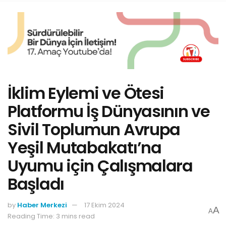
İklim Eylemi ve Ötesi
Platformu İş Dünyasının ve
Sivil Toplumun Avrupa
Yeşil Mutabakatı’na
Uyumu için Çalışmalara
Başladı
by
Haber Merkezi
17 Ekim 2024
A
A
Reading Time: 3 mins read