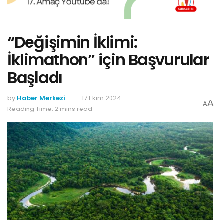
“Değişimin İklimi:
İklimathon” için Başvurular
Başladı
by
Haber Merkezi
17 Ekim 2024
A
A
Reading Time: 2 mins read