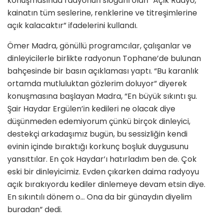
konuşmasında radyonun sloganı olan “Açık Radyo,
kainatın tüm seslerine, renklerine ve titreşimlerine
açık kalacaktır” ifadelerini kullandı.
Ömer Madra, gönüllü programcılar, çalışanlar ve
dinleyicilerle birlikte radyonun Tophane’de bulunan
bahçesinde bir basın açıklaması yaptı. “Bu karanlık
ortamda mutluluktan gözlerim doluyor” diyerek
konuşmasına başlayan Madra, “En büyük sıkıntı şu.
Şair Haydar Ergülen’in kedileri ne olacak diye
düşünmeden edemiyorum çünkü birçok dinleyici,
destekçi arkadaşımız bugün, bu sessizliğin kendi
evinin içinde bıraktığı korkunç boşluk duygusunu
yansıttılar. En çok Haydar’ı hatırladım ben de. Çok
eski bir dinleyicimiz. Evden çıkarken daima radyoyu
açık bırakıyordu kediler dinlemeye devam etsin diye.
En sıkıntılı dönem o… Ona da bir günaydın diyelim
buradan” dedi.