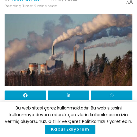
A
A
Reading Time: 2 mins read
Bu web sitesi çerez kullanmaktadır. Bu web sitesini
COP26 Başkanı Sharma, iklim eylemi hızlanmazsa
kullanmaya devam ederek çerezlerin kullanılmasına izin
“insanlığın kendine korkunç şekilde zarar
vermiş oluyorsunuz. Gizlilik ve Çerez Politikamızı ziyaret edin.
vereceğini” belirtti.
Kabul Ediyorum