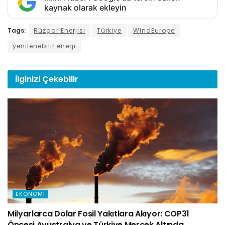
kaynak olarak ekleyin
Tags:
Rüzgar Enerjisi
Türkiye
WindEurope
yenilenebilir enerji
İlginizi
Çekebilir
EKONOMI
Milyarlarca Dolar Fosil Yakıtlara Akıyor: COP31
Öncesi Avustralya ve Türkiye Mercek Altında