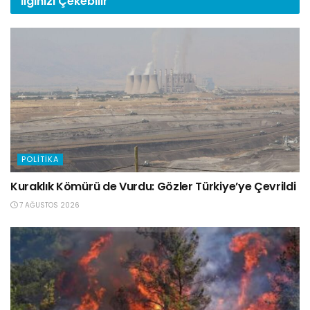
İlginizi
Çekebilir
POLITIKA
Kuraklık Kömürü de Vurdu: Gözler Türkiye’ye Çevrildi
7 AĞUSTOS 2026