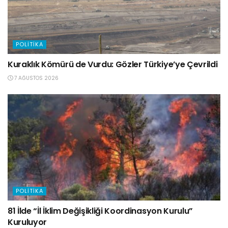
POLITIKA
Kuraklık Kömürü de Vurdu: Gözler Türkiye’ye Çevrildi
7 AĞUSTOS 2026
POLITIKA
81 İlde “İl İklim Değişikliği Koordinasyon Kurulu”
Kuruluyor