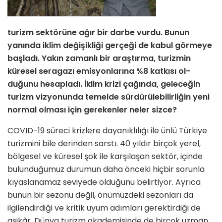
turizm sektörüne ağır bir darbe vurdu. Bunun
yanında iklim değişikliği gerçeği de kabul görmeye
başladı. Yakın zamanlı bir araştırma, turizmin
küresel seragazı emisyonlarına %8 katkısı ol­
duğunu hesapladı. İklim krizi çağında, geleceğin
turizm vizyonun­da temelde sürdürülebilirliğin yeni
normal olması için gerekenler neler sizce?
COVID-19 süreci krizlere dayanıklılığı ile ünlü Türkiye
turizmini bile derinden sarstı. 40 yıldır birçok yerel,
bölgesel ve küresel şok ile karşılaşan sektör, içinde
bulunduğumuz durumun daha önceki hiçbir sorunla
kıyaslanamaz seviyede olduğunu belirtiyor. Ayrıca
bunun bir sezonu değil, önümüzdeki sezonları da
ilgilendirdiği ve kritik uyum adımları gerektirdiği de
aşikâr. Dünya turizm akademisinde de birçok uzman