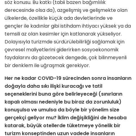
söz konusu. Bu katkı (tabii bazen bağımlılık
derecesin­de olsa da), azgelişmiş ve gelişmekte olan
ülkelerde, özellikle küçük ada dev­letlerinde ve
gençler ile kadınlar gibi istihdam ihtiyacı yüksek ya da
temsili az olan kesimler için katlanarak yükseliyor.
Dolayısıyla turizmde sürdürülebilirliği sağlamak için
çevresel maliyetlerini gi­derirken sosyoekonomik
faydalarını da gözetecek dengede, çok bilinmeyenli
bir denklem ile uğraşmak gerekiyor.
Her ne kadar COVID-19 sürecinden sonra insanların
doğayla daha sıkı iliş­ki kuracağı ve tatil
seçeneklerini buna göre belirleyeceği (sınırların
kapalı olması nedeniyle bu biraz da zorunluluk)
konuşulsa ve umulsa da böyle bir yönelim size
gerçekçi geliyor mu? İklim değişikliğini de hesaba
katarak, büyük otellerde tüketmeye yönelik bir
turizm konseptinden uzun vade­de insanların