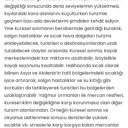
değişikliği sonucunda deniz seviyelerinin yükselmesi,
kıyı­lardaki kara alanlarını küçültürken turizmle
geçinen bazı ada devletlerini şimdiden tehdit ediyor.
Yine küresel ısınmanın beraberinde getirdiği ku­raklık,
salgın hastalıklar ve sıcak hava dalgaları turizmi
etkileyebilecek, tu­ristleri o destinasyonlardan uzak
tu­tabilecek olaylar arasında. Küresel ısınma, kayak
merkezlerindeki kar miktarını azaltabilir, böylelikle
kayak sezonunu kısaltabilir. Halihazırda sı­cak olarak
bilinen Asya ve Akdeniz’in tatil bölgelerindeki sıcaklığı
iyice ar­tırarak, salgın hastalıklar ve su kıtlığı gibi
korkuları da tetikleyerek turistleri bu bölgelerden
uzaklaştırabilir. Yağ­mur ormanları ile mercan resifleri,
kü­resel iklim değişikliğine karşı korun­masız olan diğer
turizm alanlarından. Örneğin küresel ısınma ve
okyanus asitlenmesi sonucu denizlerde yük­sek
sıcaklık vb. streslerle karşı karşıya kalan mercanlar