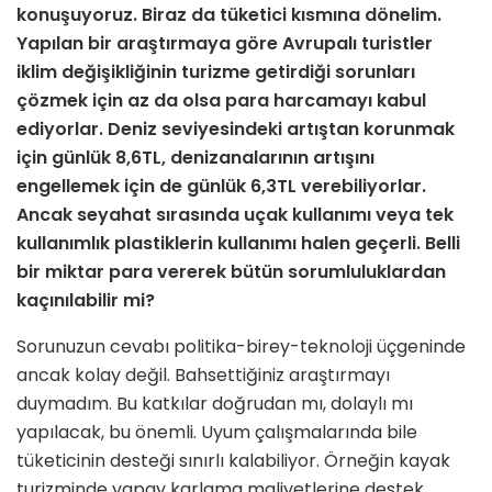
konuşuyoruz. Biraz da tü­
ketici kısmına dönelim.
Yapılan bir araştırmaya göre Avrupalı turistler
iklim değişikliğinin turizme getirdiği sorunları
çözmek için az da olsa para harcamayı kabul
ediyorlar. Deniz se­viyesindeki artıştan korunmak
için günlük 8,6TL, denizanalarının artışını
engellemek için de günlük 6,3TL ve­rebiliyorlar.
Ancak seyahat sırasında uçak kullanımı veya tek
kullanımlık plastiklerin kullanımı halen geçerli. Belli
bir miktar para vererek bütün sorumluluklardan
kaçınılabilir mi?
Sorunuzun cevabı politika-birey-tek­noloji üçgeninde
ancak kolay değil. Bahsettiğiniz araştırmayı
duymadım. Bu katkılar doğrudan mı, dolaylı mı
yapılacak, bu önemli. Uyum çalışma­larında bile
tüketicinin desteği sınırlı kalabiliyor. Örneğin kayak
turizminde yapay karlama maliyetlerine destek