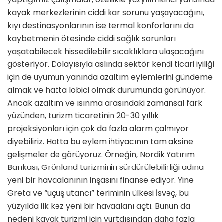
kayak merkezlerinin ciddi kar sorunu yaşayacağını,
kıyı destinasyonlarının ise termal konfor­larını da
kaybetmenin ötesinde ciddi sağlık sorunları
yaşatabilecek hisse­dilebilir sıcaklıklara ulaşacağını
göste­riyor. Dolayısıyla aslında sektör kendi ticari iyiliği
için de uyumun yanında azaltım eylemlerini gündeme
almak ve hatta lobici olmak durumunda görünü­yor.
Ancak azaltım ve ısınma arasındaki zamansal fark
yüzünden, turizm tica­retinin 20-30 yıllık
projeksiyonları için çok da fazla alarm çalmıyor
diyebiliriz. Hatta bu eylem ihtiyacının tam aksine
gelişmeler de görüyoruz. Örneğin, Nor­dik Yatırım
Bankası, Grönland turizmi­nin sürdürülebilirliği adına
yeni bir ha­vaalanının inşasını finanse ediyor. Yine
Greta ve “uçuş utancı” teriminin ülkesi İsveç, bu
yüzyılda ilk kez yeni bir hava­alanı açtı. Bunun da
nedeni kayak tu­rizmi için yurtdışından daha fazla