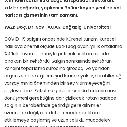
%8’inden sorumlu olduğunu ispatladı. Sektörün,
krizler çağında, şapkasını önüne koyup yeni bir yol
haritası çizmesinin tam zamanı.
YAZI: Doç. Dr. Sevil ACAR, Boğaziçi Üniversitesi
COVID-19 salgını öncesinde küresel turizm, küre­sel
hasılaya önemli ölçüde katkı sağlayan, yıllık ortalama
%4’lük büyüme oranıyla pek çok sektörü geride
bırakan bir sektördü. Salgın sonrasında sektörün
kendini toparlama sürecine gireceği ve yeniden
organize olarak günün şartlarına ayak uydurabileceği
varsayımıyla öneminden bir şey yitirmeyeceğini
söyleyebiliriz. Fakat salgın sonrasında turizmin nasıl
dönüşmesi gerektiğine dair çizilecek rotayı sadece
salgının beraberinde getirdiği gereksinimler
üzerinden değil, çok daha önceden sektörü
etkilemeye başlamış ve uzun soluklu mücadeleyi