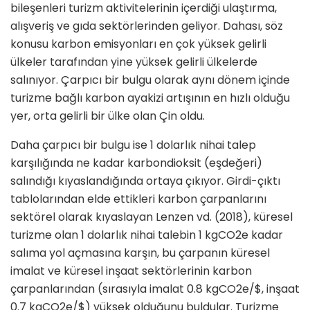
bileşenleri turizm aktivitelerinin içerdiği ulaştırma,
alışveriş ve gıda sektörlerinden geliyor. Dahası, söz
konusu karbon emisyonları en çok yüksek gelirli
ülkeler tarafından yine yüksek gelirli ülkelerde
salınıyor. Çarpıcı bir bulgu olarak aynı dönem içinde
turizme bağlı karbon ayakizi artışının en hızlı olduğu
yer, orta gelirli bir ülke olan Çin oldu.
Daha çarpıcı bir bulgu ise 1 dolarlık nihai talep
karşılığında ne kadar karbondioksit (eşdeğeri)
salındığı kıyaslandığında ortaya çıkıyor. Girdi-çıktı
tablolarından elde ettikleri karbon çarpanlarını
sektörel olarak kıyaslayan Lenzen vd. (2018), küresel
turizme olan 1 dolarlık nihai talebin 1 kgCO2e kadar
salıma yol açmasına karşın, bu çarpanın küresel
imalat ve küresel inşaat sektörlerinin karbon
çarpanlarından (sırasıyla imalat 0.8 kgCO2e/$, in­şaat
0.7 kgCO2e/$) yüksek olduğunu buldular. Turizme