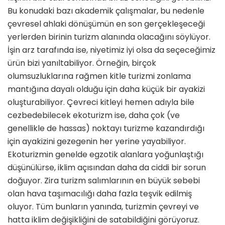
Bu konudaki bazı akademik çalışmalar, bu nedenle
çevresel ahlaki dönüşümün en son gerçekleşeceği
yerlerden biri­nin turizm alanında olacağını söylüyor.
İşin arz tarafında ise, niyetimiz iyi olsa da seçeceğimiz
ürün bizi yanıltabili­yor. Örneğin, birçok
olumsuzluklarına rağmen kitle turizmi zonlama
mantı­ğına dayalı olduğu için daha küçük bir ayakizi
oluşturabiliyor. Çevreci kitleyi hemen adıyla bile
cezbedebilecek eko­turizm ise, daha çok (ve
genellikle de hassas) noktayı turizme kazandırdığı
için ayakizini gezegenin her yerine ya­yabiliyor.
Ekoturizmin genelde egzotik alanlara yoğunlaştığı
düşünülürse, iklim açısından daha da ciddi bir sorun
doğu­yor. Zira turizm salımlarının en büyük sebebi
olan hava taşımacılığı daha faz­la teşvik edilmiş
oluyor. Tüm bunların yanında, turizmin çevreyi ve
hatta iklim değişikliğini de satabildiğini görüyoruz.