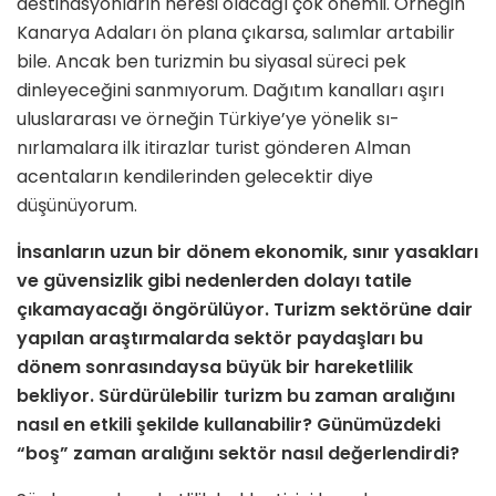
destinasyonların ne­resi olacağı çok önemli. Örneğin
Ka­narya Adaları ön plana çıkarsa, salımlar artabilir
bile. Ancak ben turizmin bu siyasal süreci pek
dinleyeceğini sanmı­yorum. Dağıtım kanalları aşırı
ulusla­rarası ve örneğin Türkiye’ye yönelik sı­
nırlamalara ilk itirazlar turist gönderen Alman
acentaların kendilerinden gele­cektir diye
düşünüyorum.
İnsanların uzun bir dönem ekonomik, sınır yasakları
ve güvensizlik gibi ne­denlerden dolayı tatile
çıkamayacağı öngörülüyor. Turizm sektörüne dair
yapılan araştırmalarda sektör paydaş­ları bu
dönem sonrasındaysa büyük bir hareketlilik
bekliyor. Sürdürülebi­lir turizm bu zaman aralığını
nasıl en etkili şekilde kullanabilir? Günümüz­deki
“boş” zaman aralığını sektör nasıl değerlendirdi?