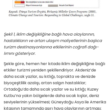
Şekil 1, iklim değişikliğine bağlı hava olaylarının,
hastalıkların ve artan ula­şım maliyetlerinin başlıca
turizm des­tinasyonlarına etkilerinin coğrafi dağı­
lımını gösteriyor.
Şekle göre, hemen her kıtada iklim değişikliğine bağlı
etkiler turizmi ye­niden şekillendiriyor. Akdeniz’de
daha sıcak yazlar, su kıtlığı, toprakta ve denizde
biyoçeşitlilik azalışı, ar­tan salgın hastalıklar;
Ortadoğu’da daha sıcak yazlar ve su kıtlığı; Kuzey
Kutbu’na yakın bölgelerde daha sıcak kışlar, deniz
seviyelerinin yükselmesi; Güneydoğu Asya ile Amerika
kıtası­nın tamamında aşırı hava olaylarının artması;