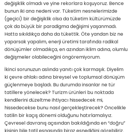
değişiklik olmadı ve yine rekorlara koşuyoruz. Bence
bunun iki ana nedeni var. Tüketim nesneleri­mizde
(geçici) bir değişiklik olsa da tü­ketim kültürümüzde
çok da büyük bir paradigma değişimi yaşanmadı.
Hatta sıkıldıkça daha da tükettik. Öte yandan biz ne
yaparsak yapalım, enerji üretimi tarafında radikal
dönüşümler olmadık­ça, en azından iklim adına, olumlu
de­ğişmeler olabileceğini öngöremiyorum.
İkinci sorunuzun aslında yanıtı çok kar­maşık. Diyelim
ki çevre ahlakı adına bireysel ve toplumsal dönüşüm
güçlen­meye başladı. Bu durumda insanlar ne tür
tatillere yönelecek? Turizm ürün­leri bu noktada
kendilerini düzeltme ihtiyacı hissedecek mi,
hissedecekse bunu nasıl gerçekleştirecek? Öncelikle
tatilin bir kaçış dönemi olduğunu hatır­lamalıyız.
Çevresel davranış açısından bakıldığında en “doğru”
kişinin bile tatil esnasında biraz esnediğini görebiliriz.