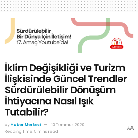
İklim Değişikliği ve Turizm
İlişkisinde Güncel Trendler
Sürdürülebilir Dönüşüm
İhtiyacına Nasıl Işık
Tutabilir?
by
Haber Merkezi
10 Temmuz 2020
A
A
Reading Time: 5 mins read