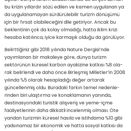
bu kri­zin yıllardır sözü edilen ve kısmen uy­gulanan ya
da uygulanamayan sürdürü­lebilir turizm dönüşümü
için bir fırsat olabileceğini dile getiriyor. Ancak bu
beklentinin çok da kolay olmadığı, hatta iklim krizi
hesaba katılınca, iyice karma­şık olduğu da görülüyor.
Belirttiğiniz gibi 2018 yılında Nature Dergisi’nde
yayımlanan bir makaleye göre, dünya turizm
sektörünün küre­sel karbon ayakizine katkısı %8 ola­
rak belirlendi ve daha önce Birleşmiş Milletler’in 2008
yılında %5 olarak he­sapladığı değer artarak
güncellenmiş oldu. Buradaki farkın temel nedenle­
rinden biri ulaştırma ve konaklamanın yanında,
destinasyondaki turistik alış­veriş ve yeme-içme
faaliyetlerinin daha dikkatli incelenmiş olması. Öte
yandan turizmin küresel hasıla ve istihdama %10 gibi
yadsınamaz bir ekonomik ve hatta sosyal katkısı da