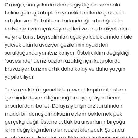
Örneğin, son yıllarda iklim değişikliği­nin sembolü
haline gelmiş kutuplara yönelik tatillerde çok ciddi
artışlar var. Bu tatillerin farkındalığı artırdığı iddia
edilse de, uzun uçak seyahatleri ve ana faaliyet olan
ve yine turist başı salım­ları uçak yolculuklarından bile
yüksek olan kruvaziyer gezilerinin ayakizleri
sorulduğunda yanıtsız kalıyor. Üstelik iklim değişikliği
“sayesinde” deniz buz­ları azaldığı için kutuplarda
kruvaziyer turizmi artık daha kolay ve daha yaygın
yapılabiliyor.
Turizm sektörü, genellikle mevcut ka­pitalist sistem
içerisinde devamlılığını sağlamaya çalışan ticari
unsurlardan ibaret. Dolayısıyla işin arz tarafından
maddi bir dönüş olmaksızın eylem bek­lemek pek
gerçekçi değil. Üstüne üst­lük bu unsurların birçoğu
iklim değişik­liğinden olumsuz etkilenecek. Şu anda
yaptığımız çalışmalar, özellikle yüzyılın ikinci yarısında