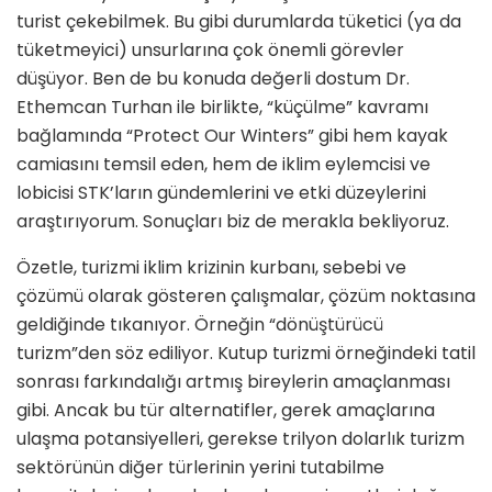
turist çekebilmek. Bu gibi durumlarda tüke­tici (ya da
tüketmeyici) unsurlarına çok önemli görevler
düşüyor. Ben de bu konuda değerli dostum Dr.
Ethemcan Turhan ile birlikte, “küçülme” kavramı
bağlamında “Protect Our Winters” gibi hem kayak
camiasını temsil eden, hem de iklim eylemcisi ve
lobicisi STK’ların gündemlerini ve etki düzeylerini
araştı­rıyorum. Sonuçları biz de merakla bek­liyoruz.
Özetle, turizmi iklim krizinin kurba­nı, sebebi ve
çözümü olarak gösteren çalışmalar, çözüm noktasına
geldiğinde tıkanıyor. Örneğin “dönüştürücü
turizm”den söz ediliyor. Kutup turizmi örneğindeki tatil
sonrası farkındalığı artmış bireylerin amaçlanması
gibi. An­cak bu tür alternatifler, gerek amaçla­rına
ulaşma potansiyelleri, gerekse tril­yon dolarlık turizm
sektörünün diğer türlerinin yerini tutabilme