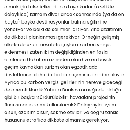
olmak için tüketiciler bir noktaya ka­dar (özellikle
dolaylı ise) tamam di­yor ancak sonrasında (ya da en
başta) başka destinasyonlar bulma eğilimine
yöneliyor ve belki de salımları artıyor. Yine azaltımın
da dikkatli planlanması gerekiyor. Örneğin gelişmiş
ülkelerde uzun mesafeli uçuşlara karbon vergisi
eklenmesi, zaten iklim değişikliğinden en fazla
etkilenen (fakat en az neden olan) ve en büyük
geçim kaynakları turizm olan egzotik ada
devletlerinin daha da kırılganlaşmasına neden olu­yor.
Ayrıca bu karbon vergisi gelirleri­nin nereye gideceği
de önemli. Nordik Yatırım Bankası örneğinde olduğu
gibi bir başka “sürdürülebilir” havaalanı projesinin
finansmanında mı kullanıla­cak? Dolayısıyla, uyum
olsun, azaltım olsun, sekme etkileri ve doğru tahsis
hususunu etraflıca dikkate almamız gerekiyor.