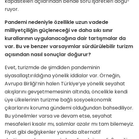
kapasiteleri açılarından bende soru işaretleri doğu­
ruyor.
Pandemi nedeniyle özellikle uzun vadede
milliyetçiliğin güçleneceği ve daha sıkı sınır
kurallarının uygulana­cağına dair tartışmalar da
var. Bu ve benzer varsayımlar sürdürülebilir tu­rizm
açısından nasıl sonuçlar doğu­rur?
Evet, turizmde de şimdiden pandemi­nin
siyasallaştırıldığına yönelik iddialar var. Örneğin,
Avrupa Birliği’nin halen Türkiye’ye yönelik seyahat
akışlarını gevşetmemesinin altında, öncelikle kendi
üye ülkelerinin turizme bağ­lı sosyoekonomik
çıkarlarını koruma gündemi olduğundan bahsediliyor.
Bu yönelimler varsa ve devam etse, seyahat
mesafeleri kısalır mı, salımlar azalır mı tam bilemeyiz.
Fiyat gibi değişkenler yanında alternatif