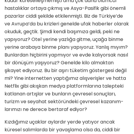
kadar küreselleşmemişti ama çok daha ölümcül
hastalıklar ortaya çıkmış ve Asya-Pasifik gibi önemli
pa­zarlar ciddi şekilde etkilenmişti. Biz de Türkiye’de
ve Avrupa’da bu krizleri ge­nelde ufak haberler olarak
okuduk, geç­tik. Şimdi kendi başımıza geldi, peki ne
yapıyoruz? Otel yerine yazlığa gitme, uçağa binme
yerine arabaya binme pla­nı yapıyoruz. Yanlış mıyım?
Bunlardan hiçbirini yapmıyor ve evde kalıyorsak nasıl
bir dönüşüm yaşıyoruz? Genelde kilo almaktan
şikayet ediyoruz. Bu bir aşırı tüketim göstergesi değil
mi? Yine internetten yaptığımız alışverişler ve hatta
Netflix gibi akışkan medya plat­formlarına talepteki
katlanan artışlar ve bunların çevresel sonuçları,
turizm ve seyahat sektöründeki çevresel kazanım­
larımızı ne derece bertaraf ediyor?
Kız­dığımız uçaklar aylardır yerde yatıyor ancak
küresel salımlarda bir yavaşlama olsa da, ciddi bir