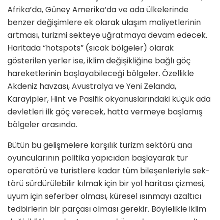
Afrika’da, Güney Amerika’da ve ada ülkelerinde
benzer değişimlere ek olarak ulaşım maliyetlerinin
artma­sı, turizmi sekteye uğratmaya devam edecek.
Haritada “hotspots” (sıcak bölgeler) olarak
gösterilen yerler ise, iklim değişikliğine bağlı göç
hareketle­rinin başlayabileceği bölgeler. Özellik­le
Akdeniz havzası, Avustralya ve Yeni Zelanda,
Karayipler, Hint ve Pasifik okyanuslarındaki küçük ada
devletleri ilk göç verecek, hatta vermeye başla­mış
bölgeler arasında.
Bütün bu gelişmelere karşılık turizm sektörü ana
oyuncularının politika ya­pıcıdan başlayarak tur
operatörü ve turistlere kadar tüm bileşenleriyle sek­
törü sürdürülebilir kılmak için bir yol haritası çizmesi,
uyum için seferber olması, küresel ısınmayı azaltıcı
tedbir­lerin bir parçası olması gerekir. Böylelikle iklim