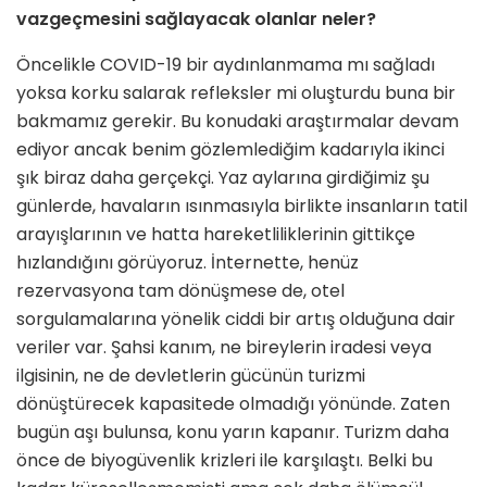
vazgeçmesini sağlayacak olanlar neler?
Öncelikle COVID-19 bir aydınlanma­ma mı sağladı
yoksa korku salarak ref­leksler mi oluşturdu buna bir
bakmamız gerekir. Bu konudaki araştırmalar de­vam
ediyor ancak benim gözlemlediğim kadarıyla ikinci
şık biraz daha gerçekçi. Yaz aylarına girdiğimiz şu
günlerde, havaların ısınmasıyla birlikte insanların tatil
arayışlarının ve hatta hareketlilik­lerinin gittikçe
hızlandığını görüyoruz. İnternette, henüz
rezervasyona tam dö­nüşmese de, otel
sorgulamalarına yöne­lik ciddi bir artış olduğuna dair
veriler var. Şahsi kanım, ne bireylerin iradesi veya
ilgisinin, ne de devletlerin gücü­nün turizmi
dönüştürecek kapasitede olmadığı yönünde. Zaten
bugün aşı bu­lunsa, konu yarın kapanır. Turizm daha
önce de biyogüvenlik krizleri ile karşı­laştı. Belki bu