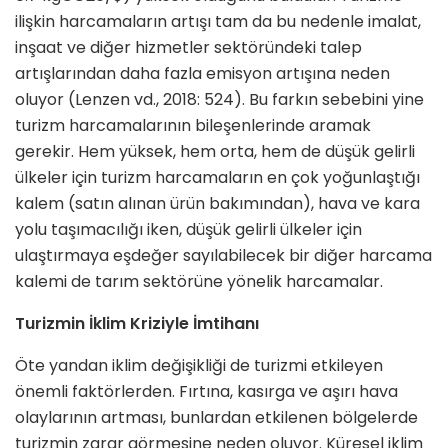
ilişkin harcamala­rın artışı tam da bu nedenle imalat,
inşaat ve diğer hizmetler sektöründe­ki talep
artışlarından daha fazla emis­yon artışına neden
oluyor (Lenzen vd., 2018: 524). Bu farkın sebebini yine
turizm harcamalarının bileşen­lerinde aramak
gerekir. Hem yük­sek, hem orta, hem de düşük gelirli
ülkeler için turizm harcamaların en çok yoğunlaştığı
kalem (satın alınan ürün bakımından), hava ve kara
yolu taşımacılığı iken, düşük gelirli ülkeler için
ulaştırmaya eşdeğer sayılabilecek bir diğer harcama
kalemi de tarım sektörüne yönelik harcamalar.
Turizmin İklim Kriziyle İmtihanı
Öte yandan iklim değişikliği de turizmi etkileyen
önemli faktörlerden. Fırtına, kasırga ve aşırı hava
olaylarının artma­sı, bunlardan etkilenen bölgelerde
tu­rizmin zarar görmesine neden oluyor. Küresel iklim