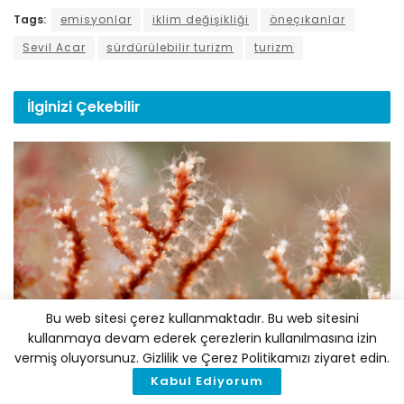
Tags:
emisyonlar
iklim değişikliği
öneçıkanlar
Sevil Acar
sürdürülebilir turizm
turizm
İlginizi
Çekebilir
BILIM
Bu web sitesi çerez kullanmaktadır. Bu web sitesini
kullanmaya devam ederek çerezlerin kullanılmasına izin
Ege Denizi’nin En Büyük Mercan Ormanı Keşfedildi
vermiş oluyorsunuz. Gizlilik ve Çerez Politikamızı ziyaret edin.
6 AĞUSTOS 2026
Kabul Ediyorum