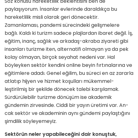
Söz konusu hareketlilik beklentisini ben de
paylaşıyorum. İnsanlar evlerinde da­raldıkça bu
hareketlilik misli olarak geri dönecektir.
Zamanlaması, pandemi sürecindeki gelişmelere
bağlı. Kaldı ki turizm sadece plajlardan ibaret değil. İş,
eğitim, inanç, sağlık ve arkadaş-ak­raba ziyareti gibi
insanları turizme iten, alternatifi olmayan ya da pek
kolay ol­mayan, birçok seyahat nedeni var. Hal
böyleyken sektör kendini online beyin fırtınalarına ve
eğitimlere adadı. Genel eğilim, bu süreci en az zararla
atlatıp hijyen ve hizmet koşulları mükemmel­
leştirilmiş bir şekilde dönecek talebi karşılamak.
Sürdürülebilir turizme dö­nüşüm ise akademik
gündemin zirve­sinde. Ciddi bir yayın üretimi var. An­
cak sektör ve akademinin aynı gündemi paylaştığını
şimdilik söyleyemeyiz.
Sektörün neler yapabileceğini dair konuştuk,