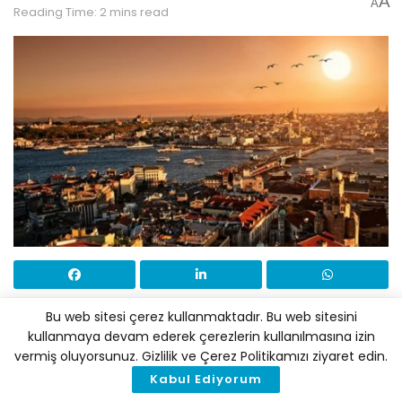
A
A
Reading Time: 2 mins read
Bu web sitesi çerez kullanmaktadır. Bu web sitesini
Kasım 2020, en sıcak Kasım ayı olarak tarihe geçti.
kullanmaya devam ederek çerezlerin kullanılmasına izin
2020 ise kayıtlara geçen en sıcak yıllardan biri
vermiş oluyorsunuz. Gizlilik ve Çerez Politikamızı ziyaret edin.
olabilir.
Kabul Ediyorum