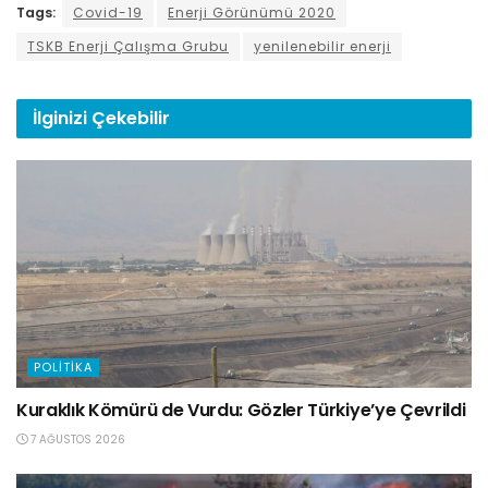
Tags:
Covid-19
Enerji Görünümü 2020
TSKB Enerji Çalışma Grubu
yenilenebilir enerji
İlginizi
Çekebilir
POLITIKA
Kuraklık Kömürü de Vurdu: Gözler Türkiye’ye Çevrildi
7 AĞUSTOS 2026