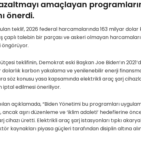
ni azaltmayı amaçlayan programları
ı önerdi.
lan teklif, 2026 federal harcamalarında 163 milyar dolar 
 çaplı talebin bir parçası ve askeri olmayan harcamaları
i öngörüyor.
ütçesi teklifinin, Demokrat eski Başkan Joe Biden’ın 2021’
 dolarlık karbon yakalama ve yenilenebilir enerji finansman
ıra söz konusu yasa kapsamında elektrikli araç şarj cihazlar
 iptal edilmesi öneriliyor.
ılan açıklamada, “Biden Yönetimi bu programları uygulama
ancak aşırı düzenleme ve ‘iklim adaleti’ hedeflerine önceli
j cihazı üretti. Elektrikli araç şarj istasyonları tıpkı akarya
ktör kaynakları piyasa güçleri tarafından disiplin altına alın