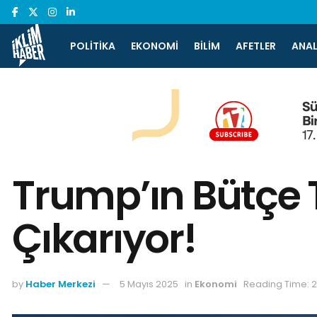
POLITIKA
EKONOMI
BILIM
AFETLER
ANAL
Trump’ın Bütçe T
Çıkarıyor!
by
Haber Merkezi
5 Mayıs 2025
in
Ekonomi
Reading Time: 2