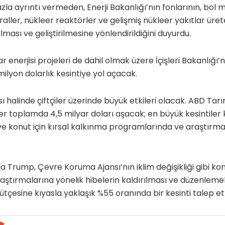
la ayrıntı vermeden, Enerji Bakanlığı’nın fonlarının, bol m
raller, nükleer reaktörler ve gelişmiş nükleer yakıtlar üre
ılması ve geliştirilmesine yönlendirildiğini duyurdu.
r enerjisi projeleri de dahil olmak üzere İçişleri Bakanlığı’n
lyon dolarlık kesintiye yol açacak.
 halinde çiftçiler üzerinde büyük etkileri olacak. ABD Tar
ler toplamda 4,5 milyar doları aşacak; en büyük kesintile
e konut için kırsal kalkınma programlarında ve araştırma
 Trump, Çevre Koruma Ajansı’nın iklim değişikliği gibi ko
ştırmalarına yönelik hibelerin kaldırılması ve düzenlemel
tçesine kıyasla yaklaşık %55 oranında bir kesinti talep ett