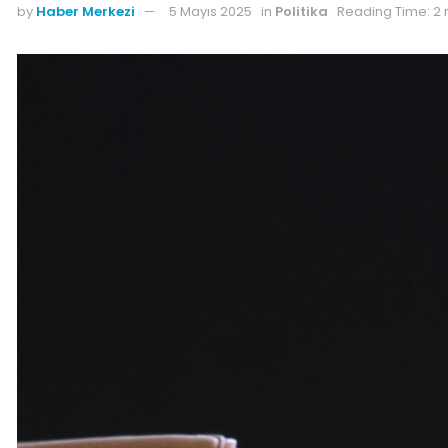
by
Haber Merkezi
5 Mayıs 2025
in
Politika
Reading Time: 2 