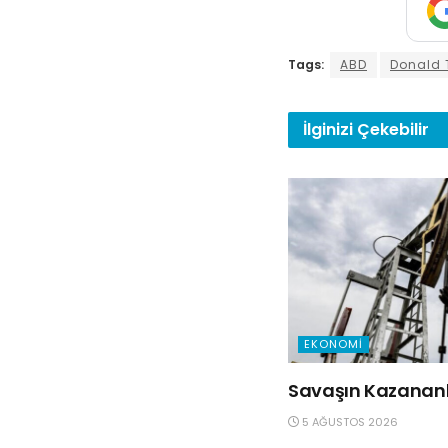
Tags:
ABD
Donald
İlginizi
Çekebilir
EKONOMI
Savaşın Kazananla
5 AĞUSTOS 2026