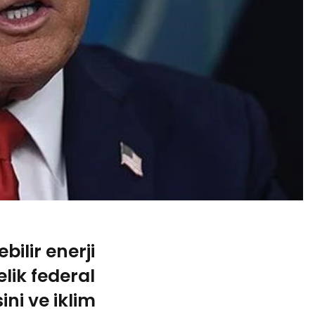
ilir enerji
elik federal
ni ve iklim