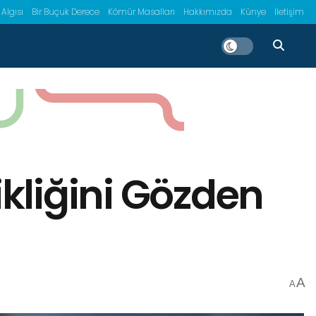
 Algısı
Bir Buçuk Derece
Kömür Masalları
Hakkımızda
Künye
İletişim
ikliğini Gözden
A
A