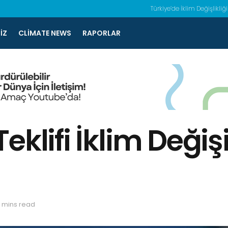
Türkiye’de İklim Değişlikliği
IZ
CLIMATE NEWS
RAPORLAR
eklifi İklim Değiş
 mins read