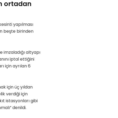
n ortadan
kesinti yapılması
n beşte birinden
de imzaladığı altyapı
ını iptal ettiğini
ı için ayrılan 6
k için üç yıldan
k verdiği için
kıt istasyonları gibi
malı” denildi.