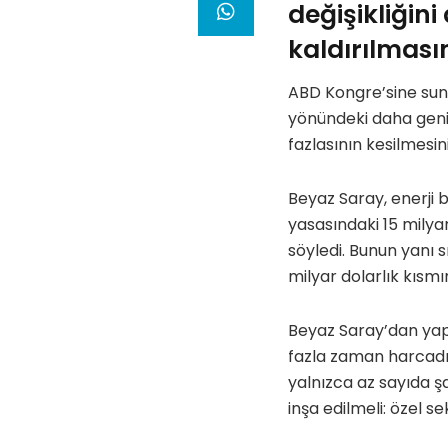
değişikliği
kaldırılmasın
ABD Kongre’sine sunu
yönündeki daha geniş
fazlasının kesilmesin
Beyaz Saray, enerji b
yasasındaki 15 milyar
söyledi. Bunun yanı s
milyar dolarlık kısmın
Beyaz Saray’dan yap
fazla zaman harcadı, 
yalnızca az sayıda şar
inşa edilmeli: özel se