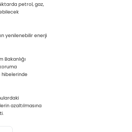
iktarda petrol, gaz,
tebilecek
ın yenilenebilir enerji
ım Bakanlığı
r koruma
 hibelerinde
nulardaki
erin azaltılmasına
i.