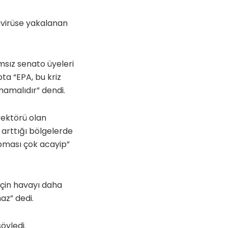
navirüse yakalanan
sız senato üyeleri
ta “EPA, bu kriz
mamalıdır” dendi.
irektörü olan
 arttığı bölgelerde
apması çok acayip”
için havayı daha
az” dedi.
öyledi.