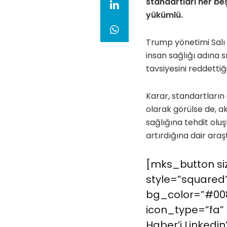
standartları her be
yükümlü.
Trump yönetimi Salı
insan sağlığı adına s
tavsiyesini reddettiği
Karar, standartların 
olarak görülse de, ak
sağlığına tehdit olu
artırdığına dair araş
[mks_button siz
style=”squared”
bg_color=”#008
icon_type=”fa” 
Haber’i Linkedin