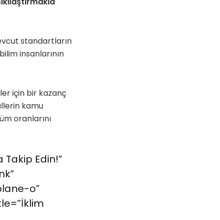
ıkılaştırmakla
evcut standartların
bilim insanlarının
er için bir kazanç
üllerin kamu
lüm oranlarını
 Takip Edin!”
nk”
plane-o”
le=”İklim