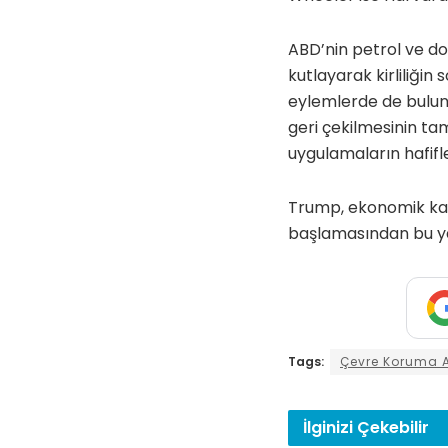
ABD’nin petrol ve do
kutlayarak kirliliğin
eylemlerde de bulun
geri çekilmesinin ta
uygulamaların hafifle
Trump, ekonomik kal
başlamasından bu yan
Tags:
Çevre Koruma A
İlginizi
Çekebilir