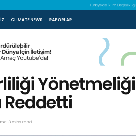
Türkiye’de İklim Değişlikliği
IZ
CLIMATE NEWS
RAPORLAR
liliği Yönetmeliğ
ı Reddetti
ime: 3 mins read