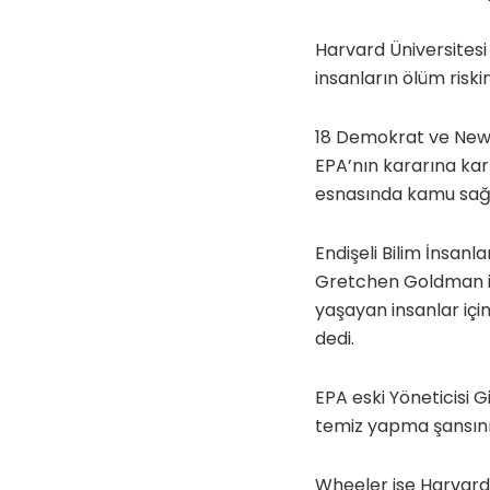
Harvard Üniversitesi
insanların ölüm risk
18 Demokrat ve New 
EPA’nın kararına kar
esnasında kamu sağlı
Endişeli Bilim İnsanl
Gretchen Goldman ise 
yaşayan insanlar iç
dedi.
EPA eski Yöneticisi
temiz yapma şansını
Wheeler ise Harvard