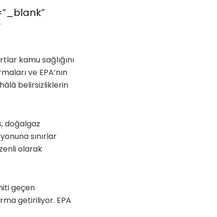
=”_blank”
”
rtlar kamu sağlığını
rmaları ve EPA’nın
lâ belirsizliklerin
s, doğalgaz
syonuna sınırlar
zenli olarak
imiti geçen
rma getiriliyor. EPA