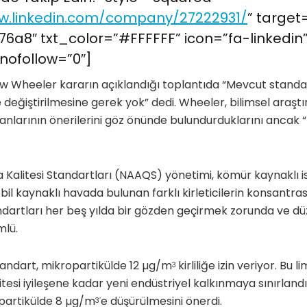
w.linkedin.com/company/27222931/
” target
6a8″ txt_color=”#FFFFFF” icon=”fa-linkedin
nofollow=”0″]
ew Wheeler kararın açıklandığı toplantıda “Mevcut standa
değiştirilmesine gerek yok” dedi. Wheeler, bilimsel araştı
nlarının önerilerini göz önünde bulundurduklarını ancak “hâ
 Kalitesi Standartları (NAAQS) yönetimi, kömür kaynaklı i
bil kaynaklı havada bulunan farklı kirleticilerin konsantra
dartları her beş yılda bir gözden geçirmek zorunda ve dü
mlü.
tandart, mikropartikülde 12 µg/m
kirliliğe izin veriyor. Bu l
3
tesi iyileşene kadar yeni endüstriyel kalkınmaya sınırlandı
opartikülde 8 µg/m
e düşürülmesini önerdi.
3’