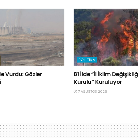
POLITIKA
e Vurdu: Gözler
81 İlde “İl İklim Değişik
i
Kurulu” Kuruluyor
7 AĞUSTOS 2026