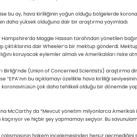
 ise bu ay, hava kirliliğinin yoğun olduğu bölgelerde koro
inin daha yüksek olduğuna dair bir araştırma yayımladı.
Hampshire’da Maggie Hassan tarafından yönetilen bağım
şı çıktıklarına dair Wheeler’a bir mektup gönderdi. Mektup
ğını koruyacak eylemler almalı ve Amerikalıları riske at
arı Birliği’nde (Union of Concerned Scientists) araştırma d
“EPA’nın bu açıklamayı özellikle hava kirliliği seviyesinin
in koronavirüsün çok daha tehlikeli olduğu bir dönemde y
 Gina McCarthy da “Mevcut yönetim milyonlarca Amerikalı 
 kaçırıyor ve hiçbir şey yapmamayı seçiyor. Bu savunulam
 çalışmasının hakem incelemesinden henüz geçmediğini s