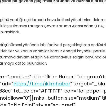
ş yılda bir gözden geçirmek zorunda ve düzenli olarak s
 günü yaptığı açıklamada hava kalitesi yönetimine dair m
ıkılaştırılmasını tartışan Çevre Koruma Ajansı’ndan (EPA) 
ni açıkladı.
düşürülmesi yönünde lobi faaliyeti gerçekleştiren endüstril
tivistler ve kanun yapıcılar kömür enerjisi kaynaklı partik
şturmaya devam ettiğini ve koronavirüs salgını boyunca ö
tırmaya atıfta bulundular.
e=”medium” title=”İklim Haber’i Telegram’da
 url=”
https://t.me/iklimhaber
” target=”_bla
8cc” txt_color=”#FFFFFF” icon=”fa-paper-
nofollow=”0″][mks_button size=”medium” tit
’de Takip Edin!” style=”squared”