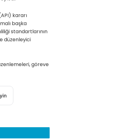
(API) kararı
ışmalı başka
liği standartlarının
e düzenleyici
üzenlemeleri, göreve
yin