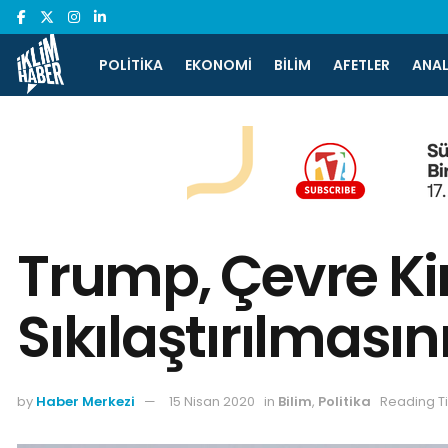
POLITIKA
EKONOMI
BILIM
AFETLER
ANAL
Trump, Çevre Kir
Sıkılaştırılmasın
by
Haber Merkezi
15 Nisan 2020
in
Bilim
,
Politika
Reading T