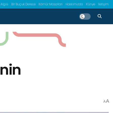
 Algısı
Bir Buçuk Derece
Kömür Masalları
Hakkımızda
Künye
İletişim
inin
A
A