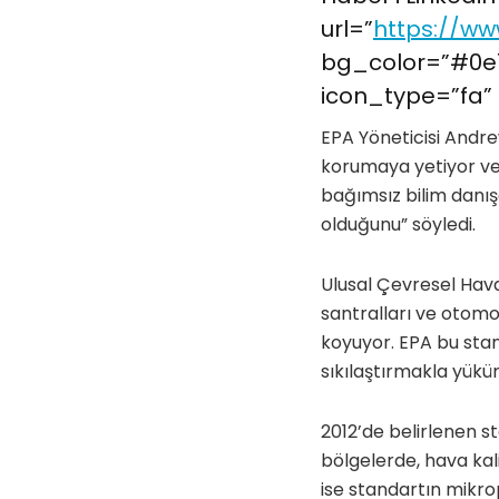
url=”
https://ww
bg_color=”#0e7
icon_type=”fa” 
EPA Yöneticisi Andr
korumaya yetiyor ve 
bağımsız bilim danışa
olduğunu” söyledi.
Ulusal Çevresel Hava
santralları ve otomo
koyuyor. EPA bu stan
sıkılaştırmakla yükü
2012’de belirlenen s
bölgelerde, hava kali
ise standartın mikr