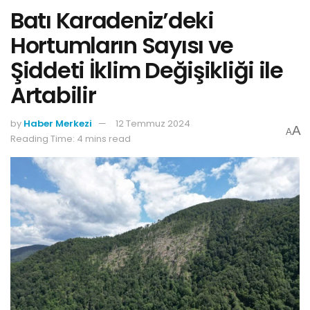
Batı Karadeniz’deki
Hortumların Sayısı ve
Şiddeti İklim Değişikliği ile
Artabilir
by
Haber Merkezi
12 Temmuz 2024
A
A
Reading Time: 4 mins read