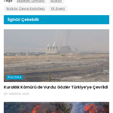
Tags:
Akbelen Ormanı
İkizköy
İkizköy Çevre Komitesi
YK Enerji
İlginizi
Çekebilir
POLITIKA
Kuraklık Kömürü de Vurdu: Gözler Türkiye’ye Çevrildi
7 AĞUSTOS 2026