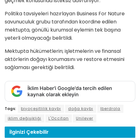
geçmek konusunda isteksiz davranıyor.
Politika tavsiyeleri hazırlayan Business For Nature
savunuculuk grubu tarafından koordine edilen
mektupta, gönüllü kurumsal eylemin tek başına
yeterli olmayacağı belirtildi.
Mektupta hükümetlerin; işletmelerin ve finansal
aktörlerin doğayı korumasını ve restore etmesini
sağlaması gerektiği belirtildi.
İklim Haber'i Google'da tercih edilen
kaynak olarak ekleyin
Tags:
biyoçeşitlilik kaybı
doğa kaybı
Iberdrola
iklim değişikliği
L'Occitan
Unilever
İlginizi
Çekebilir