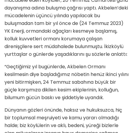
mücadele eden köylüler, 20 Temmuz Cumartesi günü
dayanışma adına buluşma çağrısı yaptı. Akbelen’deki
mücadelenin üçüncü yılında yapılacak bu
buluşmadan tam bir yıl önce de (24 Temmuz 2023)
YK Enerji, ormandaki ağaçları kesmeye başlamış,
kolluk kuvvetleri ormanı korumaya çalışan
direnişçilere sert müdahalede bulunmuştu. İkizköylü
yurttaşlar o günlerde yaşadıklarını şu sözlerle anlattı:
“Geçtiğimiz yıl bugünlerde, Akbelen Ormanı
kesilmesin diye başladığımız nöbetin henüz ikinci yılını
yeni bitirmişken, 24 Temmuz sabahına büyük bir
güçle karşımıza dikilen kesim ekiplerinin, kolluğun,
bilumum gücün baskı ve şiddetiyle uyandık.
Dünyanın gözleri önünde, haksız ve hukuksuzca, hiç
bir toplumsal meşruiyeti ve kamu yararı olmadığı
halde; biz köylülerin ve aklı, bedeni, yüreği bizlerle