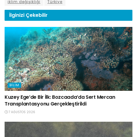
iklim değişikliği
Türkiye
İlginizi
Çekebilir
BILIM
Kuzey Ege’de Bir İlk: Bozcaada’da Sert Mercan
Transplantasyonu Gerçekleştirildi
7 AĞUSTOS 2026