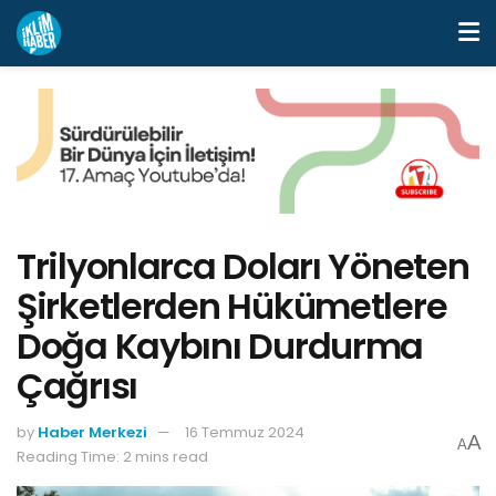
Trilyonlarca Doları Yöneten
Şirketlerden Hükümetlere
Doğa Kaybını Durdurma
Çağrısı
by
Haber Merkezi
16 Temmuz 2024
A
A
Reading Time: 2 mins read