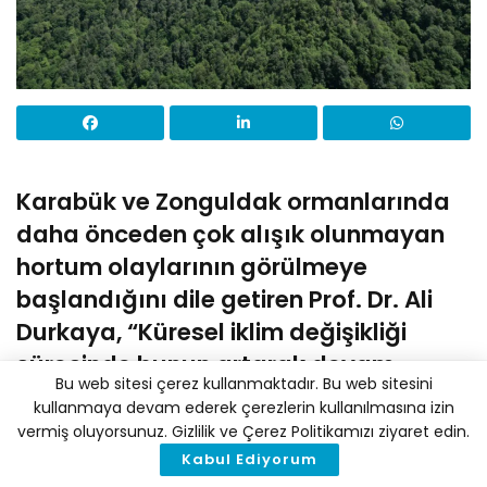
Karabük ve Zonguldak ormanlarında
daha önceden çok alışık olunmayan
hortum olaylarının görülmeye
başlandığını dile getiren Prof. Dr. Ali
Durkaya, “Küresel iklim değişikliği
sürecinde bunun artarak devam
Bu web sitesi çerez kullanmaktadır. Bu web sitesini
edeceği şu anda tahmin edilebilir” diye
kullanmaya devam ederek çerezlerin kullanılmasına izin
konuştu.
vermiş oluyorsunuz. Gizlilik ve Çerez Politikamızı ziyaret edin.
Kabul Ediyorum
Yüz ölçümlerine göre %65’inden fazlası ormanlarla