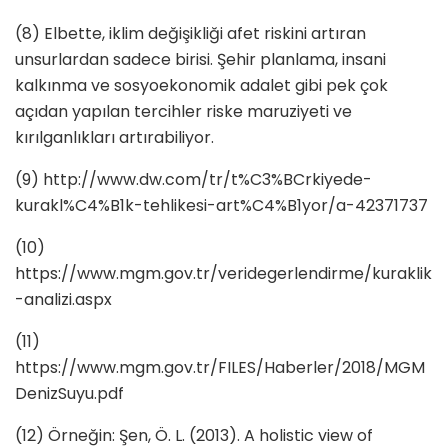
(8) Elbette, iklim değişikliği afet riskini artıran
unsurlardan sadece birisi. Şehir planlama, insani
kalkınma ve sosyoekonomik adalet gibi pek çok
açıdan yapılan tercihler riske maruziyeti ve
kırılganlıkları artırabiliyor.
(9) http://www.dw.com/tr/t%C3%BCrkiyede-
kurakl%C4%B1k-tehlikesi-art%C4%B1yor/a-42371737
(10)
https://www.mgm.gov.tr/veridegerlendirme/kuraklik
-analizi.aspx
(11)
https://www.mgm.gov.tr/FILES/Haberler/2018/MGM
DenizSuyu.pdf
(12) Örneğin: Şen, Ö. L. (2013). A holistic view of