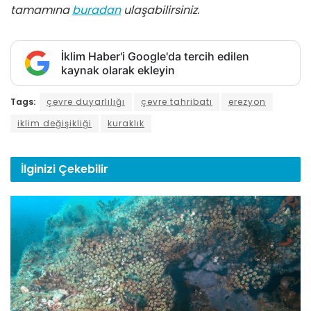
tamamına
buradan
ulaşabilirsiniz.
İklim Haber'i Google'da tercih edilen
kaynak olarak ekleyin
Tags:
çevre duyarlılığı
çevre tahribatı
erezyon
iklim değişikliği
kuraklık
İlginizi
Çekebilir