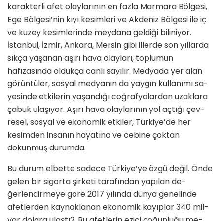
karakterli afet olaylarının en fazla Marmara Bölge­si,
Ege Bölgesi’nin kıyı kesimleri ve Akdeniz Bölgesi ile iç
ve kuzey kesimlerinde meydana geldiği bilini­yor.
İstanbul, İzmir, Ankara, Mersin gibi illerde son yıllarda
sıkça yaşanan aşırı hava olayları, toplumun
hafızasında oldukça canlı sayılır. Medyada yer alan
görüntüler, sosyal medyanın da yaygın kullanımı sa­
yesinde etkilerin yaşandığı coğrafyalardan uzaklara
çabuk ulaşıyor. Aşırı hava olaylarının yol açtığı çev­
resel, sosyal ve ekonomik etkiler, Türkiye’de her
kesimden insanın hayatına ve cebine çoktan
dokunmuş durumda.
Bu durum elbette sadece Türkiye’ye özgü değil. Önde
gelen bir sigorta şirketi tarafından yapılan de­
ğerlendirmeye göre 2017 yılında dünya genelinde
afetlerden kaynaklanan ekonomik kayıplar 340 mil­
yar dolara ulaştı2. Bu afetlerin ezici çoğunluğu me­