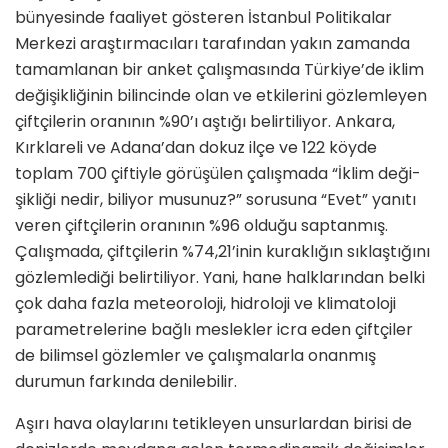
bünyesinde faaliyet gösteren İstanbul Politika­lar
Merkezi araştırmacıları tarafından yakın zamanda
tamamlanan bir anket çalışmasında Türkiye’de iklim
değişikliğinin bilincinde olan ve etkilerini gözlemle­yen
çiftçilerin oranının %90’ı aştığı belirtiliyor. Anka­ra,
Kırklareli ve Adana’dan dokuz ilçe ve 122 köyde
toplam 700 çiftiyle görüşülen çalışmada “İklim deği­
şikliği nedir, biliyor musunuz?” sorusuna “Evet” ya­nıtı
veren çiftçilerin oranının %96 olduğu saptanmış.
Çalışmada, çiftçilerin %74,21’inin kuraklığın sıklaştı­ğını
gözlemlediği belirtiliyor. Yani, hane halklarından belki
çok daha fazla meteoroloji, hidroloji ve klima­toloji
parametrelerine bağlı meslekler icra eden çift­çiler
de bilimsel gözlemler ve çalışmalarla onanmış
durumun farkında denilebilir.
Aşırı hava olaylarını tetikleyen unsurlardan birisi de