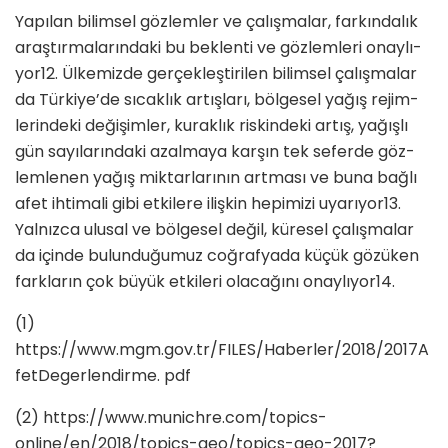
Yapılan bilimsel gözlemler ve çalışmalar, farkındalık
araştırmalarındaki bu beklenti ve gözlemleri onaylı­
yor12. Ülkemizde gerçekleştirilen bilimsel çalışmalar
da Türkiye’de sıcaklık artışları, bölgesel yağış rejim­
lerindeki değişimler, kuraklık riskindeki artış, yağışlı
gün sayılarındaki azalmaya karşın tek seferde göz­
lemlenen yağış miktarlarının artması ve buna bağlı
afet ihtimali gibi etkilere ilişkin hepimizi uyarıyor13.
Yalnızca ulusal ve bölgesel değil, küresel çalışmalar
da içinde bulunduğumuz coğrafyada küçük gözüken
farkların çok büyük etkileri olacağını onaylıyor14.
(1)
https://www.mgm.gov.tr/FILES/Haberler/2018/2017A
fetDegerlendirme. pdf
(2) https://www.munichre.com/topics-
online/en/2018/topics-geo/topics-geo-2017?