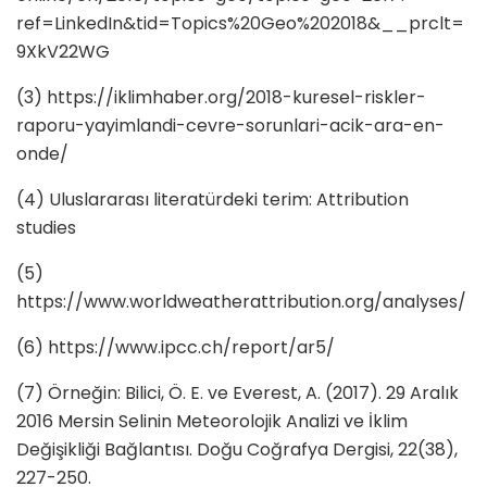
ref=LinkedIn&tid=Topics%20Geo%202018&__prclt=
9XkV22WG
(3) https://iklimhaber.org/2018-kuresel-riskler-
raporu-yayimlandi-cevre-sorunlari-acik-ara-en-
onde/
(4) Uluslararası literatürdeki terim: Attribution
studies
(5)
https://www.worldweatherattribution.org/analyses/
(6) https://www.ipcc.ch/report/ar5/
(7) Örneğin: Bilici, Ö. E. ve Everest, A. (2017). 29 Aralık
2016 Mersin Selinin Meteorolojik Analizi ve İklim
Değişikliği Bağlantısı. Doğu Coğrafya Dergisi, 22(38),
227-250.