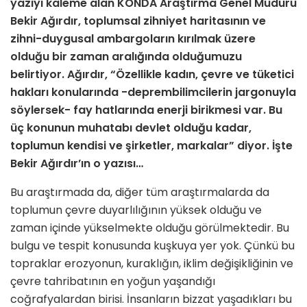
yazıyı kaleme alan KONDA Araştırma Genel Müdürü
Bekir Ağırdır, toplumsal
zihniyet haritasının ve
zihni-duygu­sal ambargoların kırılmak üzere
olduğu bir zaman aralığında olduğumuzu
belirtiyor. Ağırdır, “Özellikle kadın, çevre ve tüketici
hakları ko­nularında -deprembilimcilerin jargonuyla
söylersek- fay hatlarında enerji birikmesi var. Bu
üç konunun muha­tabı devlet olduğu kadar,
toplumun kendisi ve şirketler, markalar” diyor. İşte
Bekir Ağırdır’ın o yazısı…
Bu araştırmada da, diğer tüm araştırmalarda da
top­lumun çevre duyarlılığının yüksek olduğu ve
zaman içinde yükselmekte olduğu görülmektedir. Bu
bulgu ve tespit konusunda kuşkuya yer yok. Çünkü bu
toprak­lar erozyonun, kuraklığın, iklim değişikliğinin ve
çevre tahribatının en yoğun yaşandığı
coğrafyalardan birisi. İnsanların bizzat yaşadıkları bu