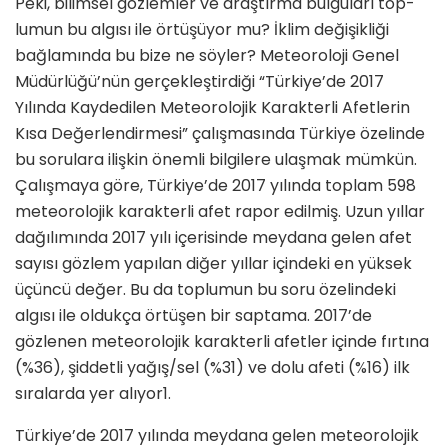
Peki, bilimsel gözlemler ve araştırma bulguları top­
lumun bu algısı ile örtüşüyor mu? İklim değişikliği
bağlamında bu bize ne söyler? Meteoroloji Genel
Müdürlüğü’nün gerçekleştirdiği “Türkiye’de 2017
Yılında Kaydedilen Meteorolojik Karakterli Afetlerin
Kısa Değerlendirmesi” çalışmasında Türkiye özelin­de
bu sorulara ilişkin önemli bilgilere ulaşmak müm­kün.
Çalışmaya göre, Türkiye’de 2017 yılında toplam 598
meteorolojik karakterli afet rapor edilmiş. Uzun yıllar
dağılımında 2017 yılı içerisinde meydana gelen afet
sayısı gözlem yapılan diğer yıllar içindeki en yük­sek
üçüncü değer. Bu da toplumun bu soru özelin­deki
algısı ile oldukça örtüşen bir saptama. 2017’de
gözlenen meteorolojik karakterli afetler içinde fırtına
(%36), şiddetli yağış/sel (%31) ve dolu afeti (%16) ilk
sıralarda yer alıyor1.
Türkiye’de 2017 yılında meydana gelen meteorolojik