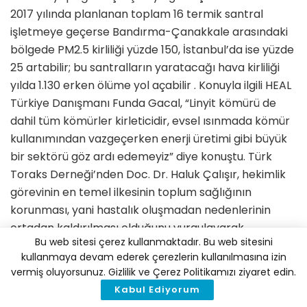
2017 yılında planlanan toplam 16 termik santral
işletmeye geçerse Bandırma-Çanakkale arasındaki
bölgede PM​2.5 kirliliği yüzde 150, İstanbul’da ise yüzde
25 artabilir; bu santralların yaratacağı hava kirliliği
yılda 1.130 erken ölüme yol açabilir . Konuyla ilgili HEAL
Türkiye Danışmanı Funda Gacal, “Linyit kömürü de
dahil tüm kömürler kirleticidir, evsel ısınmada kömür
kullanımından vazgeçerken enerji üretimi gibi büyük
bir sektörü göz ardı edemeyiz” diye konuştu. Türk
Toraks Derneği’nden Doc. Dr. Haluk Çalışır, hekimlik
görevinin en temel ilkesinin toplum sağlığının
korunması, yani hastalık oluşmadan nedenlerinin
ortadan kaldırılması olduğunu vurgulayarak
Bu web sitesi çerez kullanmaktadır. Bu web sitesini
“Bölgedeki toplum sağlığının korunması ve hastalık
kullanmaya devam ederek çerezlerin kullanılmasına izin
yükünün azaltılması; ancak
vermiş oluyorsunuz. Gizlilik ve Çerez Politikamızı ziyaret edin.
ısınma amaçlı kömür kullanımının kontrol altına
Kabul Ediyorum
alınması, mevcut santrallerin çevre yatırımlarının