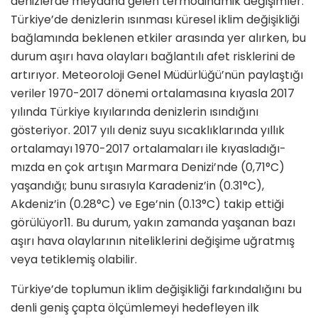
denizlerde meydana gelen termodinamik değişimler.
Türkiye’de denizlerin ısınması küresel iklim değişik­liği
bağlamında beklenen etkiler arasında yer alırken, bu
durum aşırı hava olayları bağlantılı afet risklerini de
artırıyor. Meteoroloji Genel Müdürlüğü’nün pay­laştığı
veriler 1970-2017 dönemi ortalamasına kıyasla 2017
yılında Türkiye kıyılarında denizlerin ısındığını
gösteriyor. 2017 yılı deniz suyu sıcaklıklarında yıllık
ortalamayı 1970-2017 ortalamaları ile kıyasladığı­
mızda en çok artışın Marmara Denizi’nde (0,71°C)
yaşandığı; bunu sırasıyla Karadeniz’in (0.31°C),
Akdeniz’in (0.28°C) ve Ege’nin (0.13°C) takip ettiği
görülüyor11. Bu durum, yakın zamanda yaşanan bazı
aşırı hava olaylarının niteliklerini değişime uğratmış
veya tetiklemiş olabilir.
Türkiye’de toplumun iklim değişikliği farkındalığı­nı bu
denli geniş çapta ölçümlemeyi hedefleyen ilk