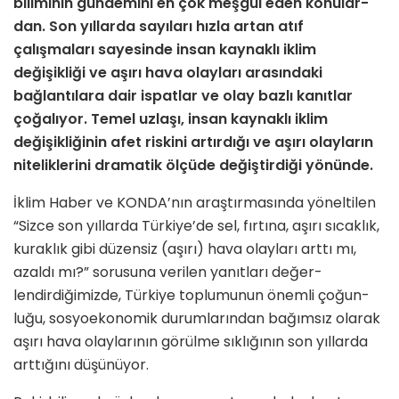
biliminin gündemini en çok meşgul eden konular­
dan. Son yıllarda sayıları hızla artan atıf
çalışmaları sayesinde insan kaynaklı iklim
değişikliği ve aşırı hava olayları arasındaki
bağlantılara dair ispatlar ve olay bazlı kanıtlar
çoğalıyor. Temel uzlaşı, insan kaynaklı iklim
değişikliğinin afet riskini artırdığı ve aşırı olay­ların
niteliklerini dramatik ölçüde değiştirdiği yönün­de.
İklim Haber ve KONDA’nın araştırmasında yönel­tilen
“Sizce son yıllarda Türkiye’de sel, fırtına, aşırı sıcaklık,
kuraklık gibi düzensiz (aşırı) hava olayları arttı mı,
azaldı mı?” sorusuna verilen yanıtları değer­
lendirdiğimizde, Türkiye toplumunun önemli çoğun­
luğu, sosyoekonomik durumlarından bağımsız olarak
aşırı hava olaylarının görülme sıklığının son yıllarda
arttığını düşünüyor.