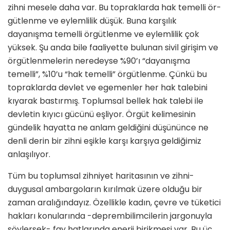
zihni mesele daha var. Bu topraklarda hak temelli ör­
gütlenme ve eylemlilik düşük. Buna karşılık
dayanışma temelli örgütlenme ve eylemlilik çok
yüksek. Şu anda bile faaliyette bulunan sivil girişim ve
örgütlenmele­rin neredeyse %90’ı “dayanışma
temelli”, %10’u “hak temelli” örgütlenme. Çünkü bu
topraklarda devlet ve egemenler her hak talebini
kıyarak bastırmış. Toplum­sal bellek hak talebi ile
devletin kıyıcı gücünü eşliyor. Örgüt kelimesinin
gündelik hayatta ne anlam geldiğini düşününce ne
denli derin bir zihni eşikle karşı karşıya geldiğimiz
anlaşılıyor.
Tüm bu toplumsal zihniyet haritasının ve zihni-
duygu­sal ambargoların kırılmak üzere olduğu bir
zaman ara­lığındayız. Özellikle kadın, çevre ve tüketici
hakları ko­nularında -deprembilimcilerin jargonuyla
söylersek- fay hatlarında enerji birikmesi var. Bu üç