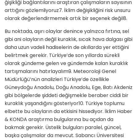
ğişikliği bağlantılarını araştıran çalışmaların sayısının
arttığını gözlemliyoruz7. İklim değişikliğini risk unsu­ru
olarak değerlendirmemek artık bir seçenek değil8.
Bu noktada, aşırı olaylar denince yalnızca fırtına, sel
gibi ani olayların değil kuraklık, sıcak hava dal­gası gibi
daha uzun vadeli hadiselerin de akıllarda yer ettiğini
belirtmek gerekir. Türkiye’de son yıllar­da sürekli
olarak gündeme gelen ve gündemde ka­lan kuraklık
tartışmalarını hatırlayalım9. Meteoroloji Genel
Müdürlüğü’nün analizleri Türkiye’de özellik­le
Güneydoğu Anadolu, Doğu Anadolu, Ege, Batı Akdeniz
gibi bölgelerde şiddeti değişmekle beraber ciddi bir
kuraklık yaşandığını gösteriyor10. Türkiye toplumu
elbette bu olayların da etkisini hissediyor. İklim Haber
& KONDA araştırma bulgularına bu açıdan da
bakmak gerekir. Üstelik bulguları paralel, güncel,
başka çalışmalar da mevcut. Sabancı Üniver­sitesi