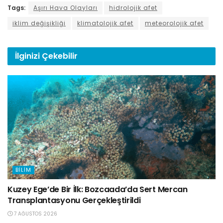
Tags:
Aşırı Hava Olayları
hidrolojik afet
iklim değişikliği
klimatolojik afet
meteorolojik afet
İlginizi
Çekebilir
BILIM
Kuzey Ege’de Bir İlk: Bozcaada’da Sert Mercan
Transplantasyonu Gerçekleştirildi
7 AĞUSTOS 2026