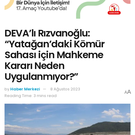
DEVA’lı Rızvanoğlu:
“Yatağan’daki Kömür
Sahası için Mahkeme
Kararı Neden
Uygulanmıyor?”
by
Haber Merkezi
8 Ağustos 2023
A
A
Reading Time: 3 mins read