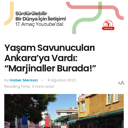
Yaşam Savunucuları
Ankara’ya Vardı:
“Marjinaller Burada!”
by
Haber Merkezi
8 Ağustos 2023
A
A
Reading Time: 3 mins read