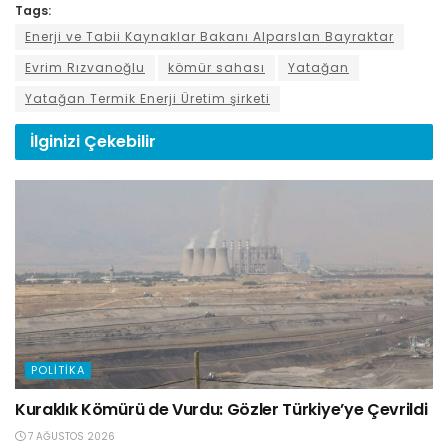
Tags:
Enerji ve Tabii Kaynaklar Bakanı Alparslan Bayraktar
Evrim Rızvanoğlu
kömür sahası
Yatağan
Yatağan Termik Enerji Üretim şirketi
İlginizi
Çekebilir
POLITIKA
Kuraklık Kömürü de Vurdu: Gözler Türkiye’ye Çevrildi
7 AĞUSTOS 2026