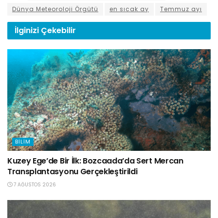
Dünya Meteoroloji Örgütü
en sıcak ay
Temmuz ayı
İlginizi
Çekebilir
BILIM
Kuzey Ege’de Bir İlk: Bozcaada’da Sert Mercan
Transplantasyonu Gerçekleştirildi
7 AĞUSTOS 2026