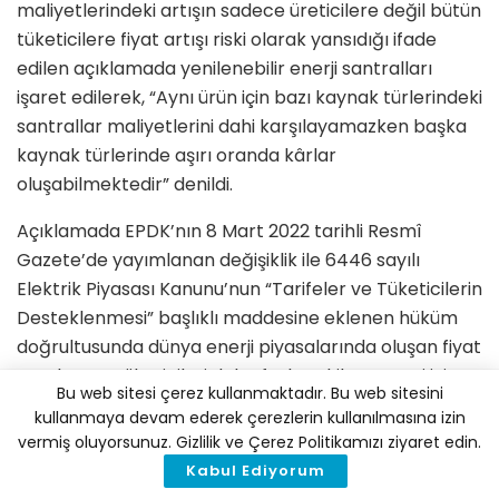
maliyetlerindeki artışın sadece üreticilere değil bütün
tüketicilere fiyat artışı riski olarak yansıdığı ifade
edilen açıklamada yenilenebilir enerji santralları
işaret edilerek, “Aynı ürün için bazı kaynak türlerindeki
santrallar maliyetlerini dahi karşılayamazken başka
kaynak türlerinde aşırı oranda kârlar
oluşabilmektedir” denildi.
Açıklamada EPDK’nın 8 Mart 2022 tarihli Resmî
Gazete’de yayımlanan değişiklik ile 6446 sayılı
Elektrik Piyasası Kanunu’nun “Tarifeler ve Tüketicilerin
Desteklenmesi” başlıklı maddesine eklenen hüküm
doğrultusunda dünya enerji piyasalarında oluşan fiyat
artışlarının tüketicileri daha fazla etkilememesi için
Bu web sitesi çerez kullanmaktadır. Bu web sitesini
önlem alacağı belirtildi.
kullanmaya devam ederek çerezlerin kullanılmasına izin
vermiş oluyorsunuz. Gizlilik ve Çerez Politikamızı ziyaret edin.
Açıklamanın devamında şöyle denildi:
Kabul Ediyorum
“Elektrik enerjisi fiyatlarının makul olmayan değerlere