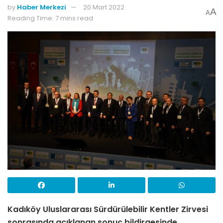
by
Haber Merkezi
20 Mart 2022
A
A
Reading Time: 7 mins read
Kadıköy Uluslararası Sürdürülebilir Kentler Zirvesi
sonrasında açıklanan sonuç bildirgesinde,