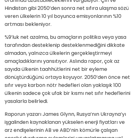
oranında azaltabileceklerini vurguluyor. Çin ve
Hindistan gibi 2050’den sonra net sıfıra ulaşma sözü
veren ülkelerin 10 yıl boyunca emisyonlarının %10
artması bekleniyor.
%9’luk net azalma, bu amaçların politika veya yasa
tarafından desteklenip desteklenmediğini dikkate
almadan, yalnızca ülkelerin gerçekleştirmeyi
amaçladıklarını yansıtıyor. Aslında rapor, çok az
sayıda ülkenin taahhütlerini net bir eyleme
dönüştürdüğünü ortaya koyuyor. 2050’den önce net
sıfır veya karbon nötr hedefleri olan yaklaşık 100
ülkenin sadece çok ufak bir kısmı net sıfır hedeflerini
yasalarla belirledi.
Raporun yazarı James Glynn, Rusya’nın Ukrayna’yı
işgalinden kaynaklanan yükselen enerji fiyatları ve
arz endişelerinin AB ve ABD’nin kömürle çalışan