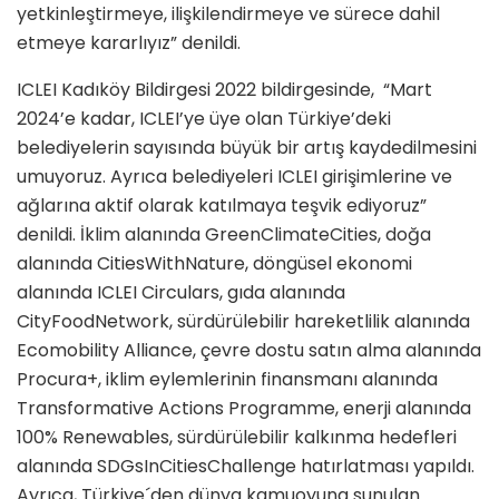
yetkinleştirmeye, ilişkilendirmeye ve sürece dahil
etmeye kararlıyız” denildi.
ICLEI Kadıköy Bildirgesi 2022 bildirgesinde, “Mart
2024’e kadar, ICLEI’ye üye olan Türkiye’deki
belediyelerin sayısında büyük bir artış kaydedilmesini
umuyoruz. Ayrıca belediyeleri ICLEI girişimlerine ve
ağlarına aktif olarak katılmaya teşvik ediyoruz”
denildi. İklim alanında GreenClimateCities, doğa
alanında CitiesWithNature, döngüsel ekonomi
alanında ICLEI Circulars, gıda alanında
CityFoodNetwork, sürdürülebilir hareketlilik alanında
Ecomobility Alliance, çevre dostu satın alma alanında
Procura+, iklim eylemlerinin finansmanı alanında
Transformative Actions Programme, enerji alanında
100% Renewables, sürdürülebilir kalkınma hedefleri
alanında SDGsInCitiesChallenge hatırlatması yapıldı.
Ayrıca, Türkiye´den dünya kamuoyuna sunulan