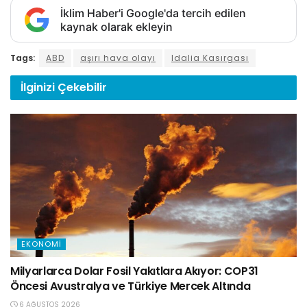
İklim Haber'i Google'da tercih edilen
kaynak olarak ekleyin
Tags:
ABD
aşırı hava olayı
Idalia Kasırgası
İlginizi
Çekebilir
EKONOMI
Milyarlarca Dolar Fosil Yakıtlara Akıyor: COP31
Öncesi Avustralya ve Türkiye Mercek Altında
6 AĞUSTOS 2026