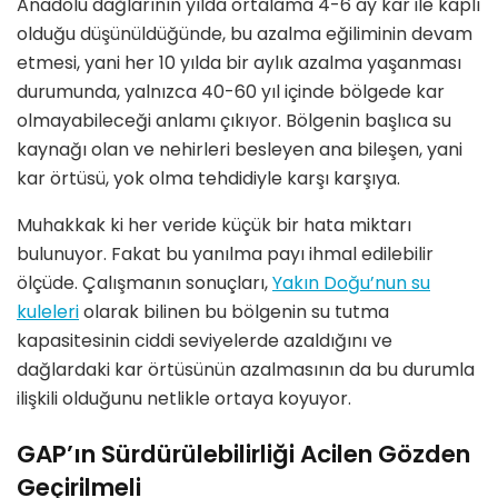
Anadolu dağlarının yılda ortalama 4-6 ay kar ile kaplı
olduğu düşünüldüğünde, bu azalma eğiliminin devam
etmesi, yani her 10 yılda bir aylık azalma yaşanması
durumunda,
yalnızca 40-60 yıl içinde b
ö
lgede kar
olmayabileceği
anlamı çıkıyor. B
ö
lgenin başlıca su
kaynağı olan ve nehirleri besleyen ana bileşen, yani
kar
ö
rtüsü,
yok olma tehdidiyle karşı karşıya
.
Muhakkak ki her veride küçük bir hata miktarı
bulunuyor. Fakat bu
yanılma payı ihmal edilebilir
ö
lçüde
. Çalışmanın sonuçları,
Yakı
n Do
ğu
’
nun su
kuleleri
olarak bilinen bu b
ö
lgenin su tutma
kapasitesinin ciddi seviyelerde azaldığını ve
dağlardaki kar
ö
rtüsünün azalmasının da bu durumla
ilişkili olduğunu netlikle ortaya koyuyor.
GAP’ın Sürdürülebilirliği Acilen Gözden
Geçirilmeli