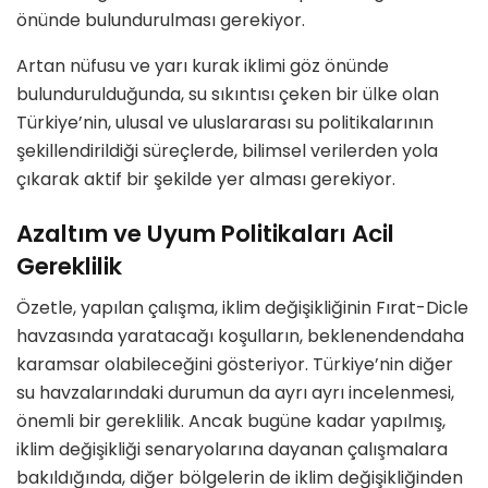
ö
nünde bulundurulması gerekiyor.
Artan nüfusu ve yarı kurak iklimi g
ö
z
ö
nünde
bulundurulduğ
unda, su s
ıkıntısı çeken bir ülke olan
Türkiye
’
nin, ulusal ve uluslararası su politikalarının
şekillendirildiği süreçlerde, bilimsel verilerden yola
çıkarak
aktif bir şekilde yer alması
gerekiyor.
Azaltım ve Uyum Politikaları Acil
Gereklilik
Özetle, yapılan çalışma, iklim değişikliğinin Fırat-Dicle
havzasında yaratacağı koşulların,
beklenenden
daha
karamsar
olabileceğini g
ö
steriyor. Türkiye
’
nin diğer
su havzalarındaki durumun da ayrı ayrı incelenmesi,
ö
nemli bir gereklilik. Ancak bugüne kadar yapılmış,
iklim değişikliği senaryolarına dayanan çalışmalara
bakıldığında, diğ
er b
ö
lgelerin de iklim değişikliğinden