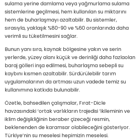
sulama yerine damlama veya yağmurlama sulama
sistemlerine geçilmesi, hem kullanılan su miktarını
hem de buharlaşmayı azaltabilir. Bu sistemler,
sırasıyla, yaklaşık
%80-90
ve
%60 oranlarında daha
verimli su tüketilmesini
sağlar.
Bunun yanı sıra, kaynak b
ö
lgesine yakın ve serin
yerlerde,
yüzey alanı küçük
ve
derinliği daha fazla
olan
baraj g
ö
lleri inşa edilmesi, buharlaşma sebepli su
kaybını kısmen azaltabilir.
Sürdürülebilir tarım
uygulamalarının
da artması uzun vadede temiz su
kullanımına katkıda bulunabilir.
Özetle, bahsedilen çalışmalar, Fırat-Dicle
havzasındaki
‘
ortak varlıkların trajedisi
’
ikileminin ve
iklim değişikliğinin beraber çizeceği resmin,
beklenenden de karamsar olabileceğini g
ö
steriyor.
Türkiye
’
nin su meselesi hepimizin meselesi.