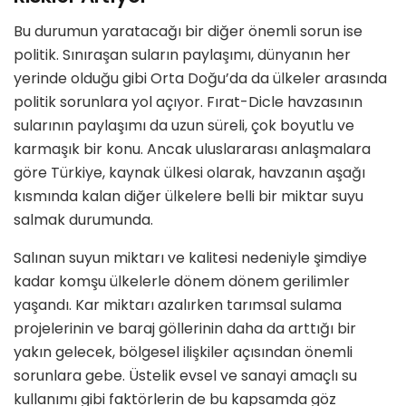
Bu durumun yaratacağı bir diğer
ö
nemli sorun ise
politik.
Sınıraşan suların paylaşımı
, dünyanın her
yerinde olduğu gibi Orta Doğu
’
da da
ülkeler arasında
politik sorunlara yol açıyor. Fırat-Dicle havzasının
sularının paylaşımı da uzun süreli, çok boyutlu ve
karmaşık bir konu. Ancak uluslararası anlaşmalara
g
ö
re T
ürkiye,
kaynak ülkesi
olarak, havzanın aşağı
kısmında kalan diğer ülkelere
belli bir miktar suyu
salmak durumunda
.
Salınan suyun miktarı ve kalitesi nedeniyle şimdiye
kadar komşu ülkelerle d
ö
nem d
ö
nem gerilimler
yaşandı. Kar miktarı azalırken tarımsal sulama
projelerinin ve baraj g
ö
llerinin daha da arttığı bir
yakın gelecek, b
ö
lgesel ilişkiler açısından
ö
nemli
sorunlara gebe
.
Ü
stelik evsel ve sanayi amaçlı su
kullanımı gibi fakt
ö
rlerin de bu kapsamda g
ö
z