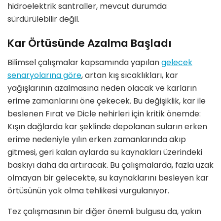
hidroelektrik santraller, mevcut durumda
sürdürülebilir değil
.
Kar Örtüsünde Azalma Başladı
Bilimsel çalışmalar kapsamında yapılan
gelecek
senaryolarına g
ö
re
,
artan kış sıcaklıkları
, kar
yağışlarının azalmasına neden olacak ve karların
erime zamanlarını öne çekecek. Bu değişiklik,
kar ile
beslenen Fırat ve Dicle nehirleri
iç
in kritik ö
nemde:
Kışı
n da
ğlarda kar şeklinde depolanan suların erken
erime nedeniyle yılın erken zamanlarında akıp
gitmesi, geri kalan aylarda su kaynakları üzerindeki
baskıyı daha da artıracak. Bu çalışmalarda, fazla uzak
olmayan bir gelecekte, su kaynaklarını besleyen
kar
ö
rtüsünün yok olma tehlikesi
vurgulanıyor.
Tez çalış
mas
ının bir diğer
ö
nemli bulgusu da, yakı
n