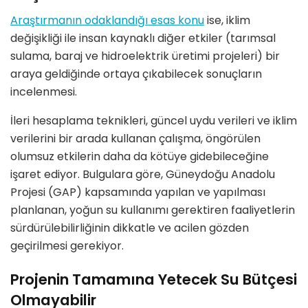
Araştırmanın odaklandığı esas konu
ise, iklim
değişikliği ile insan kaynaklı diğer etkiler (tarımsal
sulama, baraj ve hidroelektrik üretimi projeleri) bir
araya geldiğinde ortaya çıkabilecek sonuçların
incelenmesi.
İleri hesaplama teknikleri, güncel uydu verileri ve iklim
verilerini bir arada kullanan çalışma,
ö
ng
ö
rülen
olumsuz etkilerin daha da k
ö
tüye gidebileceğ
ine
işaret ediyor. Bulgulara g
ö
re, G
üneydoğu Anadolu
Projesi (GAP) kapsamında yapılan ve yapılması
planlanan, yoğun su kullanımı gerektiren faaliyetlerin
sürdürülebilirliğinin dikkatle ve acilen g
ö
zden
geçirilmesi gerekiyor.
Projenin Tamamına Yetecek Su Bütçesi
Olmayabilir