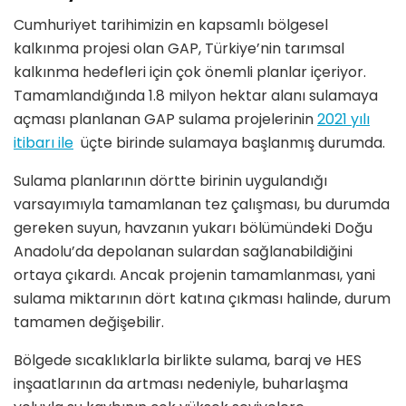
Cumhuriyet tarihimizin en kapsamlı b
ö
lgesel
kalkınma projesi olan GAP, Türkiye
’
nin tarımsal
kalkınma hedefleri için ç
ok
ö
nemli planlar içeriyor.
Tamamlandığında
1.8 milyon hektar alanı
sulamaya
aç
mas
ı planlanan GAP sulama projelerinin
2021 y
ılı
itibarı ile
üçte birinde
sulamaya başlanmış durumda.
Sulama planlarının
d
ö
rtte birinin uygulandığı
varsayımıyla
tamamlanan tez çalış
mas
ı, bu durumda
gereken suyun, havzanın yukarı b
ö
lümündeki Doğu
Anadolu
’
da depolanan sulardan sağlanabildiğini
ortaya çıkardı. Ancak projenin tamamlanması, yani
sulama miktarını
n d
ö
rt katına çıkması halinde, durum
tamamen değişebilir.
B
ö
lgede sıcaklıklarla birlikte sulama, baraj ve HES
inşaatlarının da artması nedeniyle,
buharlaşma