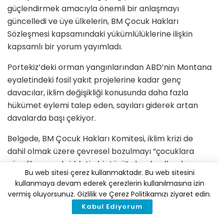
güçlendirmek amacıyla önemli bir anlaşmayı
güncelledi ve üye ülkelerin, BM Çocuk Hakları
Sözleşmesi kapsamındaki yükümlülüklerine ilişkin
kapsamlı bir yorum yayımladı.
Portekiz’deki orman yangınlarından ABD’nin Montana
eyaletindeki fosil yakıt projelerine kadar genç
davacılar, iklim değişikliği konusunda daha fazla
hükümet eylemi talep eden, sayıları giderek artan
davalarda başı çekiyor.
Belgede, BM Çocuk Hakları Komitesi, iklim krizi de
dahil olmak üzere çevresel bozulmayı “çocuklara
yönelik yapısal şiddetin bir türü” olarak adlandırıyor.
Bu web sitesi çerez kullanmaktadır. Bu web sitesini
kullanmaya devam ederek çerezlerin kullanılmasına izin
Bunun yanı sıra, devletlerin, “çocukların davayı
vermiş oluyorsunuz. Gizlilik ve Çerez Politikamızı ziyaret edin.
kendilerinin başlatmasının önündeki engellerin
Kabul Ediyorum
kaldırılması” da dahil olmak üzere, çocukların adalete