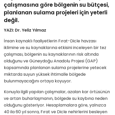
çalışmasına göre bölgenin su bütçesi,
planlanan sulama projeleri için yeterli
değil.
YAZI: Dr. Yeliz Yılmaz
İnsan kaynaklı faaliyetlerin Fırat-Dicle havzası
iklimine ve su kaynaklarına etkisini inceleyen bir tez
çalış
mas
ı, b
ö
lgenin su kaynaklarının risk altında
olduğunu ve Güneydoğu Anadolu Projesi (GAP)
kapsamında planlanan sulama projelerine yetecek
miktarda suyun yüksek ihtimalle b
ö
lgede
bulunmayacağını ortaya koyuyor.
Konuyla ilgili yapılan çalışmalar, azalan kar
ö
rtüsünün
ve artan buharlaşmanın, b
ö
lgede su kaybına neden
olduğunu g
ö
steriyor. Hesaplamalara g
ö
re, yalnızca
40 ila 60 yıl sonra, Fırat ve Dicle nehirlerini besleyen