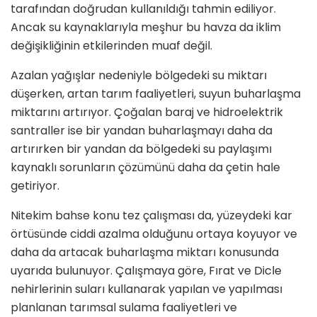
tarafından doğrudan kullanıldığı tahmin ediliyor.
Ancak su kaynaklarıyla meşhur bu havza da iklim
değişikliğinin etkilerinden muaf değ
il.
Azalan yağışlar
nedeniyle b
ö
lgedeki su miktarı
düşerken,
artan tarım
faaliyetleri, suyun buharlaşma
miktarını artırıyor. Çoğalan
baraj
ve
hidroelektrik
santraller
ise bir yandan buharlaşmayı daha da
artırırken bir yandan da b
ö
lgedeki su paylaşımı
kaynaklı sorunların çözümünü daha da çetin hale
getiriyor.
Nitekim bahse konu tez çalış
mas
ı da,
y
üzeydeki
kar
ö
rtüsünde ciddi azalma
olduğunu ortaya koyuyor ve
daha da artacak buharlaşma miktarı konusunda
uyarıda bulunuyor. Çalışmaya g
ö
re, Fırat ve Dicle
nehirlerinin suları kullanarak yapılan ve yapılması
planlanan tarımsal sulama faaliyetleri ve