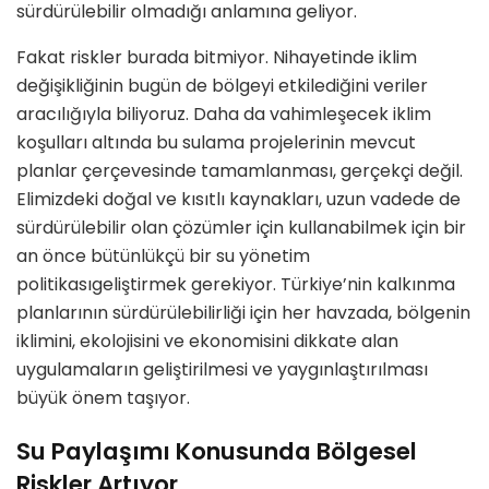
sürdürülebilir olmadığı
anlamına geliyor.
Fakat riskler burada bitmiyor. Nihayetinde iklim
değişikliğinin bugü
n de b
ö
lgeyi etkilediğini veriler
aracılığıyla biliyoruz.
Daha da vahimleşecek iklim
koşulları altında
bu sulama projelerinin mevcut
planlar çerçevesinde tamamlanması, gerçekç
i de
ğil.
Elimizdeki doğal ve kısıtlı kaynakları, uzun vadede de
sürdürülebilir olan çözümler için kullanabilmek için bir
an
ö
nce
bütünlükçü bir su y
ö
netim
politikası
geliştirmek gerekiyor. Türkiye
’
nin kalkınma
planlarının sürdürülebilirliğ
i i
çin
her havzada
, b
ö
lgenin
iklimini, ekolojisini ve ekonomisini dikkate alan
uygulamaların geliştirilmesi ve yaygınlaştırılması
büyük
ö
nem taşıyor.
Su Paylaşımı Konusunda Bölgesel
Riskler Artıyor