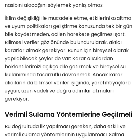
nasibini alacağını s
ö
ylemek yanlış olmaz.
İklim değişikliği ile mücadele etme,
etkilerini azaltma
ve
uyum politikaları
geliştirme konusunda tek bir gün
bile kaydetmeden, acilen harekete geçilmesi şart.
Bilimsel veriler g
ö
z
ö
nünde bulundurularak, akı
lc
ı
kararlar almak gerekiyor. Bunun için bireysel olarak
yapılabilecek şeyler de var: Karar alıcılardan
beklentilerimizi açıkça dile getirmek ve bireysel su
kullanımında tasarruflu davranmak. Ancak karar
alıcıların da bilimsel veriler ışığında,
yerel ihtiyaçlara
uygun
,
uzun vadeli
ve
doğru adımlar
atmaları
gerekiyor.
Verimli Sulama Yöntemlerine Geçilmeli
Bu doğrultuda ilk yapılması gereken,
daha etkili ve
verimli sulama
y
ö
ntemlerinin uygulanması. Salma