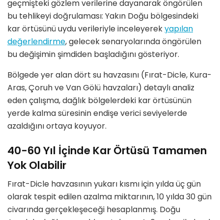
ge
çmişteki g
ö
zlem verilerine dayanarak
ö
ng
ö
rü
len
bu tehlikeyi doğrulaması
: Yakı
n Do
ğu b
ö
lgesindeki
kar
ö
rtüsünü uydu verileriyle inceleyerek
yapı
lan
de
ğerlendirme
, gelecek senaryolarında öngörülen
bu değişimin şimdiden başladığını g
ö
steriyor.
B
ö
lgede yer alan d
ö
rt su havzasını (Fı
rat-Dicle, Kura-
Aras,
Çoruh ve Van G
ö
lü havzaları) detaylı analiz
eden çalışma, dağlık b
ö
lgelerdeki kar
ö
rtüsünün
yerde kalma süresinin
endişe verici seviyelerde
azaldığını
ortaya koyuyor.
40-60 Yıl İçinde Kar Örtüsü Tamamen
Yok Olabilir
Fırat-Dicle havzasının yukarı kısmı için
yılda üç gün
olarak tespit edilen azalma miktarının,
10 yılda 30 gün
civarında
gerçekleş
ece
ği hesaplanmış. Doğu