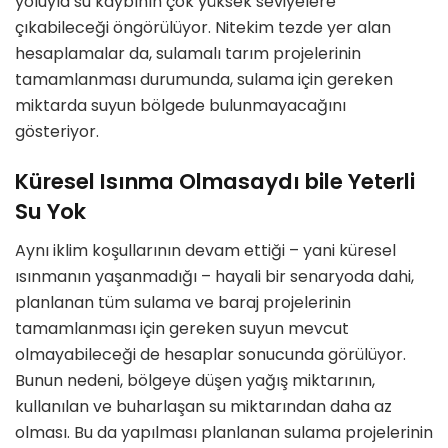
yoluyla su kaybının
çok yüksek seviyelere
çıkabileceği
ö
ng
ö
rülüyor. Nitekim tezde yer alan
hesaplamalar da, sulamalı tarım projelerinin
tamamlanması durumunda, sulama için
gereken
miktarda suyun b
ö
lgede bulunmayacağını
g
ö
steriyor.
Küresel Isınma Olmasaydı bile Yeterli
Su Yok
Aynı iklim koşullarının devam ettiği – yani küresel
ısınmanın yaşanmadığı – hayali bir senaryoda dahi,
planlanan tüm sulama ve baraj projelerinin
tamamlanması için gereken suyun mevcut
olmayabileceği de hesaplar sonucunda g
ö
rülüyor.
Bunun nedeni, b
ö
lgeye düşen yağış miktarının,
kullanılan ve buharlaşan su miktarından daha az
olması. Bu da yapılması
planlanan sulama projelerinin