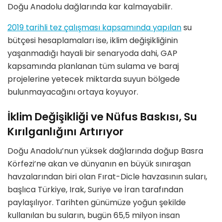
Doğu Anadolu dağlarında kar kalmayabilir.
2019 tarihli tez çalış
mas
ı kapsamında yapılan
su
bütçesi
hesaplamaları ise, iklim değişikliğinin
yaşanmadığı hayali bir senaryoda dahi, GAP
kapsamında planlanan tüm sulama ve baraj
projelerine yetecek miktarda
suyun bölgede
bulunmayacağını
ortaya koyuyor.
İklim Değişikliği ve Nüfus Baskısı, Su
Kırılganlığını Artırıyor
Doğu Anadolu
’
nun yüksek dağlarında doğup Basra
K
ö
rfezi
’
ne akan ve dünyanı
n en b
üyük sınıraşan
havzalarından biri olan Fırat-Dicle havzasının suları,
başlıca
Türkiye
,
Irak
,
Suriye
ve
İran
tarafından
paylaşılıyor. Tarihten günümüze yoğun şekilde
kullanılan bu suların, bugün
65,5 milyon insan