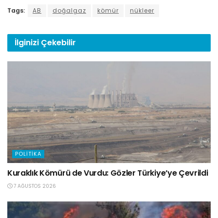
Tags:
AB
doğalgaz
kömür
nükleer
İlginizi
Çekebilir
POLITIKA
Kuraklık Kömürü de Vurdu: Gözler Türkiye’ye Çevrildi
7 AĞUSTOS 2026