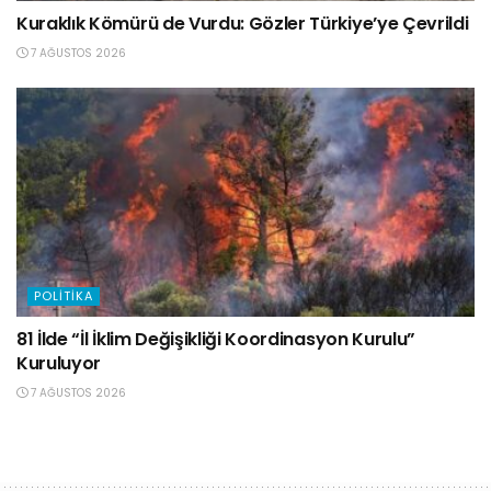
Kuraklık Kömürü de Vurdu: Gözler Türkiye’ye Çevrildi
7 AĞUSTOS 2026
POLITIKA
81 İlde “İl İklim Değişikliği Koordinasyon Kurulu”
Kuruluyor
7 AĞUSTOS 2026