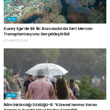
BILIM
Kuzey Ege’de Bir İlk: Bozcaada’da Sert Mercan
Transplantasyonu Gerçekleştirildi
7 AĞUSTOS 2026
BILIM
İklim İnkârcılığı Sözlüğü-6: “Küresel Isınma Varsa