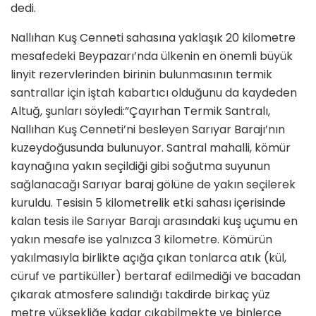
dedi.
Nallıhan Kuş Cenneti sahasına yaklaşık 20 kilometre
mesafedeki Beypazarı’nda ülkenin en önemli büyük
linyit rezervlerinden birinin bulunmasının termik
santrallar için iştah kabartıcı olduğunu da kaydeden
Altuğ, şunları söyledi:”Çayırhan Termik Santralı,
Nallıhan Kuş Cenneti’ni besleyen Sarıyar Barajı’nın
kuzeydoğusunda bulunuyor. Santral mahalli, kömür
kaynağına yakın seçildiği gibi soğutma suyunun
sağlanacağı Sarıyar baraj gölüne de yakın seçilerek
kuruldu. Tesisin 5 kilometrelik etki sahası içerisinde
kalan tesis ile Sarıyar Barajı arasındaki kuş uçumu en
yakın mesafe ise yalnızca 3 kilometre. Kömürün
yakılmasıyla birlikte açığa çıkan tonlarca atık (kül,
cüruf ve partiküller) bertaraf edilmediği ve bacadan
çıkarak atmosfere salındığı takdirde birkaç yüz
metre yüksekliğe kadar çıkabilmekte ve binlerce