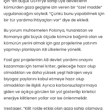
için “en düşük GSYH’ye sahip üye devletlerin
kömürden gaza geçişine izin veren bir “özel madde”
uygulanacağını söyledi. “Çünkü bunu yapabilmek için
bir tür yardıma ihtiyaçları var” diye de ekledi.
Bu yorum muhtemelen Polonya, Yunanistan ve
Romanya gibi büyük ölçüde kömüre bağımlı olan ve
kömürün yerini almak için gaz projelerine yatırım
yapmayı planlayan AB ülkelerine yönelik.
Fosil gaz projelerinin AB devlet yardımı onayını
kazanması için temel kriter, geleceğe hazır olup
olmadıkları ve daha yüksek yeşil hidrojen veya
biyogaz paylarını kabul etmeye hazır olup
olmadıkları ile ilişkili. Ayrıca karbonsuzlaştırmaya
giden ve açıkça görülen bir yol gösterilip kirletici
enerjiye kilitlenen yollar var ise önlenmelidir.
Vestager, “Kilit rolde etkisi olan gaza sahip olamayız.