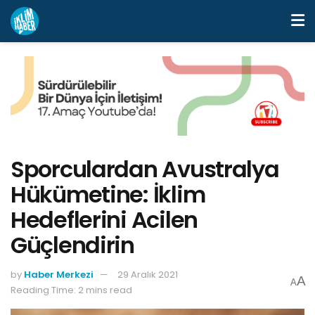
Sporculardan Avustralya
Hükümetine: İklim
Hedeflerini Acilen
Güçlendirin
by
Haber Merkezi
29 Aralık 2021
A
A
Reading Time: 2 mins read