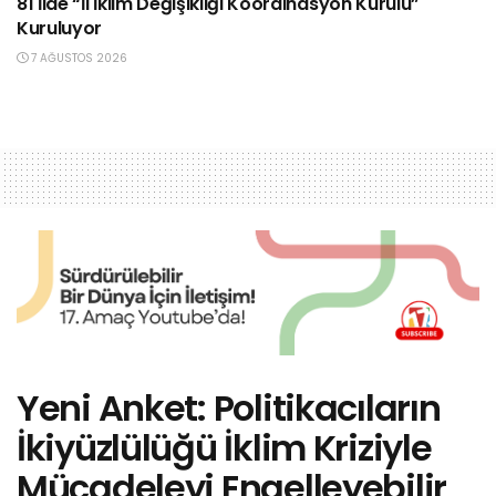
81 İlde “İl İklim Değişikliği Koordinasyon Kurulu”
Kuruluyor
7 AĞUSTOS 2026
Yeni Anket: Politikacıların
İkiyüzlülüğü İklim Kriziyle
Mücadeleyi Engelleyebilir