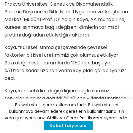
Trakya Üniversitesi Genetik ve Biyomühendislik
Bölümü Başkanı ve Bitki Islahı Uygulama ve Araştırma
Merkezi Müdürü Prof. Dr. Yalçın Kaya, AA muhabirine,
küresel ısınmaya bağlı değişen iklimlerin tarımsal
üretimi doğrudan etkilediğini aktardı.
Kaya, “Küresel ısınma çerçevesinde çevresel
faktörler bitkisel üretimimizi çok olumsuz etkiliyor.
Bazı olağanüstü durumlarda %50’den başlayıp
%70’lere kadar uzanan verim kayıpları görebiliyoruz”
dedi.
Kaya, küresel iklim değişikliğine bağlı olumsuz
sonuçların açıkça görüldüğünü, son yıllarda üretimde
Bu web sitesi çerez kullanmaktadır. Bu web sitesini
verim kayıpları yaşandığını dile getirdi.
kullanmaya devam ederek çerezlerin kullanılmasına izin
vermiş oluyorsunuz. Gizlilik ve Çerez Politikamızı ziyaret edin.
Sağlıklı yaşam için gıdanın üretimi ve gıdaya ulaşımın
Kabul Ediyorum
önemli olduğunu vurgulayan Kaya, şöyle devam etti: