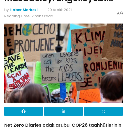
by
Haber Merkezi
29 Aralık 2021
A
A
Reading Time: 2 mins read
Net Zero Diaries odak grubu, COP26 taahhütlerinin