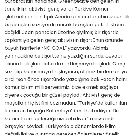
bürokratları haricinde, Greenpeace’den gelen iki
tane iklim aktivisti genç vardı. Türkiye Kömür
işletmeleri’nden tipik Anadolu insanı bir abimiz sürekli
bu gençleri süzüyordu ancak bakışları pek dostane
değildi. Jean pantolon üzerine giyilmiş bir tişörtle
toplantıya gelen genç aktivistin tişörtünün önünde
büyük harflerle “NO COAL” yazıyordu. Abimiz
yanındakine bu tişörtte ne yazdığını sordu, cevabı
alınca bakışları daha da sertleşmeye başladı. Genç
söz alıp konuşmaya başlayınca, abimiz birden araya
girdi “Sen önce tişörtünde yazdığına bak vatan haini,
kömür bizim milli servetimiz, bize ekmek sağlıyor”
diyerek çocuğu bir güzel payladı. Aktivist genç de
maşallah hiç istifini bozmadan, “Türkiye’de kullanılan
kömürün birçoğu Kolombiya’dan ithal ediliyor. Bu
kömür bizim geleceğimizi zehirliyor” minvalinde
birşeyler söyledi. Türkiye’de o dönemlerde iklim
değişikliği ve alınması gereken önlemlere yönelik