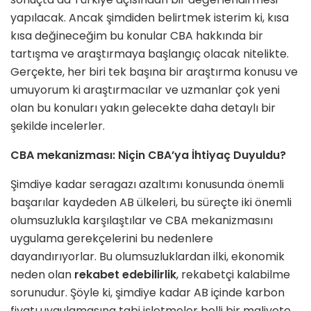
yapılacak. Ancak şimdiden belirtmek isterim ki, kısa
kısa değineceğim bu konular CBA hakkında bir
tartışma ve araştırmaya başlangıç olacak nitelikte.
Gerçekte, her biri tek başına bir araştırma konusu ve
umuyorum ki araştırmacılar ve uzmanlar çok yeni
olan bu konuları yakın gelecekte daha detaylı bir
şekilde incelerler.
CBA mekanizması: Niçin CBA’ya İhtiyaç Duyuldu?
Şimdiye kadar seragazı azaltımı konusunda önemli
başarılar kaydeden AB ülkeleri, bu süreçte iki önemli
olumsuzlukla karşılaştılar ve CBA mekanizmasını
uygulama gerekçelerini bu nedenlere
dayandırıyorlar. Bu olumsuzluklardan ilki, ekonomik
neden olan
rekabet edebilirlik
, rekabetçi kalabilme
sorunudur. Şöyle ki, şimdiye kadar AB içinde karbon
fiyatı uygulamasına tabi işletmeler belli bir maliyete