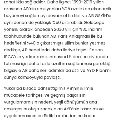
rahatlıkla sağladılar. Daha ilginci, 1990-2019 yılları
arasında AB’nin emisyonları %25 azalırken ekonomik
büyümeyi sağlamayı devam ettirdiler ve AB GSYİH’sı
aynı dönemde yaklaşık %50 artırabildi. Geleceğe
yönelik olarak, önceden 2030 yılı için %30 indirim
taahhüdünde bulunan AB, Paris Anlaşması ile bu
hedeflerini %40’a çıkartmıştı. Bilim bunlar yetmez
dedikçe, AB hedeflerini daha ileriye taşıdı. En son,
IPCC’nin yerkürenin ısınmasını 1.5 derece civarında
tutması için daha fazla azaltım sağlanması gerektiği
bilgisiyle AB daha ileri adımlar da attı ve AYD Planı’nı
dünya kamuoyuyla paylaştı.
Yukarıda kısaca bahsettiğimiz AB’nin iklimle
mücadele tarihçesi ve geçmiş başarısını
vurgulamamızın nedeni, yeşil dönüşümün ana
omurgasını oluşturacak olan AYD’nin tasarımı ve
uygulanmasının bu Birlik tarafından ne kadar