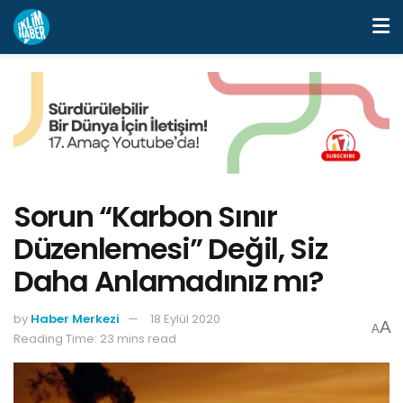
Sorun “Karbon Sınır
Düzenlemesi” Değil, Siz
Daha Anlamadınız mı?
by
Haber Merkezi
18 Eylül 2020
A
A
Reading Time: 23 mins read