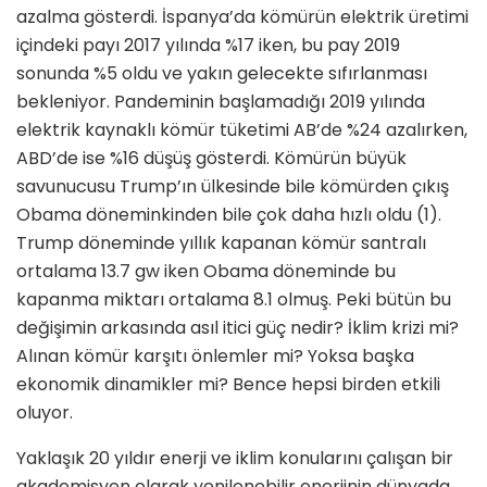
azalma gösterdi. İspanya’da kömürün elektrik üretimi
içindeki payı 2017 yılında %17 iken, bu pay 2019
sonunda %5 oldu ve yakın gelecekte sıfırlanması
bekleniyor. Pandeminin başlamadığı 2019 yılında
elektrik kaynaklı kömür tüketimi AB’de %24 azalırken,
ABD’de ise %16 düşüş gösterdi. Kömürün büyük
savunucusu Trump’ın ülkesinde bile kömürden çıkış
Obama döneminkinden bile çok daha hızlı oldu (1).
Trump döneminde yıllık kapanan kömür santralı
ortalama 13.7 gw iken Obama döneminde bu
kapanma miktarı ortalama 8.1 olmuş. Peki bütün bu
değişimin arkasında asıl itici güç nedir? İklim krizi mi?
Alınan kömür karşıtı önlemler mi? Yoksa başka
ekonomik dinamikler mi? Bence hepsi birden etkili
oluyor.
Yaklaşık 20 yıldır enerji ve iklim konularını çalışan bir
akademisyen olarak yenilenebilir enerjinin dünyada