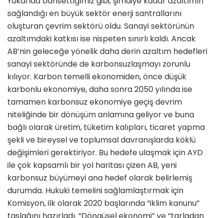
Yukarıda bahsettiğimiz gibi, şimdiye kadar azaltımın
sağlandığı en büyük sektör enerji santrallarını
oluşturan çevrim sektörü oldu. Sanayi sektörünün
azaltımdaki katkısı ise nispeten sınırlı kaldı. Ancak
AB’nin geleceğe yönelik daha derin azaltım hedefleri
sanayi sektöründe de karbonsuzlaşmayı zorunlu
kılıyor. Karbon temelli ekonomiden, önce düşük
karbonlu ekonomiye, daha sonra 2050 yılında ise
tamamen karbonsuz ekonomiye geçiş devrim
niteliğinde bir dönüşüm anlamına geliyor ve buna
bağlı olarak üretim, tüketim kalıpları, ticaret yapma
şekli ve bireysel ve toplumsal davranışlarda köklü
değişimleri gerektiriyor. Bu hedefe ulaşmak için AYD
ile çok kapsamlı bir yol haritası çizen AB, yeni
karbonsuz büyümeyi ana hedef olarak belirlemiş
durumda. Hukuki temelini sağlamlaştırmak için
Komisyon, ilk olarak 2020 başlarında “iklim kanunu”
taslağını hazırladı. “Döngüsel ekonomi” ve “tarladan