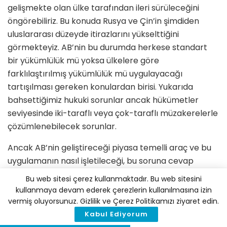
gelişmekte olan ülke tarafından ileri sürüleceğini
öngörebiliriz. Bu konuda Rusya ve Çin’in şimdiden
uluslararası düzeyde itirazlarını yükselttiğini
görmekteyiz. AB’nin bu durumda herkese standart
bir yükümlülük mü yoksa ülkelere göre
farklılaştırılmış yükümlülük mü uygulayacağı
tartışılması gereken konulardan birisi. Yukarıda
bahsettiğimiz hukuki sorunlar ancak hükümetler
seviyesinde iki-taraflı veya çok-taraflı müzakerelerle
çözümlenebilecek sorunlar.
Ancak AB’nin geliştireceği piyasa temelli araç ve bu
uygulamanın nasıl işletileceği, bu soruna cevap
verebilir. AB’nin bu konuda gümrük vergisi haricinde
Bu web sitesi çerez kullanmaktadır. Bu web sitesini
uygulayacağı ekonomik enstrüman olarak
kullanmaya devam ederek çerezlerin kullanılmasına izin
alternatifleri de detaylı olarak tartışılıyor. Bunların
vermiş oluyorsunuz. Gizlilik ve Çerez Politikamızı ziyaret edin.
içinde en öne çıkanlardan birisi KDV, ÖTV benzeri bir
Kabul Ediyorum
özel tüketim vergisi (consumption charge). Bu