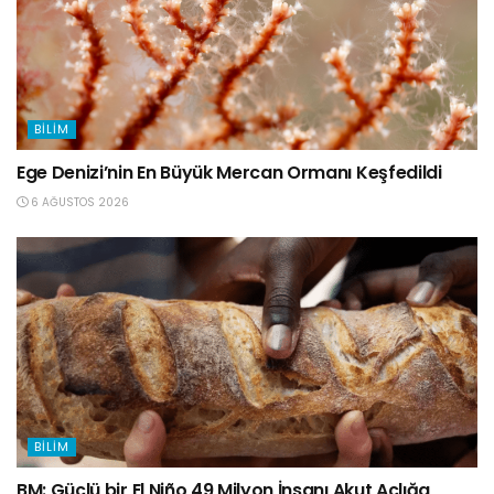
BILIM
Ege Denizi’nin En Büyük Mercan Ormanı Keşfedildi
6 AĞUSTOS 2026
BILIM
BM: Güçlü bir El Niño 49 Milyon İnsanı Akut Açlığa