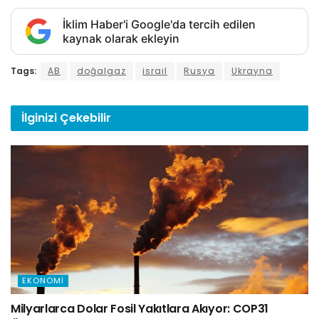
İklim Haber'i Google'da tercih edilen
kaynak olarak ekleyin
Tags:
AB
doğalgaz
israil
Rusya
Ukrayna
İlginizi
Çekebilir
EKONOMI
Milyarlarca Dolar Fosil Yakıtlara Akıyor: COP31