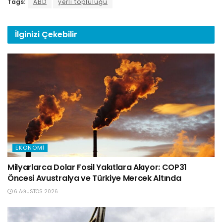
Tags:
ABD
yerli topluluğu
İlginizi
Çekebilir
EKONOMI
Milyarlarca Dolar Fosil Yakıtlara Akıyor: COP31
Öncesi Avustralya ve Türkiye Mercek Altında
6 AĞUSTOS 2026