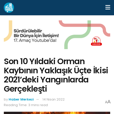
Son 10 Yıldaki Orman
Kaybının Yaklaşık Üçte İkisi
2021’deki Yangınlarda
Gerçekleşti
by
Haber Merkezi
14 Nisan 2022
A
A
Reading Time: 3 mins read