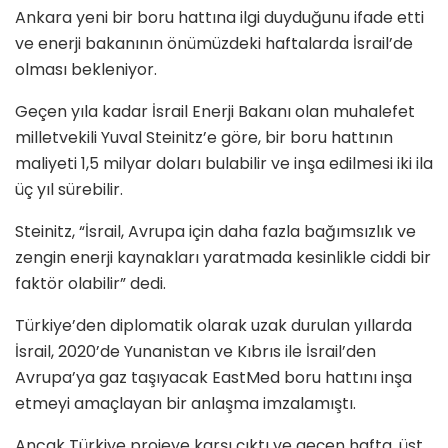
Ankara yeni bir boru hattına ilgi duyduğunu ifade etti
ve enerji bakanının önümüzdeki haftalarda İsrail’de
olması bekleniyor.
Geçen yıla kadar İsrail Enerji Bakanı olan muhalefet
milletvekili Yuval Steinitz’e göre, bir boru hattının
maliyeti 1,5 milyar doları bulabilir ve inşa edilmesi iki ila
üç yıl sürebilir.
Steinitz, “İsrail, Avrupa için daha fazla bağımsızlık ve
zengin enerji kaynakları yaratmada kesinlikle ciddi bir
faktör olabilir” dedi.
Türkiye’den diplomatik olarak uzak durulan yıllarda
İsrail, 2020’de Yunanistan ve Kıbrıs ile İsrail’den
Avrupa’ya gaz taşıyacak EastMed boru hattını inşa
etmeyi amaçlayan bir anlaşma imzalamıştı.
Ancak Türkiye projeye karşı çıktı ve geçen hafta, üst