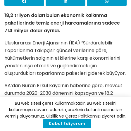
18,2 trilyon doları bulan ekonomik kalkınma
paketlerinde temiz enerji harcamalarına sadece
714 milyar dolar ayrıldı.
Uluslararası Enerji Ajansı’nın (IEA) “Sürdürülebilir
Toparlanma Takipçisi” güncel verilerine göre,
hükümetlerin salgının etkilerine karşı ekonomilerini
yeniden inşa etmek ve güçlendirmek için
oluşturdukları toparlanma paketleri giderek büyüyor.
AA’dan Nuran Erkul Kaya’nın haberine göre, mevcut
durumda 2020-2030 dönemini kapsayan ve 18,2
trilyon doları bulan ekonomik kalkınma paketlerinde
Bu web sitesi çerez kullanmaktadır. Bu web sitesini
temiz enerji harcamaları için 714 milyar dolar ayrıldı.
kullanmaya devam ederek çerezlerin kullanılmasına izin
Bu rakam Ekim 2021’de belirlenen 470 milyar dolara
vermiş oluyorsunuz. Gizlilik ve Çerez Politikamızı ziyaret edin.
göre %52 artış gösterse de toplamda %4 seviyesinde
Kabul Ediyorum