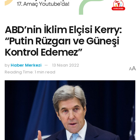
ABD’nin İklim Elçisi Kerry:
“Putin Rüzgarı ve Güneşi
Kontrol Edemez”
by
Haber Merkezi
13 Nisan 2022
A
A
Reading Time: 1 min read