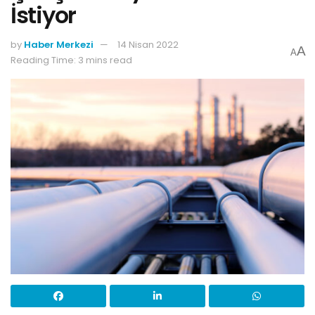
İstiyor
by
Haber Merkezi
14 Nisan 2022
A
A
Reading Time: 3 mins read