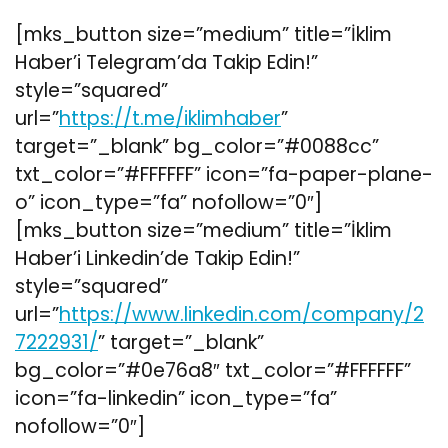
[mks_button size=”medium” title=”İklim
Haber’i Telegram’da Takip Edin!”
style=”squared”
url=”
https://t.me/iklimhaber
”
target=”_blank” bg_color=”#0088cc”
txt_color=”#FFFFFF” icon=”fa-paper-plane-
o” icon_type=”fa” nofollow=”0″]
[mks_button size=”medium” title=”İklim
Haber’i Linkedin’de Takip Edin!”
style=”squared”
url=”
https://www.linkedin.com/company/2
7222931/
” target=”_blank”
bg_color=”#0e76a8″ txt_color=”#FFFFFF”
icon=”fa-linkedin” icon_type=”fa”
nofollow=”0″]