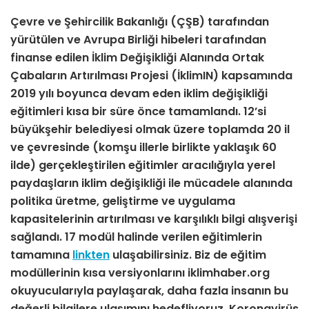
Çevre ve Şehircilik Bakanlığı (ÇŞB) tarafından
yürütülen ve Avrupa Birliği hibeleri tarafından
finanse edilen İklim Değişikliği Alanında Ortak
Çabaların Artırılması Projesi (İklimIN) kapsamında
2019 yılı boyunca devam eden iklim değişikliği
eğitimleri kısa bir süre önce tamamlandı. 12’si
büyükşehir belediyesi olmak üzere toplamda 20 il
ve çevresinde (komşu illerle birlikte yaklaşık 60
ilde) gerçekleştirilen eğitimler aracılığıyla yerel
paydaşların iklim değişikliği ile mücadele alanında
politika üretme, geliştirme ve uygulama
kapasitelerinin artırılması ve karşılıklı bilgi alışverişi
sağlandı. 17 modül halinde verilen eğitimlerin
tamamına
linkten
ulaşabilirsiniz. Biz de eğitim
modüllerinin kısa versiyonlarını iklimhaber.org
okuyucularıyla paylaşarak, daha fazla insanın bu
değerli bilgilere ulaşımını hedefliyoruz. Koronavirüs