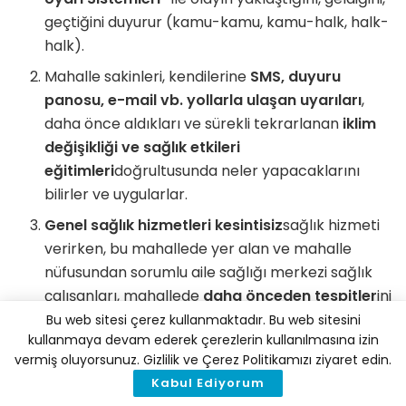
geçtiğini duyurur (kamu-kamu, kamu-halk, halk-
halk).
Mahalle sakinleri, kendilerine
SMS, duyuru
panosu, e-mail vb. yollarla ulaşan uyarıları
,
daha önce aldıkları ve sürekli tekrarlanan
iklim
değişikliği ve sağlık etkileri
eğitimleri
doğrultusunda neler yapacaklarını
bilirler ve uygularlar.
Genel sağlık hizmetleri kesintisiz
sağlık hizmeti
verirken, bu mahallede yer alan ve mahalle
nüfusundan sorumlu aile sağlığı merkezi sağlık
çalışanları, mahallede
daha önceden tespitler
ini
yaptıkları,
hassas, öncelikli, incinebilir gruplara
Bu web sitesi çerez kullanmaktadır. Bu web sitesini
kullanmaya devam ederek çerezlerin kullanılmasına izin
ulaşarak
durumu
kontrol altına alırlar
,
vermiş oluyorsunuz. Gizlilik ve Çerez Politikamızı ziyaret edin.
bildirim
yaparlar.
Kabul Ediyorum
Olay geçtikten sonra mahallenin
hızla eski