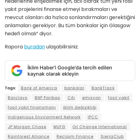
hedeflerine erişebilmek için, acil olarak tüm yeni fosil
yakıt projelerini finanse etmeyi bırakmaları ve
mevcut olanları da hızlıca sonlandırmaları gerektiğini
anlamaları gerekiyor. Bu tüm bankalar için Glasgow
hedefi olmalı” diyor.
Rapora
buradan
ulaşabilirsiniz.
İklim Haber'i Google'da tercih edilen
kaynak olarak ekleyin
Tags:
Bank of America
bankalar
BankTrack
Barclays
BNP Paribas
Citi
emisyon
fosil yakıt
fosil yakıt finansmanı
iklim değişikliği
Indigenious Environment Network
IPCC
JP Morgan Chase
MUFG
Oil Change International
Rainforest Alliance
Reclaim Finance
SierraClub