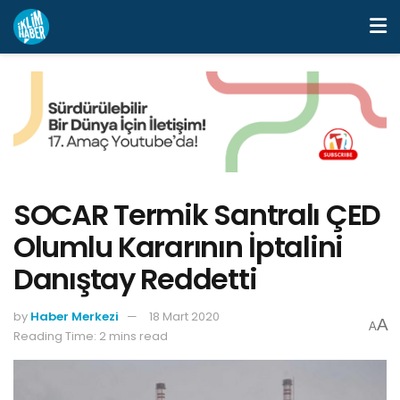
SOCAR Termik Santralı ÇED
Olumlu Kararının İptalini
Danıştay Reddetti
by
Haber Merkezi
18 Mart 2020
A
A
Reading Time: 2 mins read