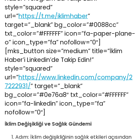
style=”squared”
url=”
https://t.me/iklimhaber
”
target=”_blank” bg_color=”#0088cc”
txt_color=”#FFFFFF” icon=”fa-paper-plane-
o” icon_type=”fa” nofollow=”0″]
[mks_button size=”medium” title=”İklim
Haber’i Linkedin’de Takip Edin!”
style=”squared”
url=”
https://www.linkedin.com/company/2
7222931/
” target=”_blank”
bg_color=”#0e76a8″ txt_color=”#FFFFFF”
icon=”fa-linkedin” icon_type=”fa”
nofollow=”0″]
İklim Değişikliği ve Sağlık Gündemi
Adım: İklim değişikliğinin sağlık etkileri açısından