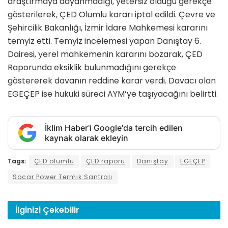
araştırmaya dayanmadığı, yetersiz olduğu gerekçe
gösterilerek, ÇED Olumlu kararı iptal edildi. Çevre ve
Şehircilik Bakanlığı, İzmir İdare Mahkemesi kararını
temyiz etti. Temyiz incelemesi yapan Danıştay 6.
Dairesi, yerel mahkemenin kararını bozarak, ÇED
Raporunda eksiklik bulunmadığını gerekçe
göstererek davanın reddine karar verdi. Davacı olan
EGEÇEP ise hukuki süreci AYM’ye taşıyacağını belirtti.
İklim Haber'i Google'da tercih edilen
kaynak olarak ekleyin
Tags:
ÇED olumlu
ÇED raporu
Danıştay
EGEÇEP
Socar Power Termik Santralı
İlginizi
Çekebilir