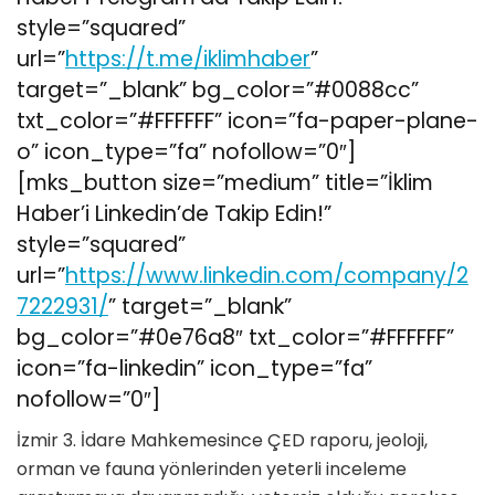
style=”squared”
url=”
https://t.me/iklimhaber
”
target=”_blank” bg_color=”#0088cc”
txt_color=”#FFFFFF” icon=”fa-paper-plane-
o” icon_type=”fa” nofollow=”0″]
[mks_button size=”medium” title=”İklim
Haber’i Linkedin’de Takip Edin!”
style=”squared”
url=”
https://www.linkedin.com/company/2
7222931/
” target=”_blank”
bg_color=”#0e76a8″ txt_color=”#FFFFFF”
icon=”fa-linkedin” icon_type=”fa”
nofollow=”0″]
İzmir 3. İdare Mahkemesince ÇED raporu, jeoloji,
orman ve fauna yönlerinden yeterli inceleme