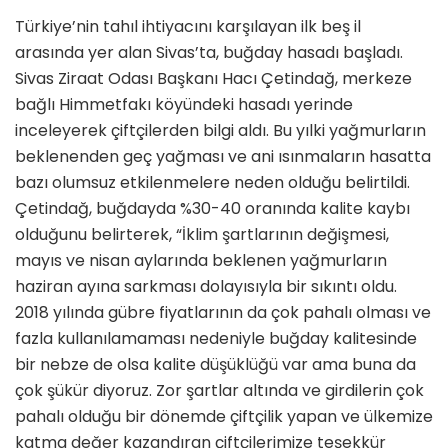
Türkiye’nin tahıl ihtiyacını karşılayan ilk beş il
arasında yer alan Sivas’ta, buğday hasadı başladı.
Sivas Ziraat Odası Başkanı Hacı Çetindağ, merkeze
bağlı Himmetfakı köyündeki hasadı yerinde
inceleyerek çiftçilerden bilgi aldı. Bu yılki yağmurların
beklenenden geç yağması ve ani ısınmaların hasatta
bazı olumsuz etkilenmelere neden olduğu belirtildi.
Çetindağ, buğdayda %30-40 oranında kalite kaybı
olduğunu belirterek, “İklim şartlarının değişmesi,
mayıs ve nisan aylarında beklenen yağmurların
haziran ayına sarkması dolayısıyla bir sıkıntı oldu.
2018 yılında gübre fiyatlarının da çok pahalı olması ve
fazla kullanılamaması nedeniyle buğday kalitesinde
bir nebze de olsa kalite düşüklüğü var ama buna da
çok şükür diyoruz. Zor şartlar altında ve girdilerin çok
pahalı olduğu bir dönemde çiftçilik yapan ve ülkemize
katma değer kazandıran çiftçilerimize teşekkür