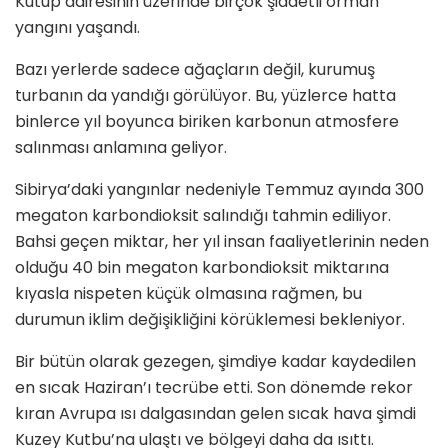
Kutup dairesinin üzerinde birçok şiddetli orman
yangını yaşandı.
Bazı yerlerde sadece ağaçların değil, kurumuş
turbanın da yandığı görülüyor. Bu, yüzlerce hatta
binlerce yıl boyunca biriken karbonun atmosfere
salınması anlamına geliyor.
Sibirya’daki yangınlar nedeniyle Temmuz ayında 300
megaton karbondioksit salındığı tahmin ediliyor.
Bahsi geçen miktar, her yıl insan faaliyetlerinin neden
olduğu 40 bin megaton karbondioksit miktarına
kıyasla nispeten küçük olmasına rağmen, bu
durumun iklim değişikliğini körüklemesi bekleniyor.
Bir bütün olarak gezegen, şimdiye kadar kaydedilen
en sıcak Haziran’ı tecrübe etti. Son dönemde rekor
kıran Avrupa ısı dalgasından gelen sıcak hava şimdi
Kuzey Kutbu’na ulaştı ve bölgeyi daha da ısıttı.