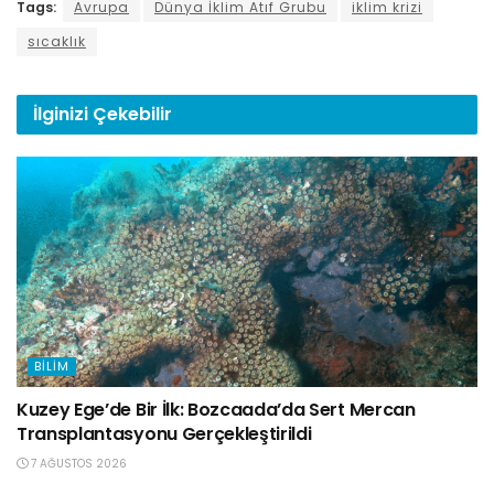
Tags:
Avrupa
Dünya İklim Atıf Grubu
iklim krizi
sıcaklık
İlginizi
Çekebilir
BILIM
Kuzey Ege’de Bir İlk: Bozcaada’da Sert Mercan
Transplantasyonu Gerçekleştirildi
7 AĞUSTOS 2026