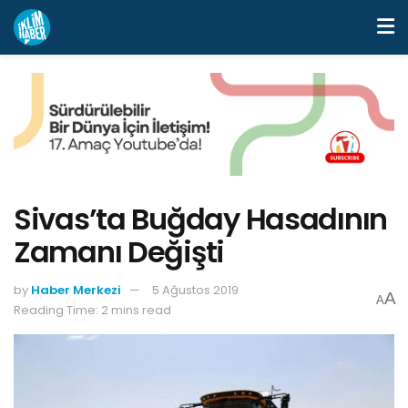
Sivas’ta Buğday Hasadının
Zamanı Değişti
by
Haber Merkezi
5 Ağustos 2019
A
A
Reading Time: 2 mins read