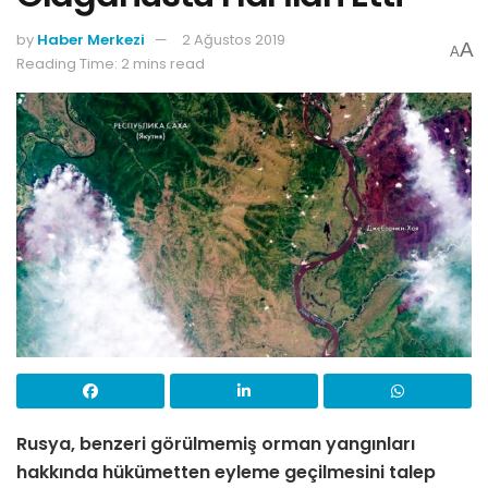
by
Haber Merkezi
2 Ağustos 2019
A
A
Reading Time: 2 mins read
Rusya, benzeri görülmemiş orman yangınları
hakkında hükümetten eyleme geçilmesini talep