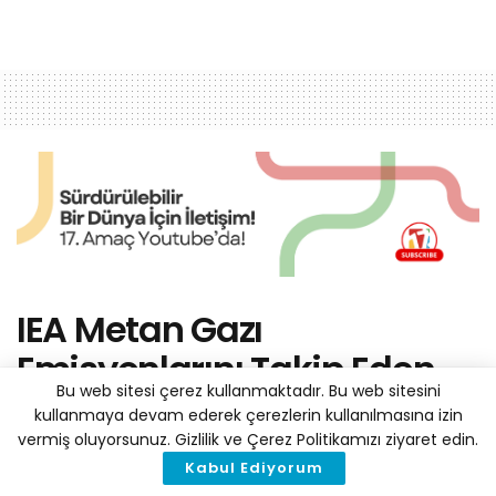
IEA Metan Gazı
Emisyonlarını Takip Eden
Bu web sitesi çerez kullanmaktadır. Bu web sitesini
Çevrimiçi Aracı Tanıttı
kullanmaya devam ederek çerezlerin kullanılmasına izin
vermiş oluyorsunuz. Gizlilik ve Çerez Politikamızı ziyaret edin.
by
Haber Merkezi
1 Ağustos 2019
A
Kabul Ediyorum
A
Reading Time: 2 mins read