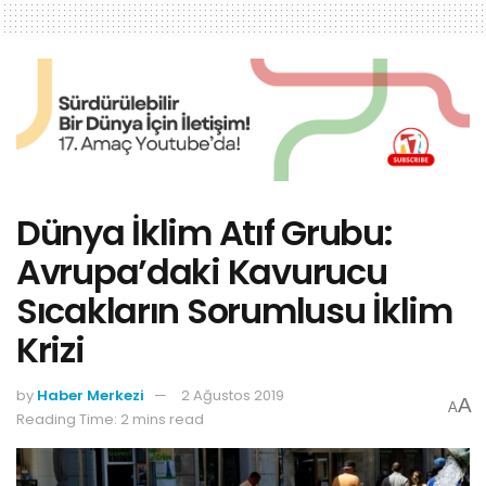
Dünya İklim Atıf Grubu:
Avrupa’daki Kavurucu
Sıcakların Sorumlusu İklim
Krizi
by
Haber Merkezi
2 Ağustos 2019
A
A
Reading Time: 2 mins read