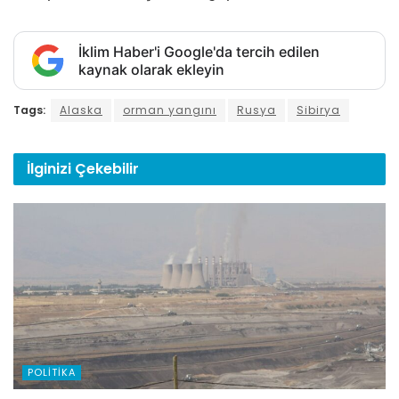
İklim Haber'i Google'da tercih edilen
kaynak olarak ekleyin
Tags:
Alaska
orman yangını
Rusya
Sibirya
İlginizi
Çekebilir
POLITIKA