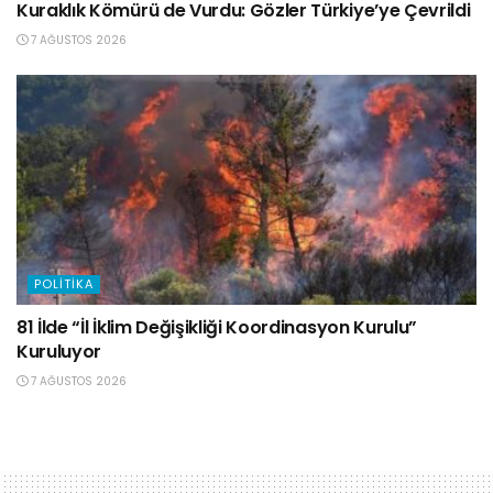
Kuraklık Kömürü de Vurdu: Gözler Türkiye’ye Çevrildi
7 AĞUSTOS 2026
POLITIKA
81 İlde “İl İklim Değişikliği Koordinasyon Kurulu”
Kuruluyor
7 AĞUSTOS 2026