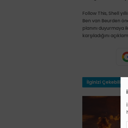
Follow This, Shell yıl
Ben van Beurden öneri
planını duyurmaya i
karşıladığını açıkla
İlginizi
Çekebilir