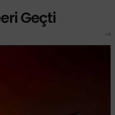
eri Geçti
A
A