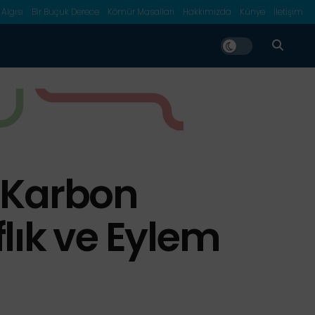
 Algısı
Bir Buçuk Derece
Kömür Masalları
Hakkımızda
Künye
İletişim
: Karbon
lık ve Eylem