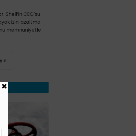
or. Shell’in CEO’su
ayak izini azaltma
yonu memnuniyetle
yin