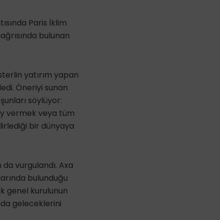
tısında Paris İklim
çağrısında bulunan
 sterlin yatırım yapan
edi. Öneriyi sunan
şunları söylüyor:
a oy vermek veya tüm
lirlediği bir dünyaya
n da vurgulandı. Axa
larında bulunduğu
lık genel kurulunun
da geleceklerini