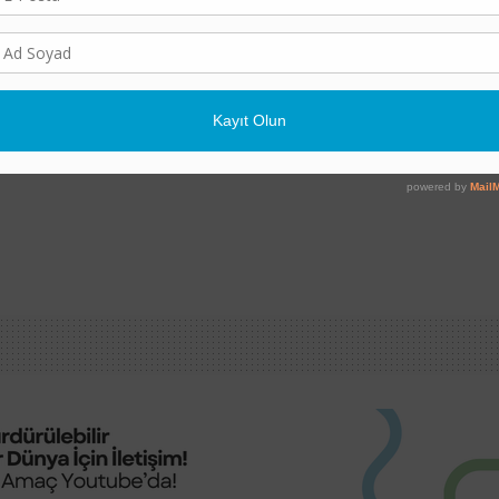
EKONOMI
Fosil Yakıtlara Akıyor:
Savaşın Kazananları Pet
tralya ve Türkiye
5 AĞUSTOS 2026