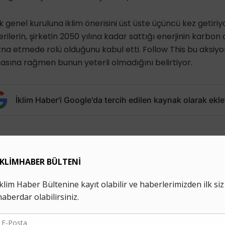
lık genel kuruluna iklim önerisini üst üste üçüncü kez getiriy
lerin, şirketin 2050 yılına kadar sattığı enerjinin karbon 
kna etmede rolü olduğunu kabul etti. Follow This bu aksi
masına rağmen bunun yeterli olmadığını belirtiyor.
İklim Haber'i Google'da tercih edilen kaynak olarak ekle