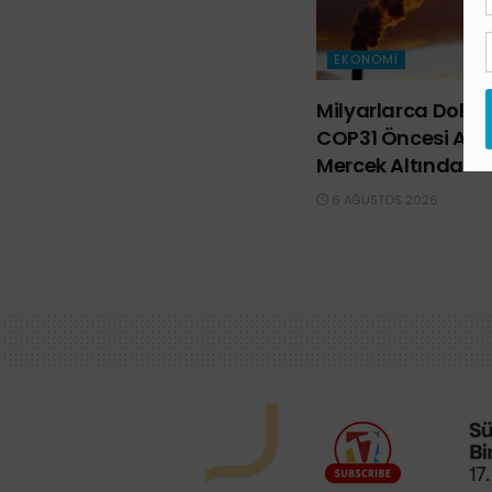
EKONOMI
Milyarlarca Dolar 
COP31 Öncesi Avus
Mercek Altında
6 AĞUSTOS 2026