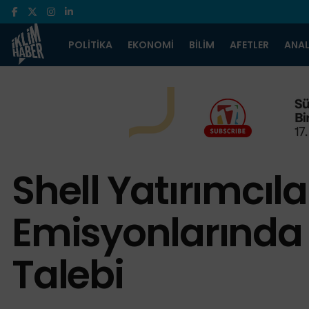
POLITIKA
EKONOMI
BILIM
AFETLER
ANAL
Shell Yatırımcıl
Emisyonlarında 
Talebi