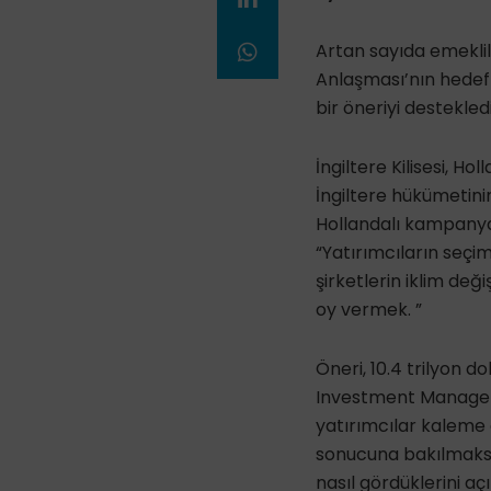
Artan sayıda emeklili
Anlaşması’nın hedefl
bir öneriyi destekledi
İngiltere Kilisesi, H
İngiltere hükümetini
Hollandalı kampanya g
“Yatırımcıların seçi
şirketlerin iklim değ
oy vermek. ”
Öneri, 10.4 trilyon 
Investment Manager
yatırımcılar kaleme a
sonucuna bakılmaksız
nasıl gördüklerini aç