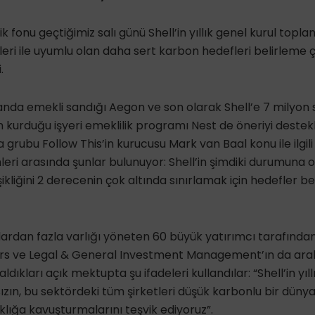
k fonu geçtiğimiz salı günü Shell’in yıllık genel kurul toplan
eri ile uyumlu olan daha sert karbon hedefleri belirleme 
.
ollanda emekli sandığı Aegon ve son olarak Shell’e 7 milyon
n kurduğu işyeri emeklilik programı Nest de öneriyi destekl
rubu Follow This’in kurucusu Mark van Baal konu ile ilgili 
mleri arasında şunlar bulunuyor: Shell’in şimdiki durumun
işikliğini 2 derecenin çok altında sınırlamak için hedefler be
dolardan fazla varlığı yöneten 60 büyük yatırımcı tarafında
s ve Legal & General Investment Management’ın da ara
ldıkları açık mektupta şu ifadeleri kullandılar: “Shell’in yıl
ın, bu sektördeki tüm şirketleri düşük karbonlu bir dünya
ıklığa kavuşturmalarını teşvik ediyoruz”.