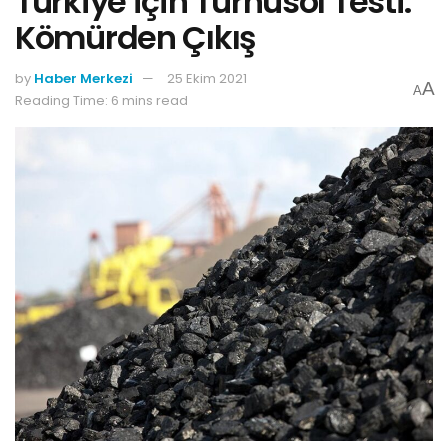
Türkiye için Turnusol Testi:
Kömürden Çıkış
by
Haber Merkezi
25 Ekim 2021
A
A
Reading Time: 6 mins read