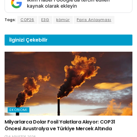
kaynak olarak ekleyin
Tags:
COP26
E3G
kömür
Paris Anlaşması
İlginizi
Çekebilir
EKONOMI
Milyarlarca Dolar Fosil Yakıtlara Akıyor: COP31
Öncesi Avustralya ve Türkiye Mercek Altında
6 AĞUSTOS 2026