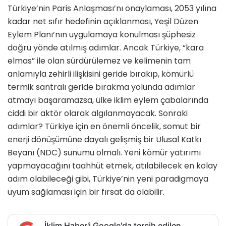
Türkiye’nin Paris Anlaşması’nı onaylaması, 2053 yılına
kadar net sıfır hedefinin açıklanması, Yeşil Düzen
Eylem Planı’nın uygulamaya konulması şüphesiz
doğru yönde atılmış adımlar. Ancak Türkiye, “kara
elmas” ile olan sürdürülemez ve kelimenin tam
anlamıyla zehirli ilişkisini geride bırakıp, kömürlü
termik santralı geride bırakma yolunda adımlar
atmayı başaramazsa, ülke iklim eylem çabalarında
ciddi bir aktör olarak algılanmayacak. Sonraki
adımlar? Türkiye için en önemli öncelik, somut bir
enerji dönüşümüne dayalı gelişmiş bir Ulusal Katkı
Beyanı (NDC) sunumu olmalı. Yeni kömür yatırımı
yapmayacağını taahhüt etmek, atılabilecek en kolay
adım olabileceği gibi, Türkiye’nin yeni paradigmaya
uyum sağlaması için bir fırsat da olabilir.
İklim Haber'i Google'da tercih edilen