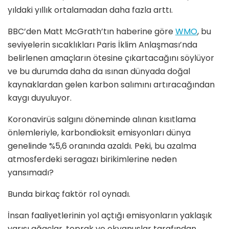
yıldaki yıllık ortalamadan daha fazla arttı.
BBC’den Matt McGrath’tın haberine göre
WMO
, bu
seviyelerin sıcaklıkları Paris İklim Anlaşması’nda
belirlenen amaçların ötesine çıkartacağını söylüyor
ve bu durumda daha da ısınan dünyada doğal
kaynaklardan gelen karbon salımını artıracağından
kaygı duyuluyor.
Koronavirüs salgını döneminde alınan kısıtlama
önlemleriyle, karbondioksit emisyonları dünya
genelinde %5,6 oranında azaldı. Peki, bu azalma
atmosferdeki seragazı birikimlerine neden
yansımadı?
Bunda birkaç faktör rol oynadı.
İnsan faaliyetlerinin yol açtığı emisyonların yaklaşık
yarısı ağaçlar, toprak ve okyanuslar tarafından