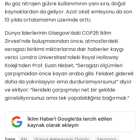
Bu gaz nitrojen gübre kullanımının yanı sıra, doğal
kaynaklardan da geliyor. Azot oksit emisyonu da son
10 yılda ortalamamın üzerinde arttı.
Dünya liderlerinin Glasgow’daki COP26 İklim
Zirvesi’nde buluşmasından önce, atmosferdeki
seragazı birikimi miktarlarına dair haberler kaygı
verici. Londra Üniversitesi’ndeki Royal Holloway
Koleji’nden Prof. Euan Nisbet, “Seragazı ölçümleri
çarpışmadan önce kayan araba gibi. Felaket giderek
daha da yakınlaşıyor ama durduramıyorsunuz” diyor
ve ekliyor: “İlerideki çarpışmayı net bir şekilde
görebiliyorsunuz ama tek yapabildiğiniz bağırmak.”
İklim Haber'i Google'da tercih edilen
kaynak olarak ekleyin
Tags:
BM
Dünya Meteoroloji Örgütü
Seragazı