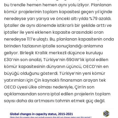
bu trendle hemen hemen aynı yolu izliyor. Planlanan
kömür projelerinin toplam kapasitesi geçen yıl içinde
neredeyse yarı yarıya ve önceki altı yılda %79 azaldı.
İptaller de aynı dönemde istikrarlı bir şekilde arttı ve
iptaller ile yeni eklenen kapasite arasındaki oran
neredeyse 11:1’e ulaştı. Bu, planlanan kapasitenin onda
birinden fazlasının iptalle sonuçlandığı anlamına
geliyor. Birleşik Krallık merkezli düşünce kuruluşu
E3G’nin son analizi, Türkiye’nin 69GW’lık iptal edilen
kömür kapasitesinin dünyanın üçüncü, OECD’nin en
büyüğü olduğunu gösterdi. Türkiye’nin yeni kömür
yatırımları için Çin kaynaklı finansman arayan tek
OECD üyesi ülke olması nedeniyle, Çin’in son
açıklamasından sonra iptal edilen projelerin toplam
sayısı daha da artmasını tahmin etmek güç değil.