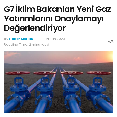
G7 İklim Bakanları Yeni Gaz
Yatırımlarını Onaylamayı
Değerlendiriyor
by
Haber Merkezi
11 Nisan 2023
A
A
Reading Time: 2 mins read