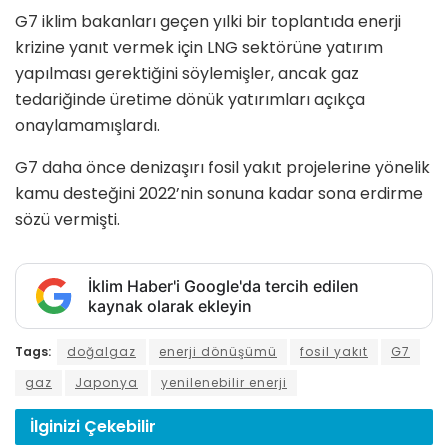
G7 iklim bakanları geçen yılki bir toplantıda enerji
krizine yanıt vermek için LNG sektörüne yatırım
yapılması gerektiğini söylemişler, ancak gaz
tedariğinde üretime dönük yatırımları açıkça
onaylamamışlardı.
G7 daha önce denizaşırı fosil yakıt projelerine yönelik
kamu desteğini 2022’nin sonuna kadar sona erdirme
sözü vermişti.
İklim Haber'i Google'da tercih edilen
kaynak olarak ekleyin
Tags:
doğalgaz
enerji dönüşümü
fosil yakıt
G7
gaz
Japonya
yenilenebilir enerji
İlginizi
Çekebilir