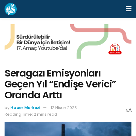
Seragazı Emisyonları
Geçen Yıl “Endişe Verici”
Oranda Arttı
by
Haber Merkezi
12 Nisan 2023
A
A
Reading Time: 2 mins read