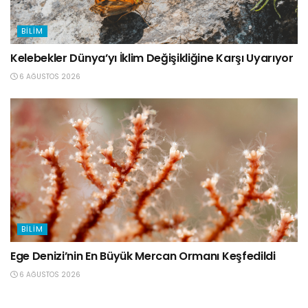
BILIM
Kelebekler Dünya’yı İklim Değişikliğine Karşı Uyarıyor
6 AĞUSTOS 2026
BILIM
Ege Denizi’nin En Büyük Mercan Ormanı Keşfedildi
6 AĞUSTOS 2026