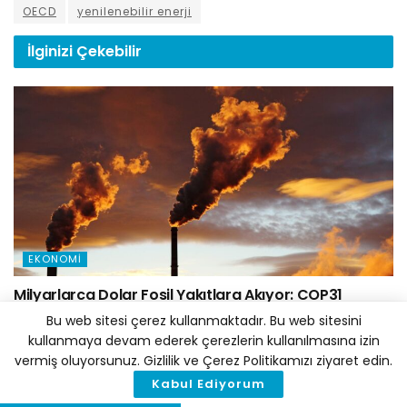
OECD
yenilenebilir enerji
İlginizi
Çekebilir
EKONOMI
Milyarlarca Dolar Fosil Yakıtlara Akıyor: COP31
Öncesi Avustralya ve Türkiye Mercek Altında
Bu web sitesi çerez kullanmaktadır. Bu web sitesini
kullanmaya devam ederek çerezlerin kullanılmasına izin
6 AĞUSTOS 2026
vermiş oluyorsunuz. Gizlilik ve Çerez Politikamızı ziyaret edin.
Kabul Ediyorum