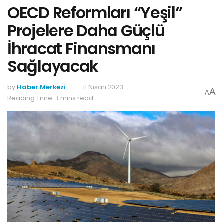
OECD Reformları “Yeşil”
Projelere Daha Güçlü
İhracat Finansmanı
Sağlayacak
by
Haber Merkezi
11 Nisan 2023
A
A
Reading Time: 3 mins read