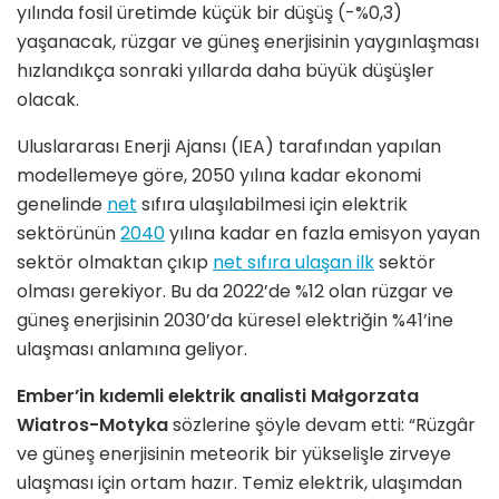
yılında fosil üretimde küçük bir düşüş (-%0,3)
yaşanacak, rüzgar ve güneş enerjisinin yaygınlaşması
hızlandıkça sonraki yıllarda daha büyük düşüşler
olacak.
Uluslararası Enerji Ajansı (IEA) tarafından yapılan
modellemeye göre, 2050 yılına kadar ekonomi
genelinde
net
sıfıra ulaşılabilmesi için elektrik
sektörünün
2040
yılına kadar en fazla emisyon yayan
sektör olmaktan çıkıp
net sıfıra ulaşan ilk
sektör
olması gerekiyor. Bu da 2022’de %12 olan rüzgar ve
güneş enerjisinin 2030’da küresel elektriğin %41’ine
ulaşması anlamına geliyor.
Ember’in kıdemli elektrik analisti Małgorzata
Wiatros-Motyka
sözlerine şöyle devam etti: “Rüzgâr
ve güneş enerjisinin meteorik bir yükselişle zirveye
ulaşması için ortam hazır. Temiz elektrik, ulaşımdan