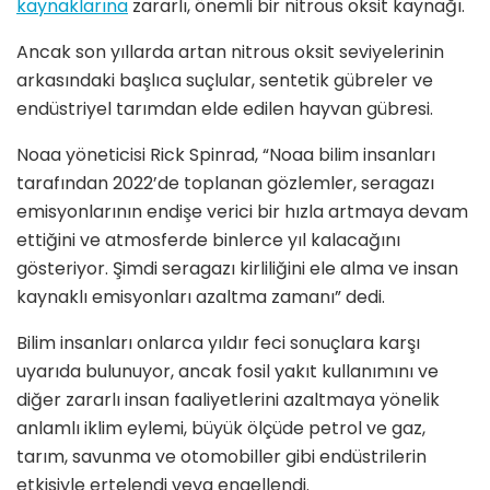
kaynaklarına
zararlı, önemli bir nitrous oksit kaynağı.
Ancak son yıllarda artan nitrous oksit seviyelerinin
arkasındaki başlıca suçlular, sentetik gübreler ve
endüstriyel tarımdan elde edilen hayvan gübresi.
Noaa yöneticisi Rick Spinrad, “Noaa bilim insanları
tarafından 2022’de toplanan gözlemler, seragazı
emisyonlarının endişe verici bir hızla artmaya devam
ettiğini ve atmosferde binlerce yıl kalacağını
gösteriyor. Şimdi seragazı kirliliğini ele alma ve insan
kaynaklı emisyonları azaltma zamanı” dedi.
Bilim insanları onlarca yıldır feci sonuçlara karşı
uyarıda bulunuyor, ancak fosil yakıt kullanımını ve
diğer zararlı insan faaliyetlerini azaltmaya yönelik
anlamlı iklim eylemi, büyük ölçüde petrol ve gaz,
tarım, savunma ve otomobiller gibi endüstrilerin
etkisiyle ertelendi veya engellendi.