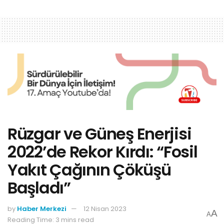
Rüzgar ve Güneş Enerjisi
2022’de Rekor Kırdı: “Fosil
Yakıt Çağının Çöküşü
Başladı”
by
Haber Merkezi
12 Nisan 2023
A
A
Reading Time: 3 mins read