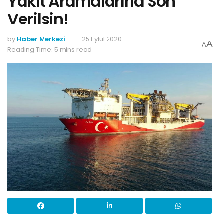
Yakıt Aramalarına Son
Verilsin!
by
Haber Merkezi
25 Eylül 2020
A
A
Reading Time: 5 mins read