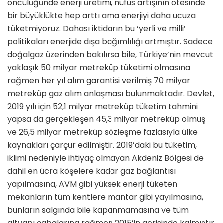
öncülüğünde enerji üretimi, nüfus artışının ötesinde
bir büyüklükte hep arttı ama enerjiyi daha ucuza
tüketmiyoruz. Dahası iktidarın bu ‘yerli ve milli’
politikaları enerjide dışa bağımlılığı artmıştır. Sadece
doğalgaz üzerinden bakılırsa bile, Türkiye’nin mevcut
yaklaşık 50 milyar metreküp tüketimi olmasına
rağmen her yıl alım garantisi verilmiş 70 milyar
metreküp gaz alım anlaşması bulunmaktadır. Devlet,
2019 yılı için 52,1 milyar metreküp tüketim tahmini
yapsa da gerçekleşen 45,3 milyar metreküp olmuş
ve 26,5 milyar metreküp sözleşme fazlasıyla ülke
kaynakları çarçur edilmiştir. 2019’daki bu tüketim,
iklimi nedeniyle ihtiyaç olmayan Akdeniz Bölgesi de
dahil en ücra köşelere kadar gaz bağlantısı
yapılmasına, AVM gibi yüksek enerji tüketen
mekanların tüm kentlere mantar gibi yayılmasına,
bunların salgında bile kapanmamasına ve tüm
altyapı çabalarına rağmen 2015’in gerisinde kalmıştır.