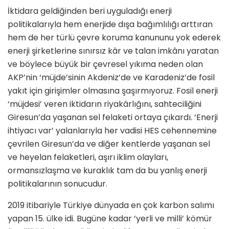
İktidara geldiğinden beri uyguladığı enerji
politikalarıyla hem enerjide dışa bağımlılığı arttıran
hem de her türlü çevre koruma kanununu yok ederek
enerji şirketlerine sınırsız kâr ve talan imkânı yaratan
ve böylece büyük bir çevresel yıkıma neden olan
AKP’nin ‘müjde’sinin Akdeniz’de ve Karadeniz’de fosil
yakıt için girişimler olmasına şaşırmıyoruz. Fosil enerji
‘müjdesi’ veren iktidarın riyakârlığını, sahteciliğini
Giresun’da yaşanan sel felaketi ortaya çıkardı. ‘Enerji
ihtiyacı var’ yalanlarıyla her vadisi HES cehennemine
çevrilen Giresun’da ve diğer kentlerde yaşanan sel
ve heyelan felaketleri, aşırı iklim olayları,
ormansızlaşma ve kuraklık tam da bu yanlış enerji
politikalarının sonucudur.
2019 itibariyle Türkiye dünyada en çok karbon salımı
yapan 15. ülke idi. Bugüne kadar ‘yerli ve milli’ kömür