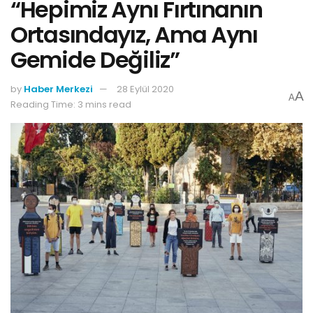
“Hepimiz Aynı Fırtınanın
Ortasındayız, Ama Aynı
Gemide Değiliz”
by
Haber Merkezi
28 Eylül 2020
A
A
Reading Time: 3 mins read