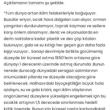
Açıklamanın tamamı şu şekilde:
“Tüm dünya artan iklim felaketleriyle boğuşuyor.
Buzullar eriyor, sıcak hava dalgaları can alıyor, orman
yangınları durdurulamıyor, toprak kayması ve sellere
karşı önlem alınamıyor, deniz ve okyanuslarda en
derin noktalara kadar plastik ve dev çöp kıtaları
bulunuyor, gıda ve su kıtlığı her geçen gün daha fazla
kişiyi vuruyor… Sanayi devrimiyle birlikte görülmemiş
düzeyde bir küresel ısıtma 1850’lerin ortasına göre
dünyayı 1 derecenin üzerinde ısıtmış durumda. Bunun
nerede duracağı dünyadaki seragazı salımlarının
önümüzdeki yıllarda ne düzeyde olacağına göre
belirlenecek. Halihazırdaki biyoçeşitliliğin büyük hızla
azalışını, su ve gıda krizini, aşırı iklim olaylarının
öngörülemez düzeylere yükselişini engellemek için bu
sıcaklık artışının 1,5 derecede sınırlanması hedefi
kritik önemde. Bunun için küresel çapta karbondioksit