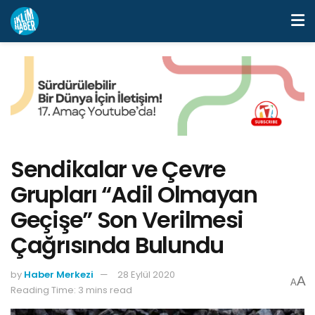
Sendikalar ve Çevre
Grupları “Adil Olmayan
Geçişe” Son Verilmesi
Çağrısında Bulundu
by
Haber Merkezi
28 Eylül 2020
A
A
Reading Time: 3 mins read