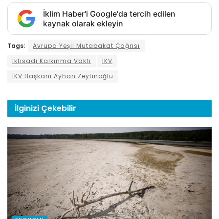
İklim Haber'i Google'da tercih edilen
kaynak olarak ekleyin
Tags:
Avrupa Yeşil Mutabakat Çağrısı
İktisadi Kalkınma Vakfı
İKV
İKV Başkanı Ayhan Zeytinoğlu
İlginizi
Çekebilir