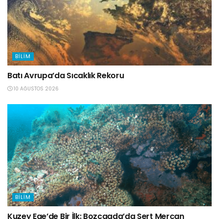
BILIM
Batı Avrupa’da Sıcaklık Rekoru
10 AĞUSTOS 2026
BILIM
Kuzey Ege’de Bir İlk: Bozcaada’da Sert Mercan