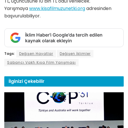
TL, üçüncüsüne 10 bin TL ödül verilecek.
Yarışmaya
www.kisafilmuzunetki.org
adresinden
başvurulabiliyor.
İklim Haber'i Google'da tercih edilen
kaynak olarak ekleyin
Tags:
Değişen Hayatlar
Değişen İklimler
Sabancı Vakfı Kısa Film Yarışması
İlginizi
Çekebilir