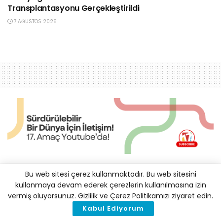
Transplantasyonu Gerçekleştirildi
7 AĞUSTOS 2026
Kestel Güneşten Elektriğini
Bu web sitesi çerez kullanmaktadır. Bu web sitesini
kullanmaya devam ederek çerezlerin kullanılmasına izin
Üretiyor: İhtiyaç Fazlasını
vermiş oluyorsunuz. Gizlilik ve Çerez Politikamızı ziyaret edin.
1,5 Milyon TL’ye UEDAŞ’a
Kabul Ediyorum