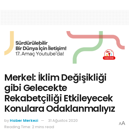
Merkel: İklim Değişikliği
gibi Gelecekte
Rekabetçiliği Etkileyecek
Konulara Odaklanmalıyız
by
Haber Merkezi
31 Ağustos 2020
A
A
Reading Time: 2 mins read