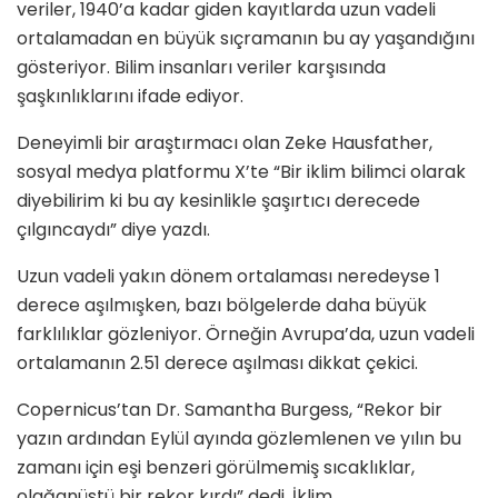
veriler, 1940’a kadar giden kayıtlarda uzun vadeli
ortalamadan en büyük sıçramanın bu ay yaşandığını
gösteriyor. Bilim insanları veriler karşısında
şaşkınlıklarını ifade ediyor.
Deneyimli bir araştırmacı olan Zeke Hausfather,
sosyal medya platformu X’te “Bir iklim bilimci olarak
diyebilirim ki bu ay kesinlikle şaşırtıcı derecede
çılgıncaydı” diye yazdı.
Uzun vadeli yakın dönem ortalaması neredeyse 1
derece aşılmışken, bazı bölgelerde daha büyük
farklılıklar gözleniyor. Örneğin Avrupa’da, uzun vadeli
ortalamanın 2.51 derece aşılması dikkat çekici.
Copernicus’tan Dr. Samantha Burgess, “Rekor bir
yazın ardından Eylül ayında gözlemlenen ve yılın bu
zamanı için eşi benzeri görülmemiş sıcaklıklar,
olağanüstü bir rekor kırdı” dedi. İklim