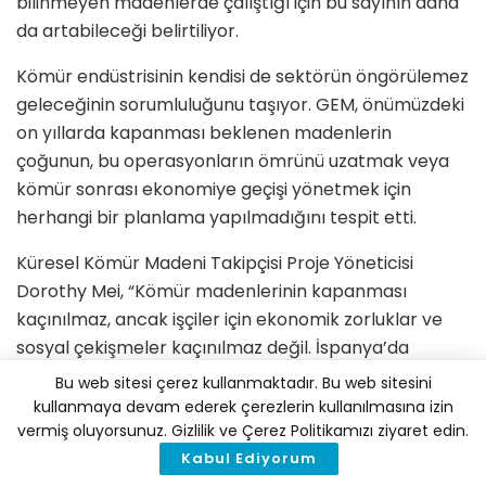
bilinmeyen madenlerde çalıştığı için bu sayının daha
da artabileceği belirtiliyor.
Kömür endüstrisinin kendisi de sektörün öngörülemez
geleceğinin sorumluluğunu taşıyor. GEM, önümüzdeki
on yıllarda kapanması beklenen madenlerin
çoğunun, bu operasyonların ömrünü uzatmak veya
kömür sonrası ekonomiye geçişi yönetmek için
herhangi bir planlama yapılmadığını tespit etti.
Küresel Kömür Madeni Takipçisi Proje Yöneticisi
Dorothy Mei, “Kömür madenlerinin kapanması
kaçınılmaz, ancak işçiler için ekonomik zorluklar ve
sosyal çekişmeler kaçınılmaz değil. İspanya’da
olduğu gibi, karbonsuzlaştırmanın devam eden
Bu web sitesi çerez kullanmaktadır. Bu web sitesini
etkilerini düzenli olarak gözden geçiren uygulanabilir
kullanmaya devam ederek çerezlerin kullanılmasına izin
vermiş oluyorsunuz. Gizlilik ve Çerez Politikamızı ziyaret edin.
geçiş planlaması yapılıyor. Hükümetler kendi adil
Kabul Ediyorum
enerji geçiş stratejilerini planlarken bu ülkenin