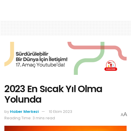
2023 En Sıcak Yıl Olma
Yolunda
by
Haber Merkezi
10 Ekim 2023
A
A
Reading Time: 3 mins read