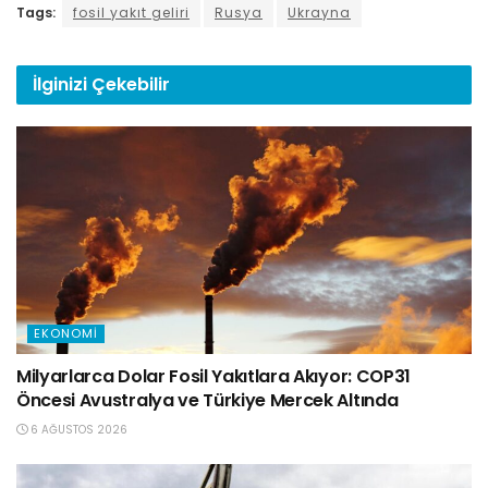
Tags:
fosil yakıt geliri
Rusya
Ukrayna
İlginizi
Çekebilir
EKONOMI
Milyarlarca Dolar Fosil Yakıtlara Akıyor: COP31
Öncesi Avustralya ve Türkiye Mercek Altında
6 AĞUSTOS 2026