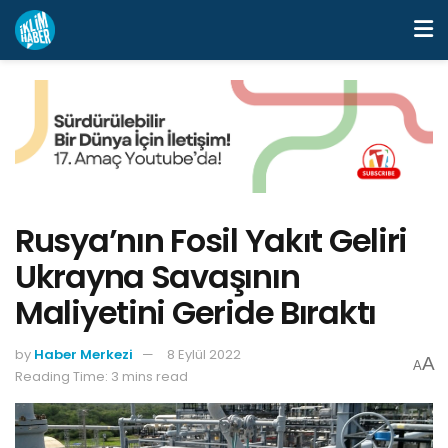
Rusya’nın Fosil Yakıt Geliri
Ukrayna Savaşının
Maliyetini Geride Bıraktı
by
Haber Merkezi
8 Eylül 2022
A
A
Reading Time: 3 mins read