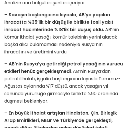
Analizin ana bulguları şunları içeriyor:
– Savaşın başlangıcına kıyasla, AB’ye yapılan
ihracatta %35’lik bir düşüş ile birlikte fosil yakıt
ihracat hacimlerinde %18’lik bir düşüş oldu.
AB’nin
kömür ithalat yasağı, kömür talebinin yerini alacak
başka alıcı bulamaması nedeniyle Rusya’nın
ihracatını ve üretimini vurdu.
– AB’nin Rusya’ya getirdiği petrol yasağının vurucu
etkileri henüz gerçekleşmedi
. AB’nin Rusya’dan
petrol ithalatı, işgalin başlangıcına kıyasla Temmuz-
Ağustos aylarında %17 düştü, ancak yasağın yıl
sonunda yürürlüğe girmesiyle birlikte %90 oranında
düşmesi bekleniyor.
– En büyük ithalat artışları Hindistan, Çin, Birleşik
Arap Emirlikleri, Mısır ve Türkiye’de gerçekleşti,
ancak diğer ülkelerden gelen düşüşleri telafi