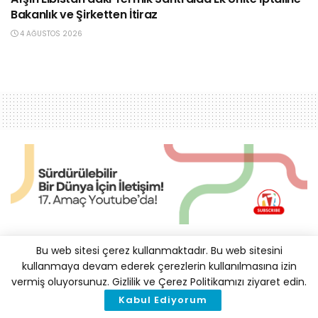
Bakanlık ve Şirketten İtiraz
4 AĞUSTOS 2026
“Enerjide Dönüşümün ve
Bu web sitesi çerez kullanmaktadır. Bu web sitesini
kullanmaya devam ederek çerezlerin kullanılmasına izin
Sanayileşmenin Öncüsü
vermiş oluyorsunuz. Gizlilik ve Çerez Politikamızı ziyaret edin.
Rüzgar Olabilir”
Kabul Ediyorum