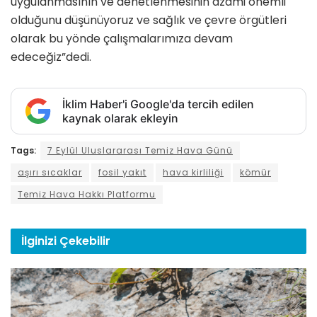
uygulanmasının ve denetlenmesinin azami önemli
olduğunu düşünüyoruz ve sağlık ve çevre örgütleri
olarak bu yönde çalışmalarımıza devam
edeceğiz”dedi.
İklim Haber'i Google'da tercih edilen
kaynak olarak ekleyin
Tags:
7 Eylül Uluslararası Temiz Hava Günü
aşırı sıcaklar
fosil yakıt
hava kirliliği
kömür
Temiz Hava Hakkı Platformu
İlginizi
Çekebilir