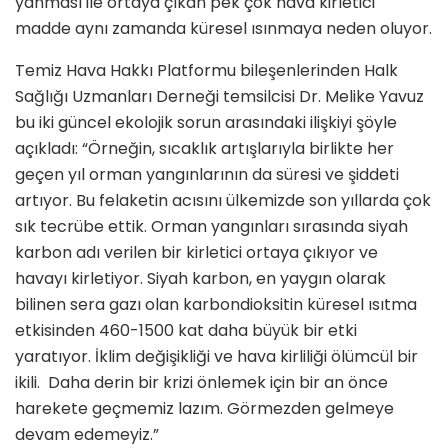
yanması ile ortaya çıkan pek çok hava kirletici
madde aynı zamanda küresel ısınmaya neden oluyor.
Temiz Hava Hakkı Platformu bileşenlerinden Halk
Sağlığı Uzmanları Derneği temsilcisi Dr. Melike Yavuz
bu iki güncel ekolojik sorun arasındaki ilişkiyi şöyle
açıkladı: “Örneğin, sıcaklık artışlarıyla birlikte her
geçen yıl orman yangınlarının da süresi ve şiddeti
artıyor. Bu felaketin acısını ülkemizde son yıllarda çok
sık tecrübe ettik. Orman yangınları sırasında siyah
karbon adı verilen bir kirletici ortaya çıkıyor ve
havayı kirletiyor. Siyah karbon, en yaygın olarak
bilinen sera gazı olan karbondioksitin küresel ısıtma
etkisinden 460-1500 kat daha büyük bir etki
yaratıyor. İklim değişikliği ve hava kirliliği ölümcül bir
ikili. Daha derin bir krizi önlemek için bir an önce
harekete geçmemiz lazım. Görmezden gelmeye
devam edemeyiz.”