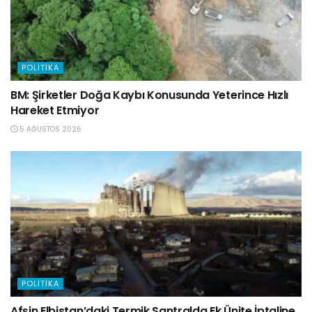
POLITIKA
BM: Şirketler Doğa Kaybı Konusunda Yeterince Hızlı
Hareket Etmiyor
5 AĞUSTOS 2026
POLITIKA
Afşin Elbistan’daki Termik Santralda Ek Ünite İptaline