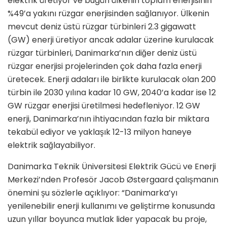
elektrik üretiyor ve bugün ülkenin toplam enerjisinin
%49’a yakını rüzgar enerjisinden sağlanıyor. Ülkenin
mevcut deniz üstü rüzgar türbinleri 2.3 gigawatt
(GW) enerji üretiyor ancak adalar üzerine kurulacak
rüzgar türbinleri, Danimarka’nın diğer deniz üstü
rüzgar enerjisi projelerinden çok daha fazla enerji
üretecek. Enerji adaları ile birlikte kurulacak olan 200
türbin ile 2030 yılına kadar 10 GW, 2040’a kadar ise 12
GW rüzgar enerjisi üretilmesi hedefleniyor. 12 GW
enerji, Danimarka’nın ihtiyacından fazla bir miktara
tekabül ediyor ve yaklaşık 12-13 milyon haneye
elektrik sağlayabiliyor.
Danimarka Teknik Üniversitesi Elektrik Gücü ve Enerji
Merkezi’nden Profesör Jacob Østergaard çalışmanın
önemini şu sözlerle açıklıyor: “Danimarka’yı
yenilenebilir enerji kullanımı ve geliştirme konusunda
uzun yıllar boyunca mutlak lider yapacak bu proje,