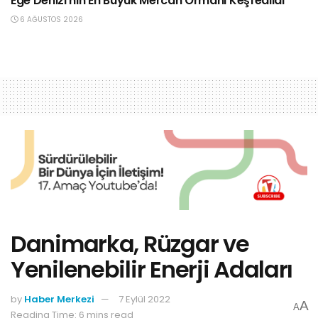
Ege Denizi’nin En Büyük Mercan Ormanı Keşfedildi
6 AĞUSTOS 2026
Danimarka, Rüzgar ve
Yenilenebilir Enerji Adaları
by
Haber Merkezi
7 Eylül 2022
A
A
Reading Time: 6 mins read