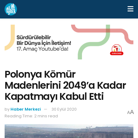
Polonya Kömür
Madenlerini 2049’a Kadar
Kapatmayı Kabul Etti
by
Haber Merkezi
30 Eylül 2020
A
A
Reading Time: 2 mins read