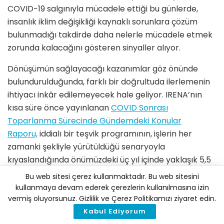
COVID-19 salgınıyla mücadele ettiği bu günlerde,
insanlık iklim değişikliği kaynaklı sorunlara çözüm
bulunmadığı takdirde daha nelerle mücadele etmek
zorunda kalacağını gösteren sinyaller alıyor.
Dönüşümün sağlayacağı kazanımlar göz önünde
bulundurulduğunda, farklı bir doğrultuda ilerlemenin
ihtiyacı inkâr edilemeyecek hale geliyor. IRENA’nın
kısa süre önce yayınlanan
COVID Sonrası
Toparlanma Sürecinde Gündemdeki Konular
Raporu,
iddialı bir teşvik programının, işlerin her
zamanki şekliyle yürütüldüğü senaryoyla
kıyaslandığında önümüzdeki üç yıl içinde yaklaşık 5,5
milyon daha fazla istihdam yaratabileceğini ortaya
Bu web sitesi çerez kullanmaktadır. Bu web sitesini
koymuştu. Bu ölçekte bir girişim, IRENA’nın
Küresel
kullanmaya devam ederek çerezlerin kullanılmasına izin
Yenilenebilir Enerji Görünümü
’nde 2050 yılı için
vermiş oluyorsunuz. Gizlilik ve Çerez Politikamızı ziyaret edin.
yenilenebilir enerji sektöründe öngörülen 42 milyon
Kabul Ediyorum