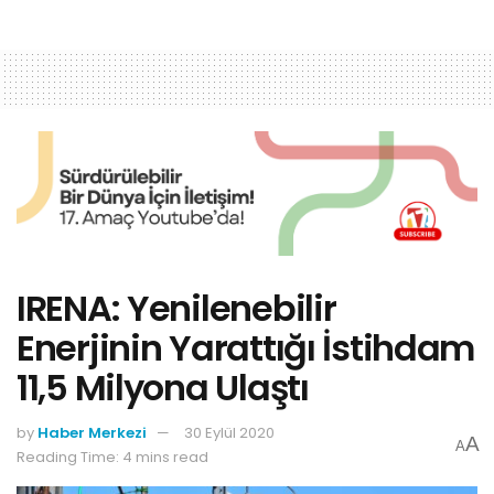
IRENA: Yenilenebilir
Enerjinin Yarattığı İstihdam
11,5 Milyona Ulaştı
by
Haber Merkezi
30 Eylül 2020
A
A
Reading Time: 4 mins read