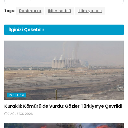
Tags:
Danimarka
iklim hedefi
iklim yasası
İlginizi
Çekebilir
POLITIKA
Kuraklık Kömürü de Vurdu: Gözler Türkiye’ye Çevrildi
7 AĞUSTOS 2026