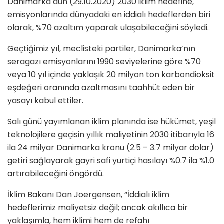
Danimarka dün (29.10.2020) 2030 iklim hedefine,
emisyonlarında dünyadaki en iddialı hedeflerden biri
olarak, %70 azaltım yaparak ulaşabileceğini söyledi.
Geçtiğimiz yıl, meclisteki partiler, Danimarka’nın
seragazı emisyonlarını 1990 seviyelerine göre %70
veya 10 yıl içinde yaklaşık 20 milyon ton karbondioksit
eşdeğeri oranında azaltmasını taahhüt eden bir
yasayı kabul ettiler.
Salı günü yayımlanan iklim planında ise hükümet, yeşil
teknolojilere geçisin yıllık maliyetinin 2030 itibarıyla 16
ila 24 milyar Danimarka kronu (2.5 – 3.7 milyar dolar)
getiri sağlayarak gayri safi yurtiçi hasılayı %0.7 ila %1.0
artırabileceğini öngördü.
İklim Bakanı Dan Joergensen, “İddialı iklim
hedeflerimiz maliyetsiz değil; ancak akıllıca bir
yaklaşımla, hem iklimi hem de refahı