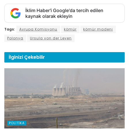
İklim Haber'i Google'da tercih edilen
kaynak olarak ekleyin
Tags:
Avrupa Komisyonu
kömür
kömür madeni
Polonya
Ursula von der Leyen
İlginizi
Çekebilir
POLITIKA