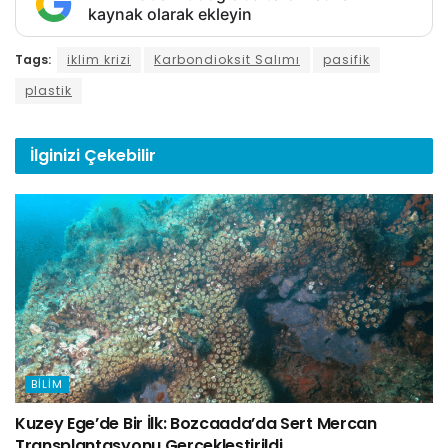
kaynak olarak ekleyin
Tags:
iklim krizi
Karbondioksit Salımı
pasifik
plastik
İlginizi
Çekebilir
BILIM
Kuzey Ege’de Bir İlk: Bozcaada’da Sert Mercan
Transplantasyonu Gerçekleştirildi