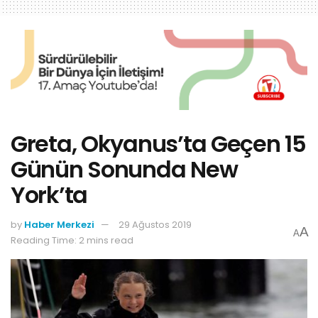
Greta, Okyanus’ta Geçen 15
Günün Sonunda New
York’ta
by
Haber Merkezi
29 Ağustos 2019
A
A
Reading Time: 2 mins read