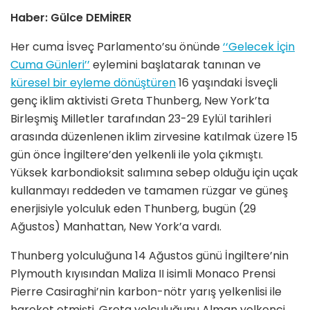
Haber: Gülce DEMİRER
Her cuma İsveç Parlamento’su önünde
‘‘Gelecek İçin
Cuma Günleri’’
eylemini başlatarak tanınan ve
küresel bir eyleme dönüştüren
16 yaşındaki İsveçli
genç iklim aktivisti Greta Thunberg, New York’ta
Birleşmiş Milletler tarafından 23-29 Eylül tarihleri
arasında düzenlenen iklim zirvesine katılmak üzere 15
gün önce İngiltere’den yelkenli ile yola çıkmıştı.
Yüksek karbondioksit salımına sebep olduğu için uçak
kullanmayı reddeden ve tamamen rüzgar ve güneş
enerjisiyle yolculuk eden Thunberg, bugün (29
Ağustos) Manhattan, New York’a vardı.
Thunberg yolculuğuna 14 Ağustos günü İngiltere’nin
Plymouth kıyısından Maliza II isimli Monaco Prensi
Pierre Casiraghi’nin karbon-nötr yarış yelkenlisi ile
hareket etmişti. Greta yolculuğunu Alman yelkenci