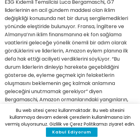
E3G Kıdemli Temsilcisi Luca Bergamaschi
,
G7
liderlerinin en acil gündem maddesi olan iklim
değişikliği konusunda net bir duruş sergilemedikleri
yönünde eleştiride bulunuyor. Fransa, İngiltere ve
Almanya’nın iklim finansmanına ek fon sağlama
vaatlerini geleceğe yönelik önemli bir adım olarak
gördüklerini ve liderlerin, Amazon eylem planına ilk
defa hak ettiği aciliyeti verdiklerini söylüyor. “Bu
durum liderlerin dinleyip harekete geçebildiğini
gösterse de, eyleme geçmek için felaketlerin
oluşmasını beklemenin geç kalmak anlamına
geleceğini unutmamak gerekiyor” diyen
Bergamaschi, Amazon ormanlarındaki yangınların,
hızla yaklaşan tek iklimsel tehdit olmadığını, G7 ve
Bu web sitesi çerez kullanmaktadır. Bu web sitesini
G20 liderlerinin, küresel güvenliği ve refahı tehdit
kullanmaya devam ederek çerezlerin kullanılmasına izin
eden iklim değişikliğini ciddiye almaları gerektiğinin
vermiş oluyorsunuz. Gizlilik ve Çerez Politikamızı ziyaret edin.
altını çiziyor. “Amazonlar’dan Antarktika’ya,
Kabul Ediyorum