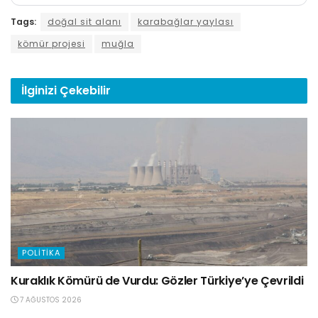
Tags:
doğal sit alanı
karabağlar yaylası
kömür projesi
muğla
İlginizi
Çekebilir
POLITIKA
Kuraklık Kömürü de Vurdu: Gözler Türkiye’ye Çevrildi
7 AĞUSTOS 2026