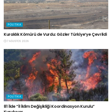
POLITIKA
Kuraklık Kömürü de Vurdu: Gözler Türkiye’ye Çevrildi
7 AĞUSTOS 2026
POLITIKA
81 İlde “İl İklim Değişikliği Koordinasyon Kurulu”
Kuruluyor