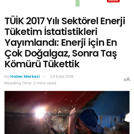
TÜİK 2017 Yılı Sektörel Enerji
Tüketim İstatistikleri
Yayımlandı: Enerji için En
Çok Doğalgaz, Sonra Taş
Kömürü Tükettik
by
Haber Merkezi
24 Eylül 2018
A
A
Reading Time: 2 mins read