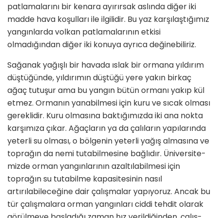
patlamalarını bir kenara ayı­rırsak aslında diğer iki
madde hava koşulları ile ilgilidir. Bu yaz karşı­laştığımız
yangınlarda volkan patla­malarının etkisi
olmadığından diğer iki konuya ayrıca değinebiliriz.
Sağanak yağışlı bir havada ıslak bir ormana yıldırım
düştüğünde, yıl­dırımın düştüğü yere yakın birkaç
ağaç tutuşur ama bu yangın bütün ormanı yakıp kül
etmez. Ormanın yanabilmesi için kuru ve sıcak olma­sı
gereklidir. Kuru olmasına baktığı­mızda iki ana nokta
karşımıza çıkar. Ağaçların ya da çalıların yapılarında
yeterli su olması, o bölgenin yeterli yağış almasına ve
toprağın da nemi tutabilmesine bağlıdır. Üniversite­
mizde orman yangınlarının azaltı­labilmesi için
toprağın su tutabilme kapasitesinin nasıl
artırılabileceğine dair çalışmalar yapıyoruz. Ancak bu
tür çalışmalara orman yangınları ciddi tehdit olarak
görülmeye başla­dığı zaman hız verildiğinden, çalış­