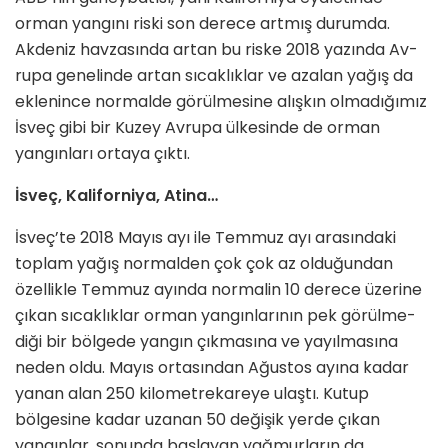
orman yangını riski son derece artmış durumda.
Akdeniz havzasın­da artan bu riske 2018 yazında Av­
rupa genelinde artan sıcaklıklar ve azalan yağış da
eklenince normalde görülmesine alışkın olmadığımız
İs­veç gibi bir Kuzey Avrupa ülkesinde de orman
yangınları ortaya çıktı.
İsveç, Kaliforniya, Atina…
İsveç’te 2018 Mayıs ayı ile Tem­muz ayı arasındaki
toplam yağış normalden çok çok az olduğundan
özellikle Temmuz ayında normalin 10 derece üzerine
çıkan sıcaklıklar orman yangınlarının pek görülme­
diği bir bölgede yangın çıkmasına ve yayılmasına
neden oldu. Mayıs ortasından Ağustos ayına kadar
ya­nan alan 250 kilometrekareye ulaş­tı. Kutup
bölgesine kadar uzanan 50 değişik yerde çıkan
yangınlar, sonunda başlayan yağmurların da