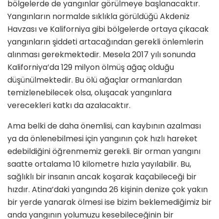
bölgelerde de yangınlar görülmeye başlanacaktır.
Yangınların normalde sıklıkla görüldüğü Akdeniz
Havzası ve Kaliforniya gibi bölgelerde ortaya çıkacak
yangınların şiddeti artaca­ğından gerekli önlemlerin
alınması gerekmektedir. Mesela 2017 yılı so­nunda
Kaliforniya’da 129 milyon öl­müş ağaç olduğu
düşünülmektedir. Bu ölü ağaçlar ormanlardan
temizle­nebilecek olsa, oluşacak yangınlara
verecekleri katkı da azalacaktır.
Ama belki de daha önemlisi, can kaybının azalması
ya da önlenebil­mesi için yangının çok hızlı hareket
edebildiğini öğrenmemiz gerekli. Bir orman yangını
saatte ortalama 10 kilometre hızla yayılabilir. Bu,
sağlıklı bir insanın ancak koşarak kaçabileceği bir
hızdır. Atina’da­ki yangında 26 kişinin denize çok yakın
bir yerde yanarak ölmesi ise bizim beklemediğimiz bir
anda yangının yolumuzu kesebileceğinin bir