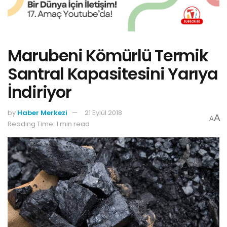
Marubeni Kömürlü Termik
Santral Kapasitesini Yarıya
İndiriyor
by
Haber Merkezi
21 Eylül 2018
A
A
Reading Time: 1 min read