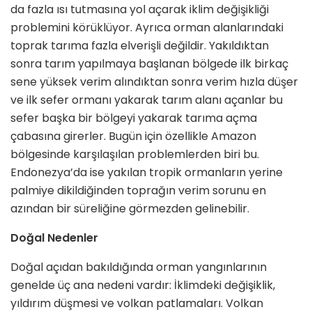
da fazla ısı tutmasına yol açarak iklim değişikliği
problemini körüklüyor. Ayrıca orman alanla­rındaki
toprak tarıma fazla elverişli değildir. Yakıldıktan
sonra tarım ya­pılmaya başlanan bölgede ilk birkaç
sene yüksek verim alındıktan sonra verim hızla düşer
ve ilk sefer orma­nı yakarak tarım alanı açanlar bu
sefer başka bir bölgeyi yakarak ta­rıma açma
çabasına girerler. Bugün için özellikle Amazon
bölgesinde karşılaşılan problemlerden biri bu.
Endonezya’da ise yakılan tropik ormanların yerine
palmiye dikildi­ğinden toprağın verim sorunu en
azından bir süreliğine görmezden gelinebilir.
Doğal Nedenler
Doğal açıdan bakıldığında orman yangınlarının
genelde üç ana nede­ni vardır: İklimdeki değişiklik,
yıldı­rım düşmesi ve volkan patlamaları. Volkan