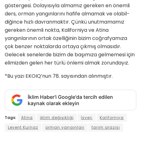
göstergesi. Dolayısıyla almamız gereken en önemli
ders, orman yan­gınlarını hafife almamak ve olabil­
diğince hızlı davranmaktır. Çünkü unutmamamız
gereken önemli nok­ta, Kaliforniya ve Atina
yangınları­nın ortak özelliğinin bizim coğrafya­mıza
çok benzer noktalarda ortaya çıkmış olmasıdır.
Gelecek senelerde bizim de başımıza gelmemesi için
elimizden gelen her türlü önlemi almak zorundayız.
*Bu yazı EKOIQ’nun 78. sayısından alınmıştır.
İklim Haber'i Google'da tercih edilen
kaynak olarak ekleyin
Tags:
Atina
iklim değişikliği
İsveç
Kaliforniya
Levent Kurnaz
orman yangınları
tarım arazisi