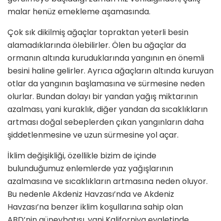
malar henüz emekleme aşamasında.
Çok sık dikilmiş ağaçlar topraktan yeterli besin
alamadıklarında ölebi­lirler. Ölen bu ağaçlar da
ormanın altında kuruduklarında yangının en önemli
besini haline gelirler. Ayrıca ağaçların altında kuruyan
otlar da yangının başlamasına ve sürmesine neden
olurlar. Bundan dolayı bir yandan yağış miktarının
azalması, yani kuraklık, diğer yan­dan da sıcaklıkların
artması doğal sebeplerden çıkan yangınların daha
şiddetlenmesine ve uzun sürmesine yol açar.
İklim değişikliği, özellikle bizim de içinde
bulunduğumuz enlemlerde yaz yağışlarının
azalmasına ve sı­caklıkların artmasına neden oluyor.
Bu nedenle Akdeniz Havzası’nda ve Akdeniz
Havzası’na benzer iklim koşullarına sahip olan
ABD’nin gü­neybatısı, yani Kaliforniya eyaletin­de