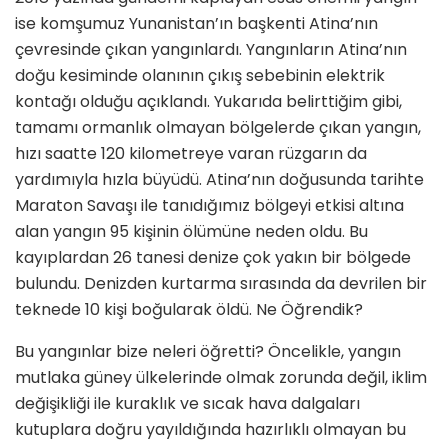
ise komşumuz Yunanistan’ın başkenti Atina’nın
çevresinde çıkan yangınlardı. Yan­gınların Atina’nın
doğu kesiminde olanının çıkış sebebinin elektrik
kontağı olduğu açıklandı. Yukarıda belirttiğim gibi,
tamamı ormanlık olmayan bölgelerde çıkan yangın,
hızı saatte 120 kilometreye varan rüzgarın da
yardımıyla hızla büyü­dü. Atina’nın doğusunda tarihte
Ma­raton Savaşı ile tanıdığımız bölgeyi etkisi altına
alan yangın 95 kişinin ölümüne neden oldu. Bu
kayıplar­dan 26 tanesi denize çok yakın bir bölgede
bulundu. Denizden kurtar­ma sırasında da devrilen bir
tekne­de 10 kişi boğularak öldü. Ne Öğrendik?
Bu yangınlar bize neleri öğretti? Öncelikle, yangın
mutlaka güney ülkelerinde olmak zorunda değil, iklim
değişikliği ile kuraklık ve sı­cak hava dalgaları
kutuplara doğru yayıldığında hazırlıklı olmayan bu