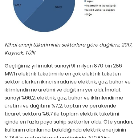
Nihai enerji tüketiminin sektörlere göre dağılımı, 2017,
Kaynak: TÜİK
Geçtiğimiz yıl imalat sanayi 91 milyon 870 bin 286
MWh elektrik tüketimi ile en çok elektrik tüketen
sektör olurken ikinci sırada ise elektrik, gaz, buhar ve
iklimlendirme üretimi ve dağıtımı yer aldı. İmalat
sanayi %66,2, elektrik, gaz, buhar ve iklimlendirme
üretimi ve dağıtımı %7,2, toptan ve perakende
ticaret sektörü %6,7 ile toplam elektrik tüketimi
içinde en fazla paya sahip sektörler oldu. Öte yandan,
kullanım alanlarına bakıldığında elektrik enerjisinin
%78,6’sı mal ve hizmet üretiminde, %10,8’i ise