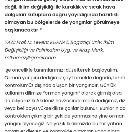
değil, iklim değişikliği ile kuraklık ve sıcak hava
dalgaları kutuplara doğru yayıldığında hazırlıklı
olmayan bu bölgelerde de yangınlar görülmeye
başlanacaktır.*
YAZI: Prof. M. Levent KURNAZ, Boğaziçi Üniv. İklim
Değişikliği ve Politikaları Uyg. ve Araş. Merk.,
mlkurnaz@gmail.com
İşe öncelikle tanımlarımızı düzel­terek başlayalım.
Orman yangını dediğimiz şey temelde doğada, bi­zim
kontrolümüz dışında oluşan bir yangındır. Günlük
kullanım dilimize “orman yangını” olarak girmiş olsa
da biliyoruz ki Akdeniz havzasında maki dediğimiz, diz
veya bel boyu yükseklikte çalılar bulunur. Bunla­rın da
kontrolden çıkmış bir şekilde yanmasına yine orman
yangını diye­ceğiz. Ne yazık ki dilimizde bu tür yaban
hayatı etkileyen ve kontrolde olmayan yangınlara