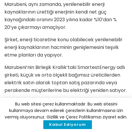
Marubeni, aynı zamanda, yenilenebilir enerji
kaynaklarının ürettiği enerjinin kendi net güç
kaynağındaki oranını 2023 yılına kadar %10’dan %
20’ye çıkarmayı amaçlıyor.
Şirket, enerji ticaretine konu olabilecek yenilenebilir
enerji kaynaklarının hacminin genişlemesini teşvik
etme planları da yapıyor.
Marubeni’nin Birleşik Krallık’taki SmartestEnergy adlı
şirketi, küçük ve orta ölçekli bağımsız üreticilerden
elektrik satın alarak toptan satış pazarında veya
perakende müşterilerine bu elektriği yeniden satıyor.
Bu web sitesi çerez kullanmaktadır. Bu web sitesini
İklim Haber'i Google'da tercih edilen
kullanmaya devam ederek çerezlerin kullanılmasına izin
kaynak olarak ekleyin
vermiş oluyorsunuz. Gizlilik ve Çerez Politikamızı ziyaret edin.
Kabul Ediyorum
Tags:
Kömürlü Termik Santral
Marubeni