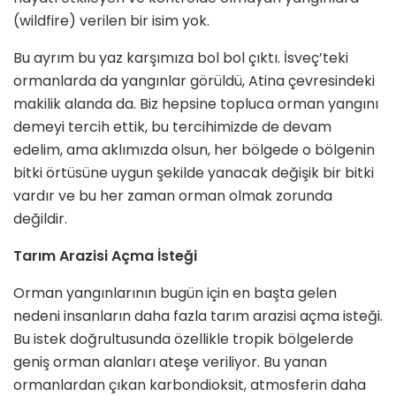
(wildfire) veri­len bir isim yok.
Bu ayrım bu yaz karşımıza bol bol çıktı. İsveç’teki
ormanlarda da yan­gınlar görüldü, Atina çevresindeki
makilik alanda da. Biz hepsine top­luca orman yangını
demeyi tercih ettik, bu tercihimizde de devam
edelim, ama aklımızda olsun, her bölgede o bölgenin
bitki örtüsüne uygun şekilde yanacak değişik bir bitki
vardır ve bu her zaman orman olmak zorunda
değildir.
Tarım Arazisi Açma İsteği
Orman yangınlarının bugün için en başta gelen
nedeni insanların daha fazla tarım arazisi açma isteği.
Bu istek doğrultusunda özellikle tro­pik bölgelerde
geniş orman alanları ateşe veriliyor. Bu yanan
ormanlar­dan çıkan karbondioksit, atmosfe­rin daha