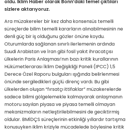
oldu. İklim Haber olarak Bonn’daki temel çıktıları
sizlere aktarıyoruz.
Ara müzakereler bir kez daha konsensüs temelli
süreçlerde bilim temelli kararların alınabilmesinin ne
denli güç bir iş olduğunu gözler önüne koydu.
Oturumlarda sağlanan sınırlı ilerlemenin ardında
Suudi Arabistan ve İran gibi fosil yakıt ihracatçısı
ülkelerin Paris Anlaşması’nın bazı kritik kurallarının
Hükümetlerarası İklim Değişikliği Paneli (IPCC) 1,5
Derece Özel Raporu bulguları ışığında belirlenmesi
önünde sergiledikleri güçlü direnç vardı. Bu gibi
ülkelerden oluşan “fırsatçı ittifaklar” müzakerelerde
sadece bilimi gölgelemekle kalmayarak anlaşmanın
motoru sayılan piyasa ve piyasa temelli olmayan
mekanizmaların netleştirilebilmesini de geciktirmiş
oldular. BMİDÇS süreçlerinin etkinliği yıllardır tartışma
konusuyken iklim kriziyle mücadelede böylesine kritik