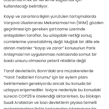
kullanılacağı belirtiliyor.
Kayıp ve zararlara ilişkin yürütülen tartışmalarda
Varşova Uluslararası Mekanizması’nın (WIM) gözden
geçirilmesi için gereken şartname üzerinde
anlaşabilen taraflar, bu uzlaşıdaki netliği sonuç
cümlelerine yansıtabilmiş değil. Muğlak bir dille ele
alınan metinler “kayıp ve zarar” konusunun Paris
Anlaşması’nın uygulanması noktasında somut bir
baskı unsuru olmasına yeterli nitelikte değil.
Taraf devletlerin, Bonn’daki ara müzakerelerde
“Yanıt Tedbirleri Forumu” için bir eylem planı
belirlemeleri gerekiyordu ancak bu konuda bir
uzlaşıya erişemediler. İsviçre nedeniyle bu konudaki
sürecin COP25’e ötelendiği aktarılırken, bu blokajın
Suudi Arabistan ve bazı devletlerin piyasa temelli
mekanizmalara ilişkin tartışmaları tıkamasına bir