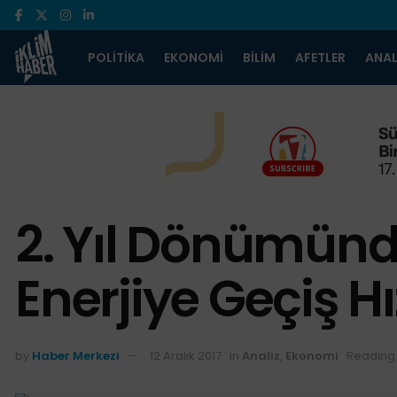
POLITIKA
EKONOMI
BILIM
AFETLER
ANAL
2. Yıl Dönümünde 
Enerjiye Geçiş H
by
Haber Merkezi
12 Aralık 2017
in
Analiz
,
Ekonomi
Reading 