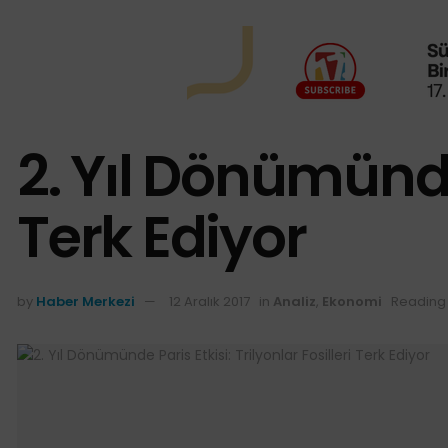
2. Yıl Dönümünde 
Terk Ediyor
by
Haber Merkezi
12 Aralık 2017
in
Analiz
,
Ekonomi
Reading 