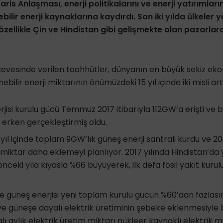
 Paris Anlaşması, enerji politikalarını ve enerji yatırımlar
ilir enerji kaynaklarına kaydırdı. Son iki yılda ülkeler ye
, özellikle Çin ve Hindistan gibi gelişmekte olan pazarlar
evesinde verilen taahhütler, dünyanın en büyük sekiz eko
ebilir enerji miktarının önümüzdeki 15 yıl içinde iki misli a
rjisi kurulu gücü Temmuz 2017 itibarıyla 112GW’a erişti ve
ıl erken gerçekleştirmiş oldu.
i yıl içinde toplam 9GW’lık güneş enerji santrali kurdu ve
miktar daha eklemeyi planlıyor. 2017 yılında Hindistan’da y
 önceki yıla kıyasla %66 büyüyerek, ilk defa fosil yakıt kur
 güneş enerjisi yeni toplam kurulu gücün %60’dan fazlasını
ve güneşe dayalı elektrik üretiminin şebeke eklenmesiyle bir
ı aylık elektrik üretim miktarı nükleer kaynaklı elektrik mi