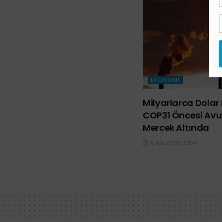
EKONOMI
Milyarlarca Dolar 
COP31 Öncesi Avus
Mercek Altında
6 AĞUSTOS 2026