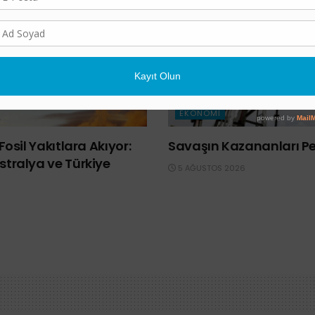
EKONOMI
Fosil Yakıtlara Akıyor:
Savaşın Kazananları Pet
tralya ve Türkiye
5 AĞUSTOS 2026