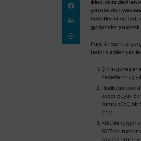
İkinci yılını deviren
yakıtlardan yenileneb
hedeflerini arttırdı
gelişmeler yaşandı.
Paris Anlaşması çerç
tedarik edilen yenilen
Çin’in güneş ene
hedeflerini üç y
Hindistan son ik
kadar büyük bir 
kurulu gücü, bir
geçti.
ABD’de rüzgar ve
2017’de, rüzgar 
kaynaklara dayal