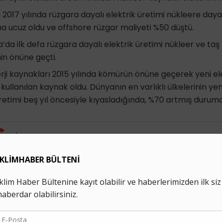
ta 2017 yılında rüzgara dayalı elektrik üretimi nükleere dayal
a ucuz oldu ve offshore rüzgar maliyeti %50 düştü.
da ilk defa rüzgara dayalı elektrik üretimi nükleer ve ta
nin önüne geçti.
erji kaynakları 2015 yılında kömürün önüne geçerek yeni ele
ullanılan kaynak oldu. Dünyanın en varlıklı ülkelerinin yen
üretimi beş yıl öncesiyle kıyasladığında, %70 artmış durum
İklim Haber'i Google'da tercih edilen kaynak olarak ekle
a
Birleşik Krallık
Çin
Hindistan
yenilenebilir enerji