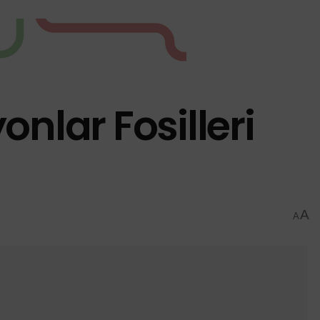
onlar Fosilleri
A
A