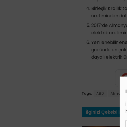
Birleşik Krallık’
üretiminden dah
2017’de Almanya’
elektrik üretimi
Yenilenebilir en
gücünde en çok k
dayalı elektrik 
Tags:
ABD
Almany
İlginizi
Çekebilir