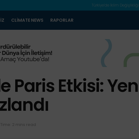
Türkiye’de İklim Değişlikliği
IZ
CLIMATE NEWS
RAPORLAR
Paris Etkisi: Yeni
ızlandı
Time: 2 mins read