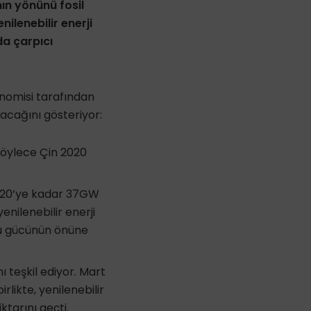
ının yönünü fosil
nilenebilir enerji
da çarpıcı
nomisi tarafından
rtacağını gösteriyor:
 böylece Çin 2020
 2020’ye kadar 37GW
enilenebilir enerji
ulu gücünün önüne
 teşkil ediyor. Mart
likte, yenilenebilir
ktarını geçti.