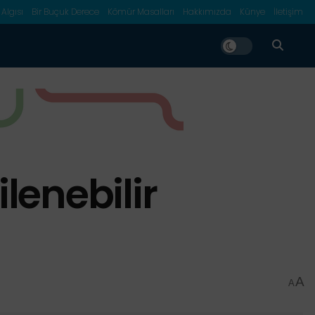
 Algısı
Bir Buçuk Derece
Kömür Masalları
Hakkımızda
Künye
İletişim
lenebilir
A
A