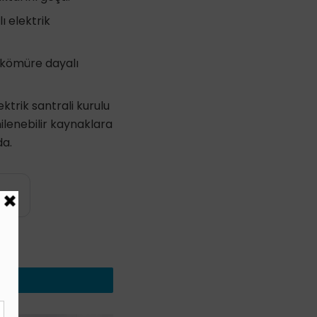
ı elektrik
ş kömüre dayalı
ktrik santrali kurulu
ilenebilir kaynaklara
da.
yin