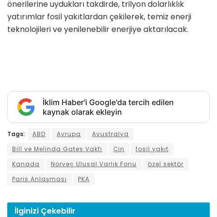
önerilerine uydukları takdirde, trilyon dolarlıklık
yatırımlar fosil yakıtlardan çekilerek, temiz enerji
teknolojileri ve yenilenebilir enerjiye aktarılacak.
İklim Haber'i Google'da tercih edilen
kaynak olarak ekleyin
Tags:
ABD
Avrupa
Avustralya
Bill ve Melinda Gates Vakfı
Çin
fosil yakıt
Kanada
Norveç Ulusal Varlık Fonu
özel sektör
Paris Anlaşması
PKA
İlginizi
Çekebilir