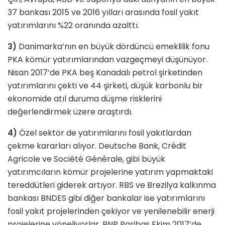
37 bankası 2015 ve 2016 yılları arasında fosil yakıt
yatırımlarını %22 oranında azalttı.
3)
Danimarka’nın en büyük dördüncü emeklilik fonu
PKA kömür yatırımlarından vazgeçmeyi düşünüyor.
Nisan 2017’de PKA beş Kanadalı petrol şirketinden
yatırımlarını çekti ve 44 şirketi, düşük karbonlu bir
ekonomide atıl duruma düşme risklerini
değerlendirmek üzere araştırdı.
4)
Özel sektör de yatırımlarını fosil yakıtlardan
çekme kararları alıyor. Deutsche Bank, Crédit
Agricole ve Société Générale, gibi büyük
yatırımcıların kömür projelerine yatırım yapmaktaki
tereddütleri giderek artıyor. RBS ve Brezilya kalkınma
bankası BNDES gibi diğer bankalar ise yatırımlarını
fosil yakıt projelerinden çekiyor ve yenilenebilir enerji
projelerine yöneliyorlar. BNP Paribas Ekim 2017’de