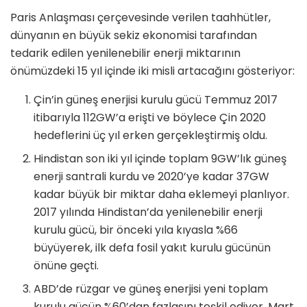
Paris Anlaşması çerçevesinde verilen taahhütler,
dünyanın en büyük sekiz ekonomisi tarafından
tedarik edilen yenilenebilir enerji miktarının
önümüzdeki 15 yıl içinde iki misli artacağını gösteriyor:
Çin’in güneş enerjisi kurulu gücü Temmuz 2017
itibarıyla 112GW’a erişti ve böylece Çin 2020
hedeflerini üç yıl erken gerçekleştirmiş oldu.
Hindistan son iki yıl içinde toplam 9GW’lık güneş
enerji santrali kurdu ve 2020’ye kadar 37GW
kadar büyük bir miktar daha eklemeyi planlıyor.
2017 yılında Hindistan’da yenilenebilir enerji
kurulu gücü, bir önceki yıla kıyasla %66
büyüyerek, ilk defa fosil yakıt kurulu gücünün
önüne geçti.
ABD’de rüzgar ve güneş enerjisi yeni toplam
kurulu gücün %60’dan fazlasını teşkil ediyor. Mart