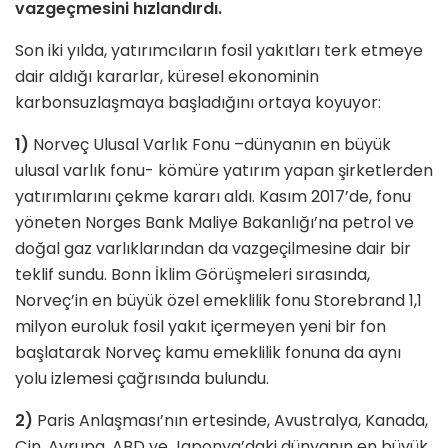
vazgeçmesini hızlandırdı.
Son iki yılda, yatırımcıların fosil yakıtları terk etmeye
dair aldığı kararlar, küresel ekonominin
karbonsuzlaşmaya başladığını ortaya koyuyor:
1)
Norveç Ulusal Varlık Fonu –dünyanın en büyük
ulusal varlık fonu- kömüre yatırım yapan şirketlerden
yatırımlarını çekme kararı aldı. Kasım 2017’de, fonu
yöneten Norges Bank Maliye Bakanlığı’na petrol ve
doğal gaz varlıklarından da vazgeçilmesine dair bir
teklif sundu. Bonn İklim Görüşmeleri sırasında,
Norveç’in en büyük özel emeklilik fonu Storebrand 1,1
milyon euroluk fosil yakıt içermeyen yeni bir fon
başlatarak Norveç kamu emeklilik fonuna da aynı
yolu izlemesi çağrısında bulundu.
2)
Paris Anlaşması’nın ertesinde, Avustralya, Kanada,
Çin, Avrupa, ABD ve Japonya’daki dünyanın en büyük