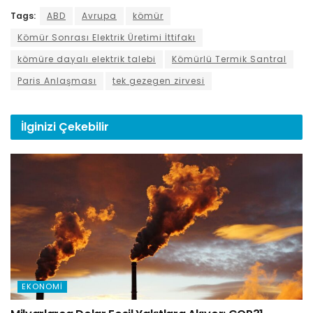
Tags:
ABD
Avrupa
kömür
Kömür Sonrası Elektrik Üretimi İttifakı
kömüre dayalı elektrik talebi
Kömürlü Termik Santral
Paris Anlaşması
tek gezegen zirvesi
İlginizi
Çekebilir
EKONOMI