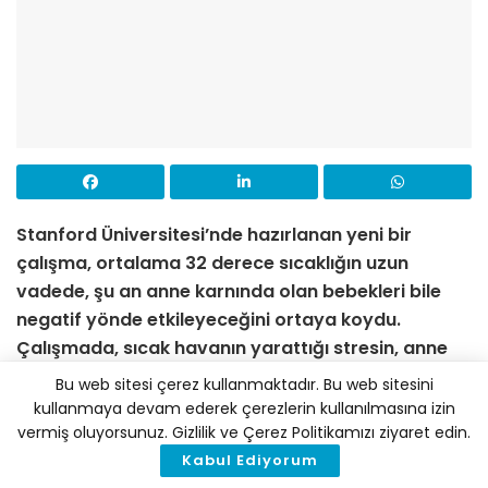
Stanford Üniversitesi’nde hazırlanan yeni bir
çalışma, ortalama 32 derece sıcaklığın uzun
vadede, şu an anne karnında olan bebekleri bile
negatif yönde etkileyeceğini ortaya koydu.
Çalışmada, sıcak havanın yarattığı stresin, anne
karnındaki bebeklerin büyüdükleri zaman daha
Bu web sitesi çerez kullanmaktadır. Bu web sitesini
düşük kazanç elde etmelerine sebep olabileceği
kullanmaya devam ederek çerezlerin kullanılmasına izin
öne sürülüyor.
vermiş oluyorsunuz. Gizlilik ve Çerez Politikamızı ziyaret edin.
Kabul Ediyorum
Stanford Üniversitesi’nden sağlık politikaları