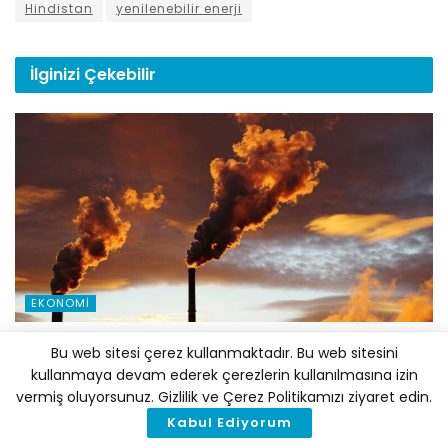
Hindistan
yenilenebilir enerji
İlginizi
Çekebilir
EKONOMI
Milyarlarca Dolar Fosil Yakıtlara Akıyor: COP31
Bu web sitesi çerez kullanmaktadır. Bu web sitesini
Öncesi Avustralya ve Türkiye Mercek Altında
kullanmaya devam ederek çerezlerin kullanılmasına izin
6 AĞUSTOS 2026
vermiş oluyorsunuz. Gizlilik ve Çerez Politikamızı ziyaret edin.
Kabul Ediyorum