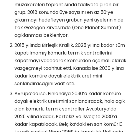
müzakereleri toplantısında faaliyete giren bir
grup. 2018 sonunda üye sayısını en az 50’ye
çıkarmayı hedefleyen grubun yeni üyelerinin de
Tek Gezegen Zirvesi’nde (One Planet Summit)
açıklanması bekleniyor.
2015 yılında Birleşik Krallık, 2025 yılına kadar tüm
kapatılmamış kömürlü termik santrallerini
kapatmayı vadederek kömürden aşamalı olarak
vazgeçmeyi taahhüt etti. Kanada ise 2030 yılına
kadar kömüre dayalı elektrik üretimini
sonlandıracağını vaat etti.
Avrupa’da ise, Finlandiya 2030’a kadar kömüre
dayalı elektrik üretimini sonlandıracak, hala açık
olan kömürlü termik santraller Avusturya’da
2025 yılına kadar, Portekiz ve İsveç’te 2030’a
kadar kapatılacak. Belçika’daki en son kömürlü
termik santral Nisan 2016’da kapatıldı. Hollanda