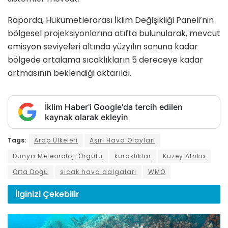
Raporda, Hükümetlerarası İklim Değişikliği Paneli’nin
bölgesel projeksiyonlarına atıfta bulunularak, mevcut
emisyon seviyeleri altında yüzyılın sonuna kadar
bölgede ortalama sıcaklıkların 5 dereceye kadar
artmasının beklendiği aktarıldı.
İklim Haber'i Google'da tercih edilen
kaynak olarak ekleyin
Tags:
Arap Ülkeleri
Aşırı Hava Olayları
Dünya Meteoroloji Örgütü
kuraklıklar
Kuzey Afrika
Orta Doğu
sıcak hava dalgaları
WMO
İlginizi
Çekebilir