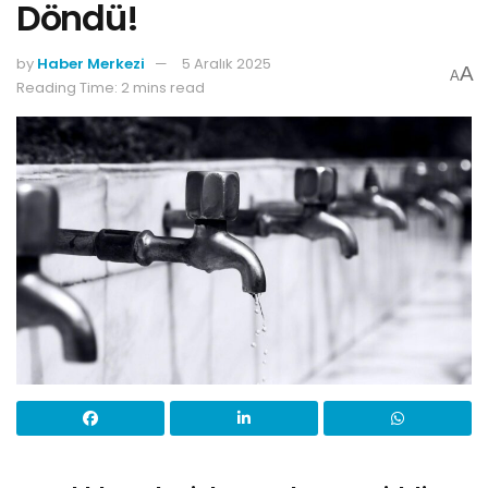
Döndü!
by
Haber Merkezi
5 Aralık 2025
A
A
Reading Time: 2 mins read