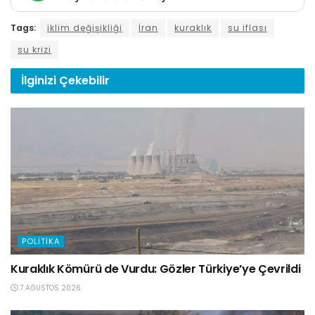
Tags:
iklim değişikliği
İran
kuraklık
su iflası
su krizi
İlginizi
Çekebilir
POLITIKA
Kuraklık Kömürü de Vurdu: Gözler Türkiye’ye Çevrildi
7 AĞUSTOS 2026