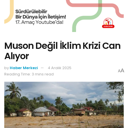
Muson Değil İklim Krizi Can
Alıyor
by
Haber Merkezi
4 Aralık 2025
A
A
Reading Time: 3 mins read