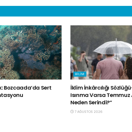
BILIM
lk: Bozcaada’da Sert
İklim İnkârcılığı Sözlüğ
ntasyonu
Isınma Varsa Temmuz 
Neden Serindi?”
7 AĞUSTOS 2026