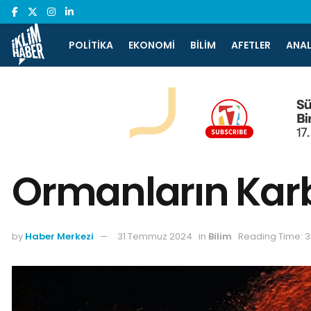
POLITIKA
EKONOMI
BILIM
AFETLER
ANAL
Ormanların Kar
by
Haber Merkezi
31 Temmuz 2024
in
Bilim
Reading Time: 3