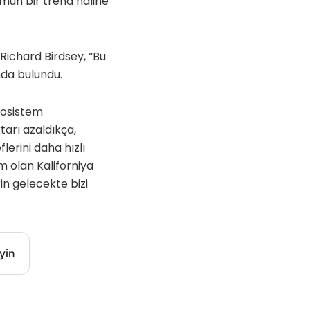
mun bir trend haline
ichard Birdsey, “Bu
nda bulundu.
kosistem
arı azaldıkça,
lerini daha hızlı
m olan Kaliforniya
in gelecekte bizi
yin