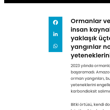
Ormanlar ve 
insan kaynak
yaklaşık üçt
yangınlar no
yeteneklerini
2023 yılında ormanla
başaramadı. Amazon 
orman yangınları, b
yeteneklerini engel
karbondioksit salımı
Bitki örtüsü, kendi 