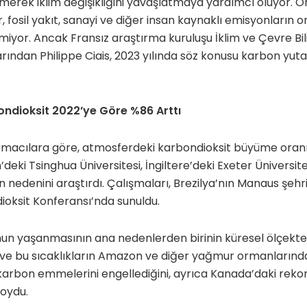
erek iklim değişikliğini yavaşlatmaya yardımcı oluyor. O
 fosil yakıt, sanayi ve diğer insan kaynaklı emisyonların o
 emiyor. Ancak Fransız araştırma kuruluşu İklim ve Çevre Bi
rından Philippe Ciais, 2023 yılında söz konusu karbon yu
ndioksit 2022’ye Göre %86 Arttı
ırmacılara göre, atmosferdeki karbondioksit büyüme oranı
n’deki Tsinghua Üniversitesi, İngiltere’deki Exeter Üniversit
in nedenini araştırdı. Çalışmaları, Brezilya’nın Manaus şe
ioksit Konferansı’nda sunuldu.
un yaşanmasının ana nedenlerden birinin küresel ölçekte
 ve bu sıcaklıkların Amazon ve diğer yağmur ormanlarında
karbon emmelerini engellediğini, ayrıca Kanada’daki rekor
koydu.