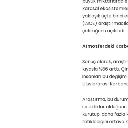
büyük miktarlarda em
karasal ekosistemler,
yaklaşık üçte birini
(LSCE) araştırmacıla
çöktüğünü açıkladı.
Atmosferdeki Karbo
Sonuç olarak, araşt
kıyasla %86 arttı. Çi
insanları bu değişim
Uluslararası Karbond
Araştırma, bu durum
sıcaklıklar olduğunu
kurutup, daha fazla 
tetiklediğini ortaya 