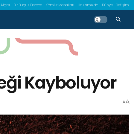
 Algısı
Bir Buçuk Derece
Kömür Masalları
Hakkımızda
Künye
İletişim
ği Kayboluyor
A
A