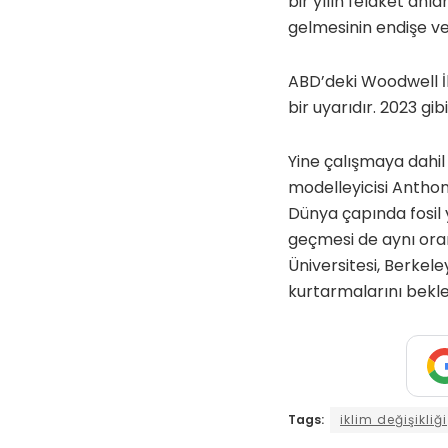
bir yılın felaket an
gelmesinin endişe ver
ABD’deki Woodwell İ
bir uyarıdır. 2023 gi
Yine çalışmaya dahi
modelleyicisi Anthon
Dünya çapında fosil y
geçmesi de aynı oran
Üniversitesi, Berkel
kurtarmalarını bekl
Tags:
iklim değişikliği