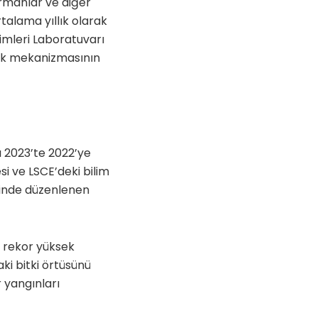
rmanlar ve diğer
rtalama yıllık olarak
limleri Laboratuvarı
tak mekanizmasının
 2023’te 2022’ye
esi ve LSCE’deki bilim
hrinde düzenlenen
 rekor yüksek
ki bitki örtüsünü
 yangınları