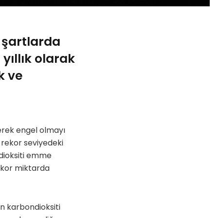
 şartlarda
ıllık olarak
k ve
derek engel olmayı
rekor seviyedeki
ndioksiti emme
ekor miktarda
n karbondioksiti