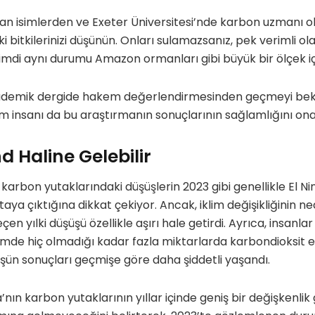
an isimlerden ve Exeter Üniversitesi’nde karbon uzmanı o
i bitkilerinizi düşünün. Onları sulamazsanız, pek verimli o
mdi aynı durumu Amazon ormanları gibi büyük bir ölçek iç
kademik dergide hakem değerlendirmesinden geçmeyi bek
im insanı da bu araştırmanın sonuçlarının sağlamlığını ona
d Haline Gelebilir
karbon yutaklarındaki düşüşlerin 2023 gibi genellikle El Nin
taya çıktığına dikkat çekiyor. Ancak, iklim değişikliğinin 
çen yılki düşüşü özellikle aşırı hale getirdi. Ayrıca, insanlar
de hiç olmadığı kadar fazla miktarlarda karbondioksit
şüşün sonuçları geçmişe göre daha şiddetli yaşandı.
a’nın karbon yutaklarının yıllar içinde geniş bir değişkenlik