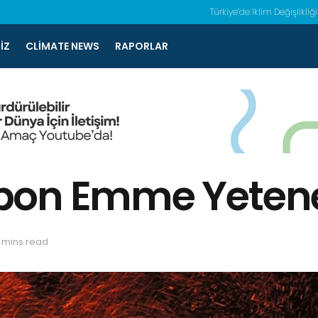
Türkiye’de İklim Değişlikliği
IZ
CLIMATE NEWS
RAPORLAR
bon Emme Yetene
 mins read