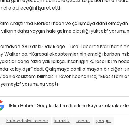
lamına gelmeyeceğini belirterek, 2023’te gözlemlenen duru
ici olabileceğini işaret etti.
klim Araştırma Merkezi’nden ve çalışmaya dahil olmayan R
bi yılların daha yaygın hale gelme olasılığı yüksek” yorumu
l olmayan ABD’deki Oak Ridge Ulusal Laboratuvarı’ndan e
y Walker da, “Karasal ekosistemlerinin emdiği karbon mikt
akıtlar daha fazla yakıldıkça, insanlığın küresel iklim hedef
da kolaylaşır” dedi. Çalışmaya dahil olmayan bir diğer isi
ey’den ekosistem bilimcisi Trevor Keenan ise, “Ekosistemler
eyemeyiz” yorumunu yaptı.
İklim Haber'i Google'da tercih edilen kaynak olarak ekle
karbondioksit emme
kuraklık
orman
yangın