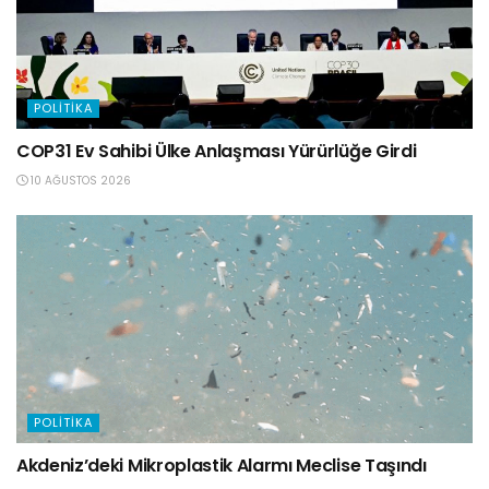
POLITIKA
COP31 Ev Sahibi Ülke Anlaşması Yürürlüğe Girdi
10 AĞUSTOS 2026
POLITIKA
Akdeniz’deki Mikroplastik Alarmı Meclise Taşındı