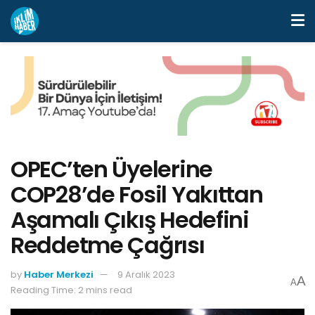
OPEC’ten Üyelerine
COP28’de Fosil Yakıttan
Aşamalı Çıkış Hedefini
Reddetme Çağrısı
by
Haber Merkezi
9 Aralık 2023
A
A
Reading Time: 2 mins read