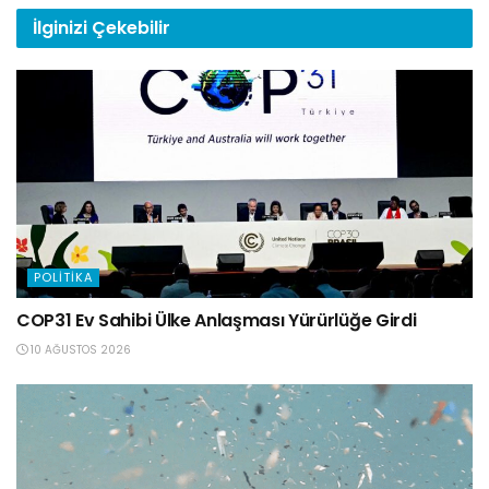
İlginizi
Çekebilir
POLITIKA
COP31 Ev Sahibi Ülke Anlaşması Yürürlüğe Girdi
10 AĞUSTOS 2026