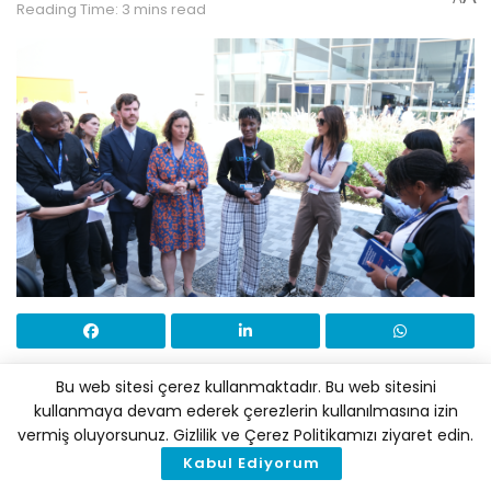
Reading Time: 3 mins read
Bu web sitesi çerez kullanmaktadır. Bu web sitesini
COP28’de 800’den fazla lider, zirveden
kullanmaya devam ederek çerezlerin kullanılmasına izin
vermiş oluyorsunuz. Gizlilik ve Çerez Politikamızı ziyaret edin.
1.5 derece hedefini güçlendiren bir
Kabul Ediyorum
sonucun çıkmasını talep eden bir