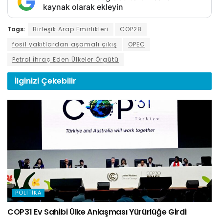
kaynak olarak ekleyin
Tags:
Birleşik Arap Emirlikleri
COP28
fosil yakıtlardan aşamalı çıkış
OPEC
Petrol İhraç Eden Ülkeler Örgütü
İlginizi
Çekebilir
POLITIKA
COP31 Ev Sahibi Ülke Anlaşması Yürürlüğe Girdi