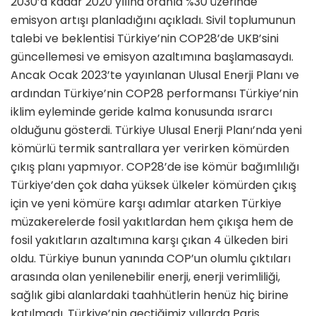
2030’a kadar 2020 yılına oranla %30 üzerinde
emisyon artışı planladığını açıkladı. Sivil toplumunun
talebi ve beklentisi Türkiye’nin COP28’de UKB’sini
güncellemesi ve emisyon azaltımına başlamasaydı.
Ancak Ocak 2023’te yayınlanan Ulusal Enerji Planı ve
ardından Türkiye’nin COP28 performansı Türkiye’nin
iklim eyleminde geride kalma konusunda ısrarcı
olduğunu gösterdi. Türkiye Ulusal Enerji Planı’nda yeni
kömürlü termik santrallara yer verirken kömürden
çıkış planı yapmıyor. COP28’de ise kömür bağımlılığı
Türkiye’den çok daha yüksek ülkeler kömürden çıkış
için ve yeni kömüre karşı adımlar atarken Türkiye
müzakerelerde fosil yakıtlardan hem çıkışa hem de
fosil yakıtların azaltımına karşı çıkan 4 ülkeden biri
oldu. Türkiye bunun yanında COP’un olumlu çıktıları
arasında olan yenilenebilir enerji, enerji verimliliği,
sağlık gibi alanlardaki taahhütlerin henüz hiç birine
katılmadı. Türkiye’nin geçtiğimiz yıllarda Paris