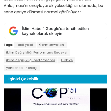
Anlaşması’nı onaylayarak yükseldiği sıralamada, bu
sene geriye düşmesi normal görünüyor.”
İklim Haber'i Google'da tercih edilen
kaynak olarak ekleyin
Tags:
fosil yakıt
Germanwatch
İklim Değişikliği Performans Endeksi
iklim değişikliği performansı
Türkiye
yenilenebilir enerji
İlginizi
Çekebilir