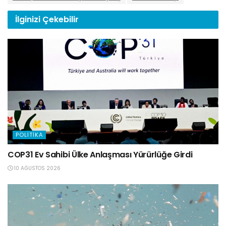
İlginizi
Çekebilir
POLITIKA
COP31 Ev Sahibi Ülke Anlaşması Yürürlüğe Girdi
10 AĞUSTOS 2026