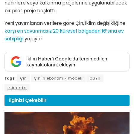
nehirlere veya kalkınma projelerine uygulanabilecek
bir pilot proje başlattı.
Yeni yayımlanan verilere göre Çin, iklim değişikliğine
karşı en savunmasız 20 küresel bölgeden 16’sına ev
sahipliği
yapıyor.
İklim Haber'i Google'da tercih edilen
kaynak olarak ekleyin
Tags:
Çin
Çin'in ekonomik modeli
GSYH
iklim krizi
İlginizi
Çekebilir