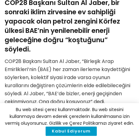
COP28 Başkanı Sultan Al Jaber, bir
sonraki iklim zirvesine ev sahipliği
yapacak olan petrol zengini Körfez
ülkesi BAE’nin yenilenebilir enerji
geleceğine doğru “koştuğunu”
söyledi.
COP28 Başkanı Sultan Al Jaber, “Birleşik Arap
Emirlikleri’nin (BAE) her zaman ilerleme kaydettiğini
söylerken, kolektif siyasi irade varsa oyunun
kurallarını değiştiren çözümlerin elde edilebileceğini
söyledi. Al Jaber, “BAE’de bizler, enerji geçişinden
çekinmiyoruz. Ona doğru koşuyoruz” dedi.
Bu web sitesi çerez kullanmaktadır. Bu web sitesini
Al Jaber aynı zamanda BAE’nin ulusal petrol şirketi
kullanmaya devam ederek çerezlerin kullanılmasına izin
Adnoc’un da CEO’su ve bu durum onu ​​iklim
vermiş oluyorsunuz. Gizlilik ve Çerez Politikamızı ziyaret edin.
aktivistlerinin yoğun saldırısına maruz bıraktı. Pek çok
Kabul Ediyorum
önde gelen iklim kampanyası grubu ve aralarında