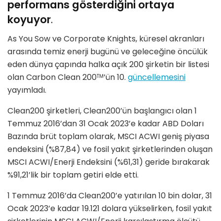
performans gösterdiğini ortaya
koyuyor
.
As You Sow ve Corporate Knights, küresel akranları
arasında temiz enerji bugünü ve geleceğine öncülük
eden dünya çapında halka açık 200 şirketin bir listesi
olan Carbon Clean 200
’ün 10.
güncellemesini
TM
yayımladı.
Clean200 şirketleri, Clean200’ün başlangıcı olan 1
Temmuz 2016’dan 31 Ocak 2023’e kadar ABD Doları
Bazında brüt toplam olarak, MSCI ACWI geniş piyasa
endeksini (%87,84) ve fosil yakıt şirketlerinden oluşan
MSCI ACWI/Enerji Endeksini (%61,31) geride bırakarak
%91,21’lik bir toplam getiri elde etti.
1 Temmuz 2016’da Clean200’e yatırılan 10 bin dolar, 31
Ocak 2023’e kadar 19.121 dolara yükselirken, fosil yakıt