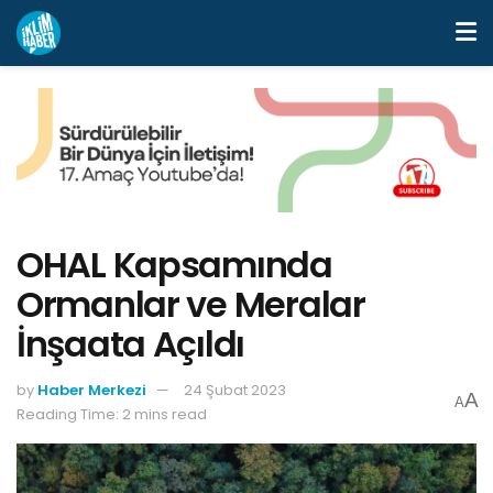
OHAL Kapsamında
Ormanlar ve Meralar
İnşaata Açıldı
by
Haber Merkezi
24 Şubat 2023
A
A
Reading Time: 2 mins read