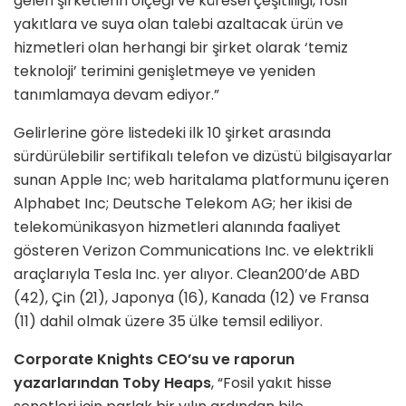
gelen şirketlerin ölçeği ve küresel çeşitliliği, fosil
yakıtlara ve suya olan talebi azaltacak ürün ve
hizmetleri olan herhangi bir şirket olarak ‘temiz
teknoloji’ terimini genişletmeye ve yeniden
tanımlamaya devam ediyor.”
Gelirlerine göre listedeki ilk 10 şirket arasında
sürdürülebilir sertifikalı telefon ve dizüstü bilgisayarlar
sunan Apple Inc; web haritalama platformunu içeren
Alphabet Inc; Deutsche Telekom AG; her ikisi de
telekomünikasyon hizmetleri alanında faaliyet
gösteren Verizon Communications Inc. ve elektrikli
araçlarıyla Tesla Inc. yer alıyor. Clean200’de ABD
(42), Çin (21), Japonya (16), Kanada (12) ve Fransa
(11) dahil olmak üzere 35 ülke temsil ediliyor.
Corporate Knights CEO’su ve raporun
yazarlarından Toby Heaps
, “Fosil yakıt hisse