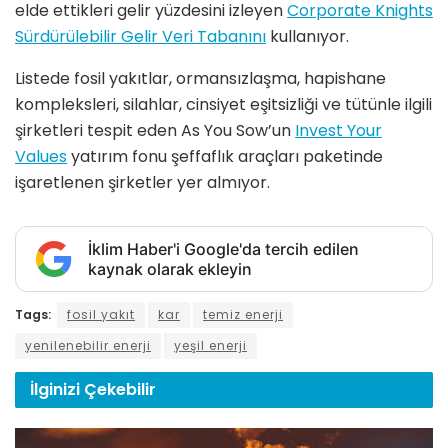
elde ettikleri gelir yüzdesini izleyen
Corporate Knights
Sürdürülebilir Gelir Veri Tabanını
kullanıyor.
Listede fosil yakıtlar, ormansızlaşma, hapishane
kompleksleri, silahlar, cinsiyet eşitsizliği ve tütünle ilgili
şirketleri tespit eden As You Sow’un
Invest Your
Values
yatırım fonu şeffaflık araçları paketinde
işaretlenen şirketler yer almıyor.
İklim Haber'i Google'da tercih edilen
kaynak olarak ekleyin
Tags:
fosil yakıt
kar
temiz enerji
yenilenebilir enerji
yeşil enerji
İlginizi
Çekebilir