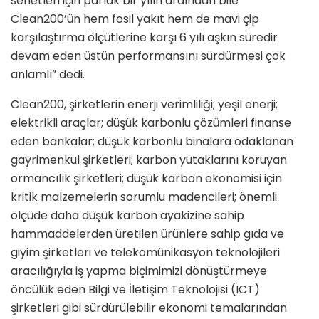
senetleri için parlak bir yılın ardından bile
Clean200’ün hem fosil yakıt hem de mavi çip
karşılaştırma ölçütlerine karşı 6 yılı aşkın süredir
devam eden üstün performansını sürdürmesi çok
anlamlı” dedi.
Clean200, şirketlerin enerji verimliliği; yeşil enerji;
elektrikli araçlar; düşük karbonlu çözümleri finanse
eden bankalar; düşük karbonlu binalara odaklanan
gayrimenkul şirketleri; karbon yutaklarını koruyan
ormancılık şirketleri; düşük karbon ekonomisi için
kritik malzemelerin sorumlu madencileri; önemli
ölçüde daha düşük karbon ayakizine sahip
hammaddelerden üretilen ürünlere sahip gıda ve
giyim şirketleri ve telekomünikasyon teknolojileri
aracılığıyla iş yapma biçimimizi dönüştürmeye
öncülük eden Bilgi ve İletişim Teknolojisi (ICT)
şirketleri gibi sürdürülebilir ekonomi temalarından