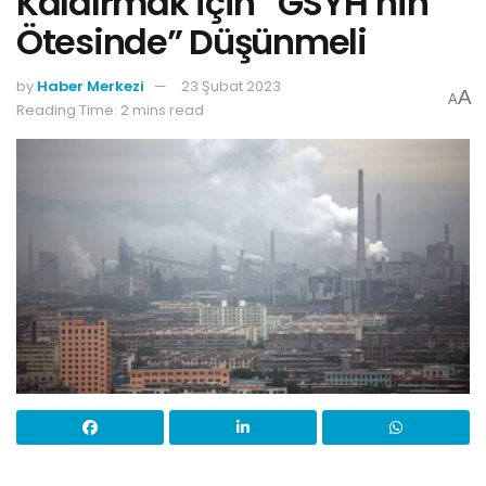
Kaldırmak için “GSYH’nin
Ötesinde” Düşünmeli
by
Haber Merkezi
23 Şubat 2023
A
A
Reading Time: 2 mins read