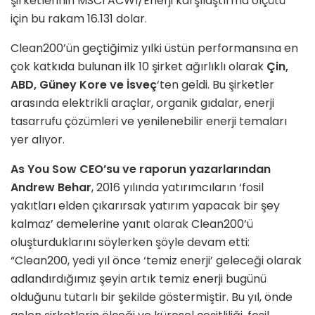
şirketlerinin MSCI ACWI/Enerji karşılaştırma ölçütü
için bu rakam 16.131 dolar.
Clean200’ün geçtiğimiz yılki üstün performansına en
çok katkıda bulunan ilk 10 şirket ağırlıklı olarak
Çin,
ABD, Güney Kore ve İsveç
‘ten geldi. Bu şirketler
arasında elektrikli araçlar, organik gıdalar, enerji
tasarrufu çözümleri ve yenilenebilir enerji temaları
yer alıyor.
As You Sow CEO’su ve raporun yazarlarından
Andrew Behar
, 2016 yılında yatırımcıların ‘fosil
yakıtları elden çıkarırsak yatırım yapacak bir şey
kalmaz’ demelerine yanıt olarak Clean200’ü
oluşturduklarını söylerken şöyle devam etti:
“Clean200, yedi yıl önce ‘temiz enerji’ geleceği olarak
adlandırdığımız şeyin artık temiz enerji bugünü
olduğunu tutarlı bir şekilde göstermiştir. Bu yıl, önde