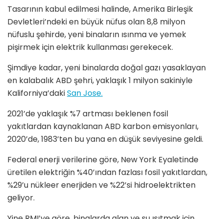
Tasarının kabul edilmesi halinde, Amerika Birleşik
Devletleri’ndeki en büyük nüfus olan 8,8 milyon
nüfuslu şehirde, yeni binaların ısınma ve yemek
pişirmek için elektrik kullanması gerekecek.
Şimdiye kadar, yeni binalarda doğal gazı yasaklayan
en kalabalık ABD şehri, yaklaşık 1 milyon sakiniyle
Kaliforniya’daki
San Jose.
2021’de yaklaşık %7 artması beklenen fosil
yakıtlardan kaynaklanan ABD karbon emisyonları,
2020’de, 1983’ten bu yana en düşük seviyesine geldi.
Federal enerji verilerine göre, New York Eyaletinde
üretilen elektriğin %40’ından fazlası fosil yakıtlardan,
%29’u nükleer enerjiden ve %22’si hidroelektrikten
geliyor.
Yine RMI’ye göre, binalarda alan ve su ısıtmak için