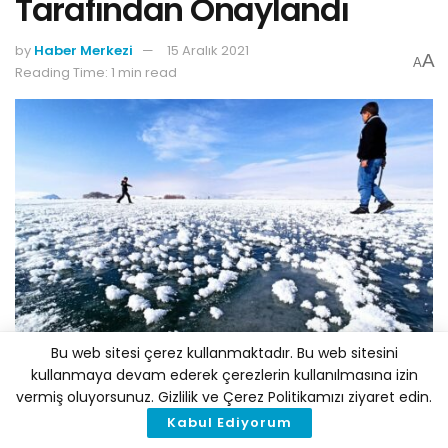
Tarafından Onaylandı
by
Haber Merkezi
15 Aralık 2021
A
A
Reading Time: 1 min read
Bu web sitesi çerez kullanmaktadır. Bu web sitesini
kullanmaya devam ederek çerezlerin kullanılmasına izin
vermiş oluyorsunuz. Gizlilik ve Çerez Politikamızı ziyaret edin.
Dünya Meteoroloji Örgütü’ne göre, Sibirya’daki 38
Kabul Ediyorum
derecelik sıcaklık “Kutuptan çok Akdeniz’e uygun.”