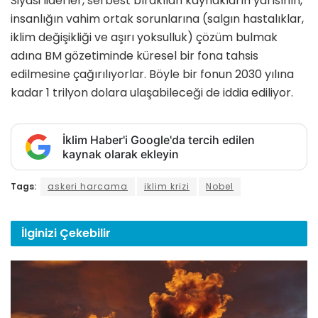
Siyasi liderler, serbest bırakılan kaynakların yarısının,
insanlığın vahim ortak sorunlarına (salgın hastalıklar,
iklim değişikliği ve aşırı yoksulluk) çözüm bulmak
adına BM gözetiminde küresel bir fona tahsis
edilmesine çağırılıyorlar. Böyle bir fonun 2030 yılına
kadar 1 trilyon dolara ulaşabileceği de iddia ediliyor.
İklim Haber'i Google'da tercih edilen
kaynak olarak ekleyin
Tags:
askeri harcama
iklim krizi
Nobel
İlginizi
Çekebilir