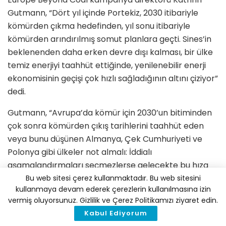
Gutmann, “Dört yıl içinde Portekiz, 2030 itibariyle
kömürden çıkma hedefinden, yıl sonu itibariyle
kömürden arındırılmış somut planlara geçti. Sines’in
beklenenden daha erken devre dışı kalması, bir ülke
temiz enerjiyi taahhüt ettiğinde, yenilenebilir enerji
ekonomisinin geçişi çok hızlı sağladığının altını çiziyor”
dedi.
Gutmann, “Avrupa’da kömür için 2030’un bitiminden
çok sonra kömürden çıkış tarihlerini taahhüt eden
veya bunu düşünen Almanya, Çek Cumhuriyeti ve
Polonya gibi ülkeler not almalı: İddialı
aşamalandırmaları seçmezlerse gelecekte bu hıza
yetişmek zorunda kalacaklar” diye ekledi.
Bu web sitesi çerez kullanmaktadır. Bu web sitesini
kullanmaya devam ederek çerezlerin kullanılmasına izin
Portekiz’e ek olarak, Europe Beyond Coal’a göre, beş
vermiş oluyorsunuz. Gizlilik ve Çerez Politikamızı ziyaret edin.
Avrupa ülkesinin 2025 itibariyle kömüre son vermesi
Kabul Ediyorum
bekleniyor: Fransa (2022), Slovakya (2023), Birleşik