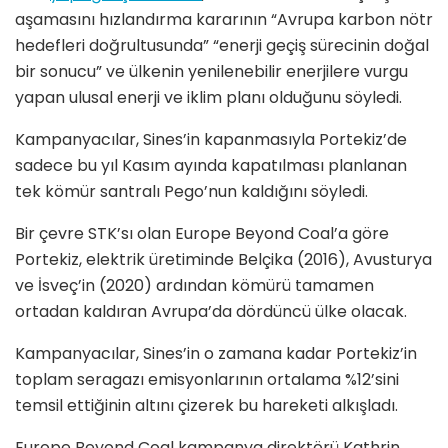
aşamasını hızlandırma kararının “Avrupa karbon nötr
hedefleri doğrultusunda” “enerji geçiş sürecinin doğal
bir sonucu” ve ülkenin yenilenebilir enerjilere vurgu
yapan ulusal enerji ve iklim planı olduğunu söyledi.
Kampanyacılar, Sines’in kapanmasıyla Portekiz’de
sadece bu yıl Kasım ayında kapatılması planlanan
tek kömür santralı Pego’nun kaldığını söyledi.
Bir çevre STK’sı olan Europe Beyond Coal’a göre
Portekiz, elektrik üretiminde Belçika (2016), Avusturya
ve İsveç’in (2020) ardından kömürü tamamen
ortadan kaldıran Avrupa’da dördüncü ülke olacak.
Kampanyacılar, Sines’in o zamana kadar Portekiz’in
toplam seragazı emisyonlarının ortalama %12’sini
temsil ettiğinin altını çizerek bu hareketi alkışladı.
Europe Beyond Coal kampanya direktörü Kathrin