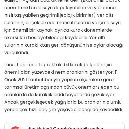
ediliyor. Açıklamada, akiferlerdeki (Ekonomik olarak
önemli miktarda suyu depolayabilen ve yeterince
hızlı taşıyabilen geçirimli jeolojik birimler) yer altı
sularının, birçok ülkede mahsul sulama ve içme suyu
için önemli bir kaynak, ayrıca kurak dönemlerde
akarsuları besleyebileceği kaydedildi. Yer altı
sularının kuraklıktan geri dönüşünün ise aylar alacağı
vurgulandı.
İkinci harita ise topraktaki bitki kök bölgeleri için
önemli olan yüzeydeki nem oranlarını gösteriyor. 11
Ocak 2021 tarihi itibariyle yapılan ölçümlere göre
tarımsal üretim açısından büyük önem arz eden bu
oranlarda da kuraklık ciddi boyutlarda gözüküyor.
Ancak gerçekleşecek yağışlarla bu oranların olumlu
yönde çok hızlı değişim yaşayabileceği de kaydedildi.
İklim Haber'i Google'da tercih edilen