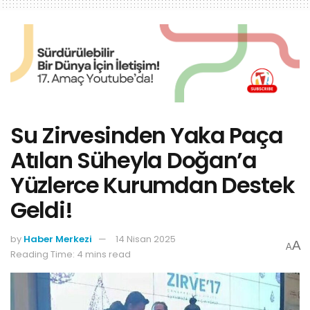
Su Zirvesinden Yaka Paça
Atılan Süheyla Doğan’a
Yüzlerce Kurumdan Destek
Geldi!
by
Haber Merkezi
14 Nisan 2025
A
A
Reading Time: 4 mins read