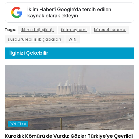
İklim Haber'i Google'da tercih edilen
kaynak olarak ekleyin
Tags:
iklim değişikliği
iklim eylemi
küresel ısınma
sürdürülebilirlik çabaları
WIN
İlginizi
Çekebilir
POLITIKA
Kuraklık Kömürü de Vurdu: Gözler Türkiye’ye Çevrildi