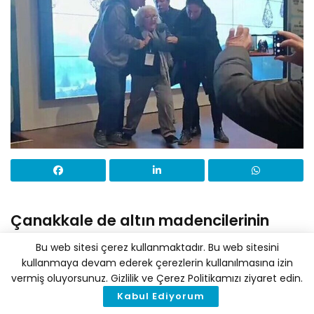
Çanakkale de altın madencilerinin
sponsorluğunda yapılan Su Zirvesi’ni
Bu web sitesi çerez kullanmaktadır. Bu web sitesini
protesto eden Kazdağları Doğal ve
kullanmaya devam ederek çerezlerin kullanılmasına izin
vermiş oluyorsunuz. Gizlilik ve Çerez Politikamızı ziyaret edin.
Kültürel Varlıkları Koruma Derneği
Kabul Ediyorum
Başkanı Süheyla Doğan’ın yaka paça