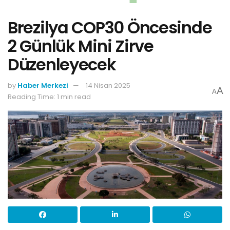
Brezilya COP30 Öncesinde
2 Günlük Mini Zirve
Düzenleyecek
by
Haber Merkezi
14 Nisan 2025
A
A
Reading Time: 1 min read