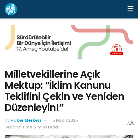
Milletvekillerine Açık
Mektup: “İklim Kanunu
Teklifini Çekin ve Yeniden
Düzenleyin!”
by
Haber Merkezi
15 Nisan 2025
A
A
Reading Time: 2 mins read