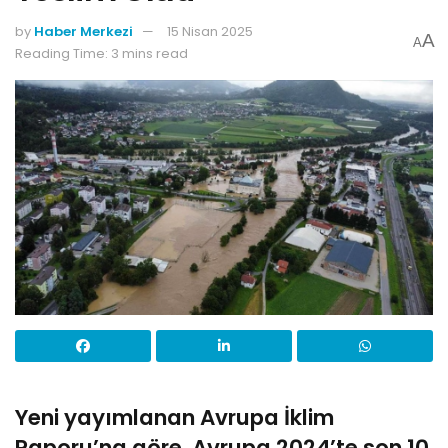
by
Haber Merkezi
15 Nisan 2025
A
A
Reading Time: 3 mins read
Yeni yayımlanan Avrupa İklim
Raporu’na göre, Avrupa 2024’te son 10