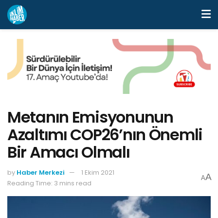
Metanın Emisyonunun
Azaltımı COP26’nın Önemli
Bir Amacı Olmalı
by
Haber Merkezi
1 Ekim 2021
A
A
Reading Time: 3 mins read