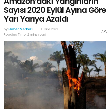
Amazon’daki Yangınların
Sayısı 2020 Eylül Ayına Göre
Yarı Yarıya Azaldı
by
Haber Merkezi
1 Ekim 2021
A
A
Reading Time: 2 mins read