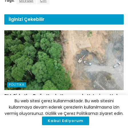
Tags:
altyapı
Çin
İlginizi
Çekebilir
POLITIKA
BM: Şirketler Doğa Kaybı Konusunda Yeterince Hızlı
Bu web sitesi çerez kullanmaktadır. Bu web sitesini
Hareket Etmiyor
kullanmaya devam ederek çerezlerin kullanılmasına izin
5 AĞUSTOS 2026
vermiş oluyorsunuz. Gizlilik ve Çerez Politikamızı ziyaret edin.
Kabul Ediyorum